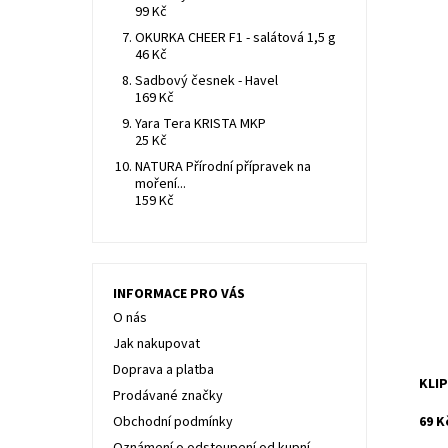
99 Kč
OKURKA CHEER F1 - salátová 1,5 g
46 Kč
Sadbový česnek - Havel
169 Kč
Yara Tera KRISTA MKP
25 Kč
NATURA Přírodní přípravek na
moření...
159 Kč
Klip
Dost
Kód:
Znač
INFORMACE PRO VÁS
O nás
Jak nakupovat
Doprava a platba
KLIP
Prodávané značky
69 K
Obchodní podmínky