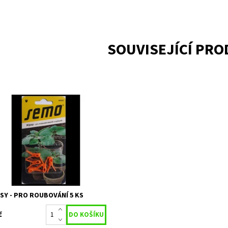
SOUVISEJÍCÍ PR
s na roubování okurek a melounů
upnost:
Skladem 15
9870
ka:
SEMO
SY - PRO ROUBOVÁNÍ 5 KS
č