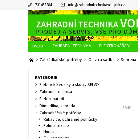
731463284
info
@
zahradnitechnikavolejnik.cz
ZAHRADNÍ TECHNIKA
ELEKTRONÁŘADÍ
O NÁS
JAK NAKUPOVAT
DOPRAVA A PLATBA
Zahrádkářské potřeby
Osiva a sadba
Semena
KATEGORIE
Elektrické vozíky a skútry SELVO
Zahradní technika
Elektronářadí
Dům, dílna, zahrada
8340
Zahrádkářské potřeby
Rukavice, ochranné pomůcky
Folie a textilie
Hnojiva