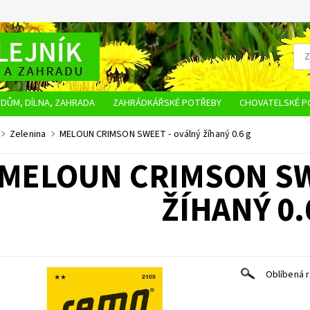
DŮM, DÍLNA, ZAHRADA
ZAHRÁDKÁŘSKÉ POTŘEBY
CHOVATELSKÉ P
OBCHODNÍ PODMÍNKY
OCHRANA OSOBNÍCH ÚDAJŮ
NAPIŠTE NÁM
Zelenina
MELOUN CRIMSON SWEET - oválný žíhaný 0.6 g
MELOUN CRIMSON SW
ŽÍHANÝ 0.
Oblíbená r