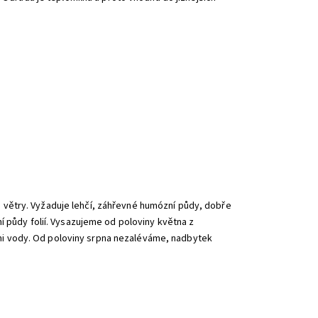
ě a větry. Vyžaduje lehčí, záhřevné humózní půdy, dobře
í půdy folií. Vysazujeme od poloviny května z
i vody. Od poloviny srpna nezaléváme, nadbytek