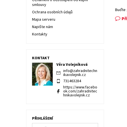
Oznámení o odstoupení od kupní
smlouvy
Buďte 
Ochrana osobních údajů
Př
Mapa serveru
Napište nám
Kontakty
KONTAKT
Věra Volejníková
info
@
zahradnitechn
ikavolejnik.cz
731463284
https://www.facebo
ok.com/zahradnitec
hnikavolejnik.cz
PŘIHLÁŠENÍ