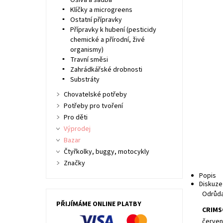
Osiva a sadba
Klíčky a microgreens
Ostatní přípravky
Přípravky k hubení (pesticidy
chemické a přírodní, živé
organismy)
Travní směsi
Zahrádkářské drobnosti
Substráty
Chovatelské potřeby
Potřeby pro tvoření
Pro děti
Výprodej
Bazar
Čtyřkolky, buggy, motocykly
Značky
Popis
Diskuze
Odrůda
PŘIJÍMÁME ONLINE PLATBY
CRIMS
červen