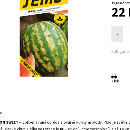
19,64 K
22 
-
Kategorie:
Tisk
:
ON SWEET
– oblíbená raná odrůda s oválně kulatými plody. Plod je světle
á, sladké chuti. Délka vegetace je 80 – 85 dnů, hmotnost plodů je až 10 kg