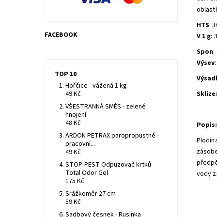
oblastí
HTS
: 
FACEBOOK
V 1 g
: 
Spon
:
Výsev
TOP 10
Výsad
Hořčice - vážená 1 kg
49 Kč
Sklize
VŠESTRANNÁ SMĚS - zelené
hnojení
48 Kč
Popis
ARDON PETRAX paropropustné -
Plodina
pracovní...
zásobe
49 Kč
předpě
STOP-PEST Odpuzovač krtků
Total Odor Gel
vody z
175 Kč
Srážkoměr 27 cm
59 Kč
Sadbový česnek - Rusinka