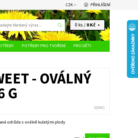
CZK
PŘIHLÁŠENÍ
0 ks /
0 Kč
OTŘEBY
POTŘEBY PRO TVOŘENÍ
PRO DĚTI
KONTAKTY
EET - OVÁLNÝ
6 G
SEMO
aná odrůda s oválně kulatými plody