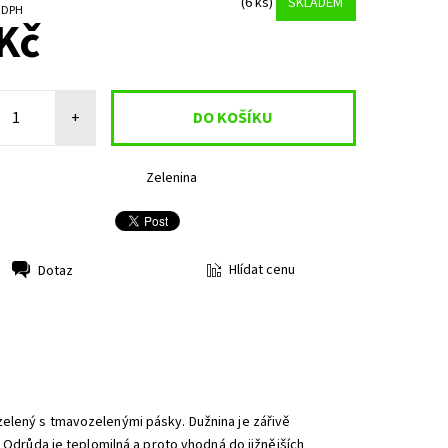
(6 ks)
SKLADEM
č bez DPH
Kč
+
Zelenina
Hlídat cenu
Dotaz
 zelený s tmavozelenými pásky. Dužnina je zářivě
. Odrůda je teplomilná a proto vhodná do jižnějších