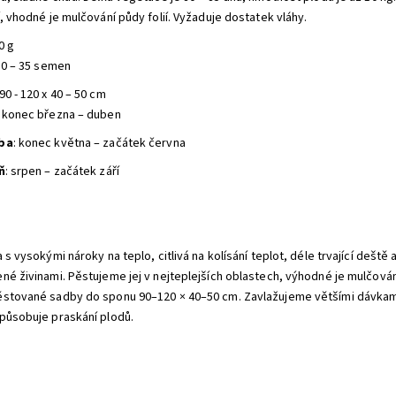
, vhodné je mulčování půdy folií. Vyžaduje dostatek vláhy.
30 g
30 – 35 semen
 90 - 120 x 40 – 50 cm
: konec března – duben
ba
: konec května – začátek června
ň
: srpen – začátek září
:
 s vysokými nároky na teplo, citlivá na kolísání teplot, déle trvající dešt
né živinami. Pěstujeme jej v nejteplejších oblastech, výhodné je mulčován
stované sadby do sponu 90–120 × 40–50 cm. Zavlažujeme většími dávkam
působuje praskání plodů.