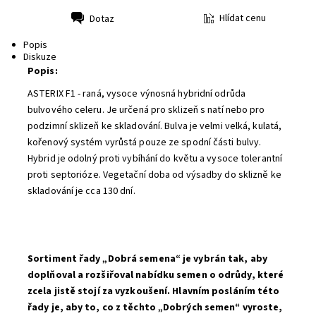
Hlídat cenu
Dotaz
Tisk
Popis
Diskuze
Popis:
ASTERIX F1 - raná, vysoce výnosná hybridní odrůda
bulvového celeru. Je určená pro sklizeň s natí nebo pro
podzimní sklizeň ke skladování. Bulva je velmi velká, kulatá,
kořenový systém vyrůstá pouze ze spodní části bulvy.
Hybrid je odolný proti vybíhání do květu a vysoce tolerantní
proti septorióze. Vegetační doba od výsadby do sklizně ke
skladování je cca 130 dní.
Sortiment řady „Dobrá semena“ je vybrán tak, aby
doplňoval a rozšiřoval nabídku semen o odrůdy, které
zcela jistě stojí za vyzkoušení. Hlavním posláním této
řady je, aby to, co z těchto „Dobrých semen“ vyroste,