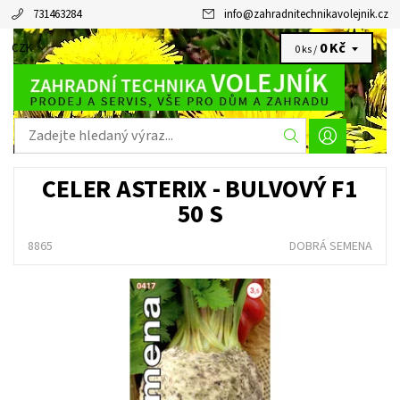
731463284
info
@
zahradnitechnikavolejnik.cz
0 Kč
CZK
0 ks /
CELER ASTERIX - BULVOVÝ F1
50 S
8865
DOBRÁ SEMENA