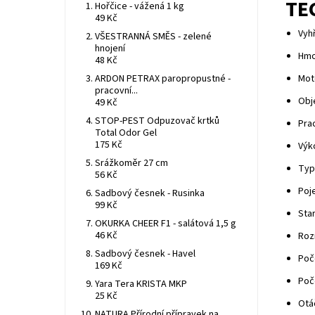
TE
Hořčice - vážená 1 kg
49 Kč
Vyhř
VŠESTRANNÁ SMĚS - zelené
hnojení
Hmo
48 Kč
ARDON PETRAX paropropustné -
Moto
pracovní...
Obj
49 Kč
STOP-PEST Odpuzovač krtků
Pra
Total Odor Gel
175 Kč
Výk
Srážkoměr 27 cm
Typ
56 Kč
Poj
Sadbový česnek - Rusinka
99 Kč
Star
OKURKA CHEER F1 - salátová 1,5 g
46 Kč
Roz
Sadbový česnek - Havel
Poče
169 Kč
Poče
Yara Tera KRISTA MKP
25 Kč
Otá
NATURA Přírodní přípravek na