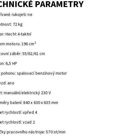
CHNICKÉ PARAMETRY
ívané rukojeti: ne
tnost: 72 kg
r: Hecht 4-taktní
3
em motoru: 196 cm
covní záběr: 55/62/61 cm
on: 6,5 HP
 pohonu: spalovací benzínový motor
ezd: ano
t: manuální/elektrický 230 V
měry balení: 840 x 630 x 635 mm
t rychlostí: vpřed 4
t rychlostí: vzad 2
čky pracovního nástroje: 570 ot/min