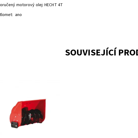
oručený motorový olej: HECHT 4T
tlomet: ano
SOUVISEJÍCÍ PR
ná fréza pro HECHT 8616 a 8616 E.
r 55 cm na šířku. DOPRAVA –
ORNĚNÍ Toto zboží je možné
dnat POUZE pro osobní
r v Hořicích
Momentálně
upnost:
nedostupné
1501
ka:
HECHT