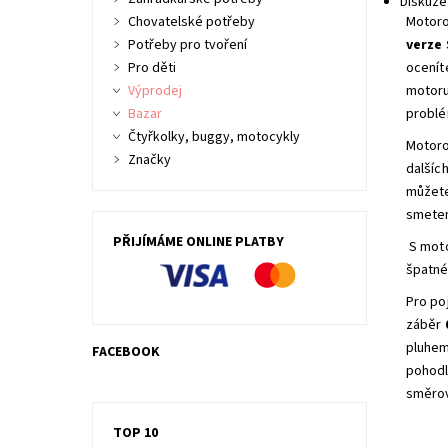
Diskuze
Chovatelské potřeby
Motoro
Potřeby pro tvoření
verze 
Pro děti
ocenít
Výprodej
motoru
Bazar
problé
Čtyřkolky, buggy, motocykly
Motoro
Značky
dalšíc
můžete
smete
PŘIJÍMÁME ONLINE PLATBY
S mot
špatné
Pro po
záběr
pluhem
FACEBOOK
pohodl
směrov
TOP 10