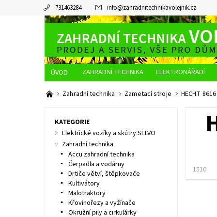
731463284
info
@
zahradnitechnikavolejnik.cz
ZAHRADNÍ TECHNIKA
ELEKTRONÁŘADÍ
O NÁS
JAK NAKUPOVAT
DOPRAVA A PLATBA
Zahradní technika
Zametací stroje
HECHT 8616 
KATEGORIE
Elektrické vozíky a skútry SELVO
Zahradní technika
Accu zahradní technika
Čerpadla a vodárny
1510
Drtiče větví, štěpkovače
Kultivátory
Malotraktory
Křovinořezy a vyžínače
Okružní pily a cirkulárky