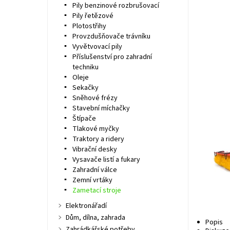
Pily benzinové rozbrušovací
Pily řetězové
Plotostřihy
Provzdušňovače trávníku
Vyvětvovací pily
Příslušenství pro zahradní
techniku
Oleje
Sekačky
Sněhové frézy
Stavební míchačky
Štípače
Tlakové myčky
Traktory a ridery
Vibrační desky
Vysavače listí a fukary
Zahradní válce
Zemní vrtáky
Zametací stroje
Elektronářadí
Dům, dílna, zahrada
Popis
Zahrádkářské potřeby