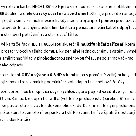
vý rotační kartáč HECHT 8616 SE je rozšířenou verzí úspěšné a oblíbené 
SE
doplněna o
elektrický startér a světlomet
. Start je prováděn připo
e především v zimních měsících, kdy stačí stroj připojit pomocí prodlužo
 provedete pouhým stisknutím tlačítka a po nastartování kabel odpojíte.
m startovat potažením za startovací táhlo.
vé kartáče řady HECHT 8616 jsou skutečně
multifunkční zařízení
, kter
h prostor v okolí Vašeho domu. Díky geniálně jednoduchému systému výměn
 změnit například v plnohodnotnou sněhovou frézu, nebo shrnovač - radlici
ného odpadu.
orem Hecht
OHV o výkonu 6,5 HP
v kombinaci s poměrně velkými koly s 
 sjízdnosti lze v zimních podmínkách kola doplnit i o sněhové řetězy.
jezd vpřed jsou k dispozici
čtyři rychlosti
, pro pojezd
vzad dvě
rychlost
62 cm
. Kartáč lze doplnit o radlici (volitelné příslušenství) širokou 61 cm
 se pak postará o zbytek dokonalého úklidu. Dalším volitelným příslušen
ně posbíráte zametené odpadky a listí. Pro zametání ve špatně dostupnýc
ý náklon kartáče.