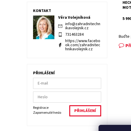
Záru
HECH
MOT
KONTAKT
Věra Volejníková
5 99
info
@
zahradnitechn
ikavolejnik.cz
731463284
Buďte 
https://www.facebo
ok.com/zahradnitec
Př
hnikavolejnik.cz
PŘIHLÁŠENÍ
Registrace
Zapomenuté heslo