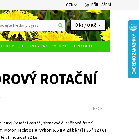
CZK
PŘIHLÁŠENÍ
0 ks /
0 Kč
OTŘEBY
POTŘEBY PRO TVOŘENÍ
PRO DĚTI
KONTAKTY
OROVÝ ROTAČNÍ
Č
HECHT
ní stroj (rotační kartáč, shrnovač či sněhová fréza)
m. Motor Hecht
OHV
,
výkon 6,5 HP. Záběr (š) 55 / 62 / 61
tartér. Hmotnost 72 kg.