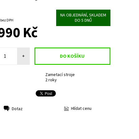
NA OBJEDNÁNÍ, SKLADEM
DO 5 DNŮ
14 867,77 Kč bez DPH
990 Kč
+
Zametací stroje
2 roky
Hlídat cenu
Dotaz