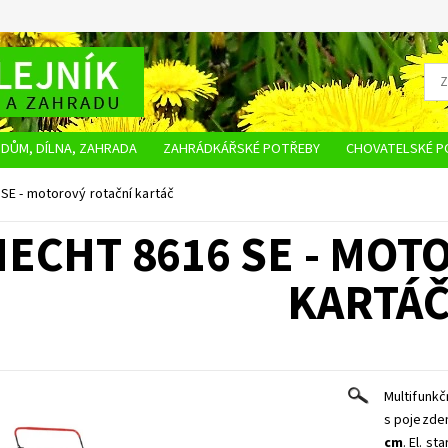
DŮM, DÍLNA, ZAHRADA
ZAHRÁDKÁŘSKÉ POTŘEBY
CHOVATELSKÉ P
OBCHODNÍ PODMÍNKY
OCHRANA OSOBNÍCH ÚDAJŮ
NAPIŠTE NÁM
SE - motorový rotační kartáč
HECHT 8616 SE - MOT
KARTÁ
Multifunkč
s pojezde
cm
. El. s