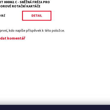
ka:
2 roky
T 000861 C - SNĚŽNÁ FRÉZA PRO
OROVÉ ROTAČNÍ KARTÁČE
0 Kč
DETAIL
první, kdo napíše příspěvek k této položce.
idat komentář