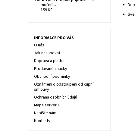
moření...
Dop
159 Kč
Svě
INFORMACE PRO VÁS
O nás
Jak nakupovat
Doprava a platba
Prodávané značky
Obchodní podmínky
Oznámení o odstoupení od kupní
Sněž
smlouvy
Zábě
Ochrana osobních údajů
UPOZ
obje
Mapa serveru
odbě
Napište nám
Dost
Kontakty
Kód:
Znač