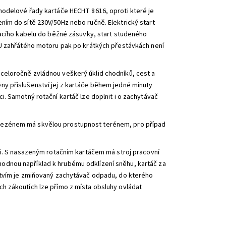
modelové řady kartáče HECHT 8616, oproti které je
jením do sítě 230V/50Hz nebo ručně. Elektrický start
vacího kabelu do běžné zásuvky, start studeného
 U zahřátého motoru pak po krátkých přestávkách není
á celoročně zvládnou veškerý úklid chodníků, cest a
y příslušenství jej z kartáče během jedné minuty
. Samotný rotační kartáč lze doplnit i o zachytávač
dezénem má skvělou prostupnost terénem, pro případ
i. S nasazeným rotačním kartáčem má stroj pracovní
, vhodnou například k hrubému odklízení sněhu, kartáč za
stvím je zmiňovaný zachytávač odpadu, do kterého
h zákoutích lze přímo z místa obsluhy ovládat