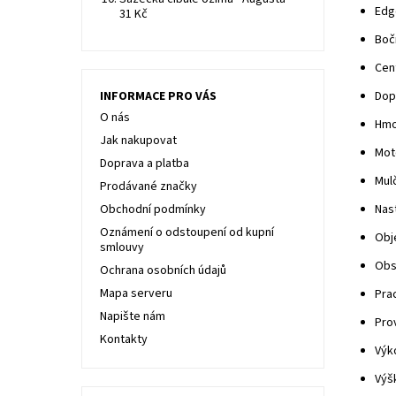
Edg
31 Kč
Boč
Cen
INFORMACE PRO VÁS
Dop
O nás
Hmo
Jak nakupovat
Moto
Doprava a platba
Mul
Prodávané značky
Obchodní podmínky
Nast
Oznámení o odstoupení od kupní
Obj
smlouvy
Obs
Ochrana osobních údajů
Mapa serveru
Pra
Napište nám
Pro
Kontakty
Výk
Výš