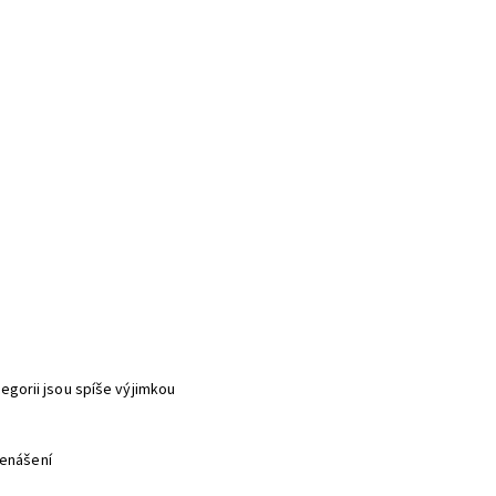
tegorii jsou spíše výjimkou
řenášení