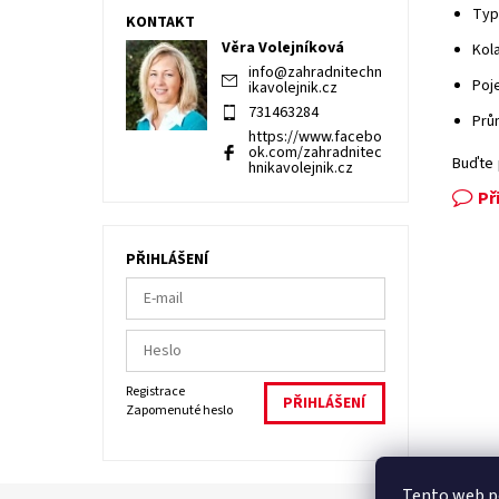
Typ
KONTAKT
Věra Volejníková
Kola
info
@
zahradnitechn
Poj
ikavolejnik.cz
731463284
Prům
https://www.facebo
ok.com/zahradnitec
Buďte 
hnikavolejnik.cz
Př
PŘIHLÁŠENÍ
Registrace
Zapomenuté heslo
Tento web po