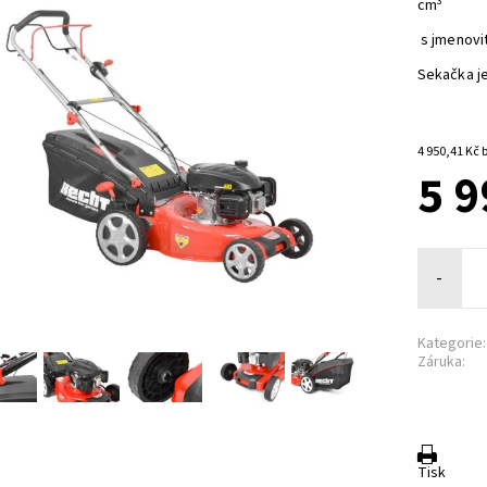
3
cm
s jmenovi
Sekačka j
4 
5 9
-
Kategorie:
Záruka:
Tisk