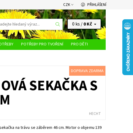
CZK
PŘIHLÁŠENÍ
0 ks /
0 Kč
OTŘEBY
POTŘEBY PRO TVOŘENÍ
PRO DĚTI
KONTAKTY
DOPRAVA ZDARMA
NOVÁ SEKAČKA S
EM
HECHT
sekačka na trávu se záběrem 46 cm. Motor o objemu 139