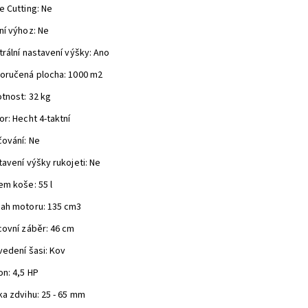
e Cutting: Ne
ní výhoz: Ne
trální nastavení výšky: Ano
oručená plocha: 1000 m2
tnost: 32 kg
r: Hecht 4-taktní
čování: Ne
avení výšky rukojeti: Ne
em koše: 55 l
ah motoru: 135 cm3
covní záběr: 46 cm
vedení šasi: Kov
on: 4,5 HP
ka zdvihu: 25 - 65 mm