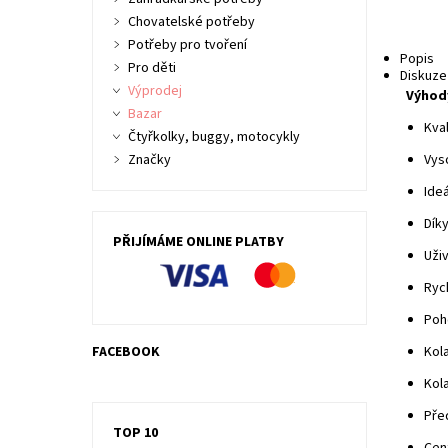
Chovatelské potřeby
Potřeby pro tvoření
Popis
Pro děti
Diskuze
Výprodej
Výhod
Bazar
Kva
Čtyřkolky, buggy, motocykly
Značky
Vys
Ide
Dík
PŘIJÍMÁME ONLINE PLATBY
Uži
Rych
Poh
FACEBOOK
Kola
Kola
Pře
TOP 10