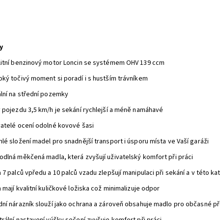
y
litní benzinový motor Loncin se systémem OHV 139 ccm
oký točivý moment si poradí i s hustším trávníkem
ální na střední pozemky
y pojezdu 3,5 km/h je sekání rychlejší a méně namáhavé
vatelé ocení odolné kovové šasi
lé složení madel pro snadnější transport i úsporu místa ve Vaší garáži
odlná měkčená madla, která zvyšují uživatelský komfort při práci
 7 palců vpředu a 10 palců vzadu zlepšují manipulaci při sekání a v této ka
 mají kvalitní kuličkové ložiska což minimalizuje odpor
dní nárazník slouží jako ochrana a zároveň obsahuje madlo pro občasné p