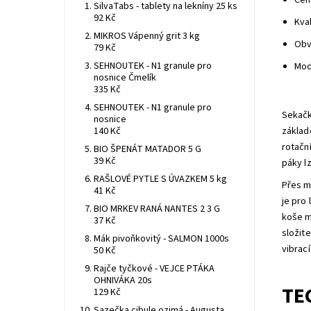
Cent
SilvaTabs - tablety na lekníny 25 ks
92 Kč
Kva
MIKROS Vápenný grit 3 kg
Obv
79 Kč
SEHNOUTEK - N1 granule pro
Mod
nosnice Čmelík
335 Kč
SEHNOUTEK - N1 granule pro
Sekač
nosnice
140 Kč
základ
rotačn
BIO ŠPENÁT MATADOR 5 G
39 Kč
páky l
RAŠLOVÉ PYTLE S ÚVAZKEM 5 kg
Přes m
41 Kč
je pro
BIO MRKEV RANÁ NANTES 2 3 G
koše m
37 Kč
složit
Mák pivoňkovitý - SALMON 1000s
vibrac
50 Kč
Rajče tyčkové - VEJCE PTÁKA
OHNIVÁKA 20s
TE
129 Kč
Sazečka cibule ozimá - Augusta