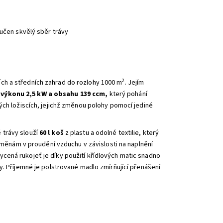
učen skvělý sběr trávy
2
ích a středních zahrad do rozlohy 1000 m
. Jejím
výkonu 2,5 kW a obsahu 139 ccm,
který pohání
vých ložiscích, jejichž změnou polohy pomocí jediné
 trávy slouží
60 l koš
z plastu a odolné textilie, který
 změnám v proudění vzduchu v závislosti na naplnění
cená rukojeť je díky použití křídlových matic snadno
y. Příjemné je polstrované madlo zmírňující přenášení