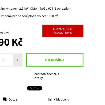
tým výkonem 2,5 kW. Objem koše 60 l. S pojezdem.
2
e vhodná pro sečení ploch do cca 1000 m
.
MOMENTÁLNĚ
NEDOSTUPNÉ
950,41 Kč bez DPH
90 Kč
+
Zahradní technika
2 roky
Hlídat cenu
Dotaz