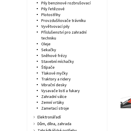
Pily benzinové rozbrušovací
Pily řetězové
Plotostřihy
Provzdušňovače trávníku
Vyvětvovací pily
Příslušenství pro zahradní
techniku
Oleje
Sekačky
Sněhové frézy
Stavební míchačky
Štípače
Tlakové myčky
Traktory a ridery
Vibrační desky
Vysavače listí a fukary
Zahradní válce
Zemní vrtáky
Zametací stroje
Elektronářadí
Dům, dílna, zahrada
Zahrádkářské potřeby