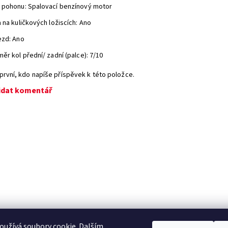
 pohonu: Spalovací benzínový motor
 na kuličkových ložiscích: Ano
ezd: Ano
ěr kol přední/ zadní (palce): 7/10
první, kdo napíše příspěvek k této položce.
idat komentář
užívá soubory cookie. Dalším