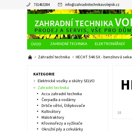
731463284
info
@
zahradnitechnikavolejnik.cz
ZAHRADNÍ TECHNIKA
ELEKTRONÁŘADÍ
O NÁS
JAK NAKUPOVAT
DOPRAVA A PLATBA
Zahradní technika
HECHT 546 SX - benzínová sek
KATEGORIE
H
Elektrické vozíky a skútry SELVO
Zahradní technika
Accu zahradní technika
Čerpadla a vodárny
Drtiče větví, štěpkovače
Kultivátory
38
Malotraktory
Křovinořezy a vyžínače
Okružní pily a cirkulárky