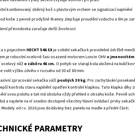
rální nastavení výšky sečení zvyšuje komfort při práci
litní kombinovaný sběrný koš s plastovým vrchem se signalizací naplnění
od koše z pevné prodyšné tkaniny zlepšuje proudění vzduchu a tím je zar
erní převodovka zaručuje delší životnost
ka s pojezdem
HECHT 546 SX
je solidní sekačka k pravidelné údržbě menš
em je robustní ocelové šasi osazené motorem Loncin OHV
o jmenovitém 
í ocelový nůž
o záběru 46 cm.
O pohyb se starají kola uložená na kuličko
ze volit výšku zdvihu v rozsahu od 30 až 80 mm.
asívní zpracování sekačka váží
pouhých 30 kg.
Pro zachytávání posekané
 lepší kontrolu stavu naplnění opatřen kontrolní klapkou. Tato klapka díky
ění svou polohu a tak má obsluha vždy přehled o obsahu koše. Pevně uchy
elná a najdete na ní snadno dostupné všechny hlavní ovládací prvky sekačk
í. Modely od r.v. 2016 jsou dodávány bez panelu na madle a přední části.
CHNICKÉ PARAMETRY