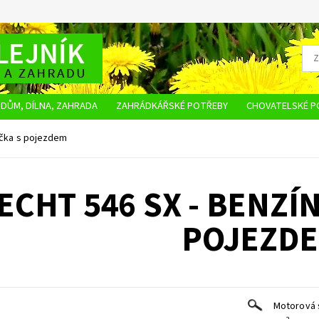
DŮM, DÍLNA, ZAHRADA
ZAHRÁDKÁŘSKÉ POTŘEBY
CHOVATELSKÉ P
OBCHODNÍ PODMÍNKY
OCHRANA OSOBNÍCH ÚDAJŮ
NAPIŠTE NÁM
ačka s pojezdem
ECHT 546 SX - BENZÍ
POJEZD
Motorová 