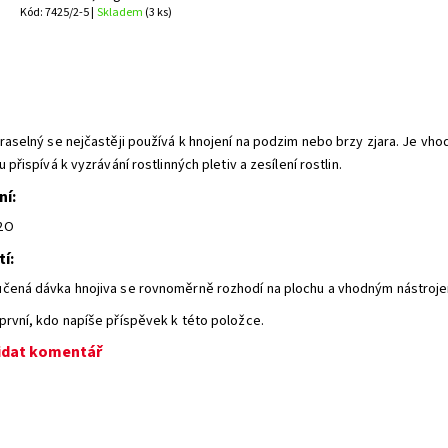
Kód: 7425/2-5 |
Skladem
(3 ks)
raselný se nejčastěji používá k hnojení na podzim nebo brzy zjara. Je vhodn
u přispívá k vyzrávání rostlinných pletiv a zesílení rostlin.
ní:
2O
í:
čená dávka hnojiva se rovnoměrně rozhodí na plochu a vhodným nástroje
první, kdo napíše příspěvek k této položce.
idat komentář