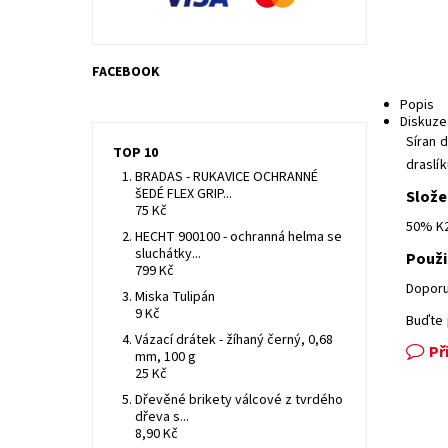
FACEBOOK
Popis
Diskuze
Síran d
TOP 10
draslík
BRADAS - RUKAVICE OCHRANNÉ
šEDÉ FLEX GRIP...
Slože
75 Kč
50% K
HECHT 900100 - ochranná helma se
sluchátky...
Použit
799 Kč
Doporu
Miska Tulipán
9 Kč
Buďte 
Vázací drátek - žíhaný černý, 0,68
Př
mm, 100 g
25 Kč
Dřevěné brikety válcové z tvrdého
dřeva s...
8,90 Kč