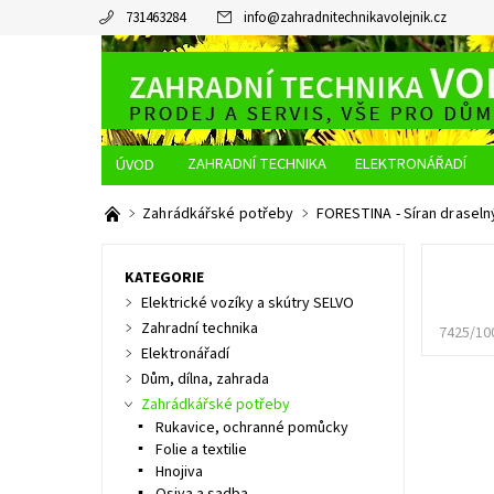
731463284
info
@
zahradnitechnikavolejnik.cz
ZAHRADNÍ TECHNIKA
ELEKTRONÁŘADÍ
O NÁS
JAK NAKUPOVAT
DOPRAVA A PLATBA
Zahrádkářské potřeby
FORESTINA - Síran draseln
KATEGORIE
Elektrické vozíky a skútry SELVO
Zahradní technika
7425/10
Elektronářadí
Dům, dílna, zahrada
Zahrádkářské potřeby
Rukavice, ochranné pomůcky
Folie a textilie
Hnojiva