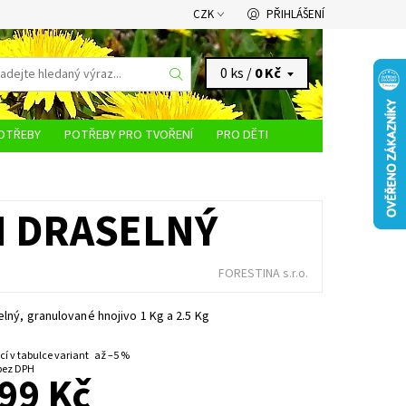
CZK
PŘIHLÁŠENÍ
0 ks /
0 Kč
OTŘEBY
POTŘEBY PRO TVOŘENÍ
PRO DĚTI
KONTAKTY
N DRASELNÝ
FORESTINA s.r.o.
elný, granulované hnojivo 1 Kg a 2.5 Kg
cí v tabulce variant
až
–5 %
d 81,82 Kč bez DPH
99 Kč