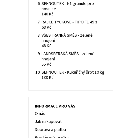
SEHNOUTEK - N1 granule pro
nosnice
140 Kč
RAJČE TYČKOVÉ - TIPO F1 45 s
69 Kč
VŠESTRANNÁ SMĚS - zelené
hnojení
48 Kč
LANDSBERSKÁ SMĚS - zelené
hnojení
55 Kč
SEHNOUTEK - Kukuřičný šrot 10 kg
130 Kč
INFORMACE PRO VÁS
O nás
Jak nakupovat
Doprava a platba
Prodávané značky