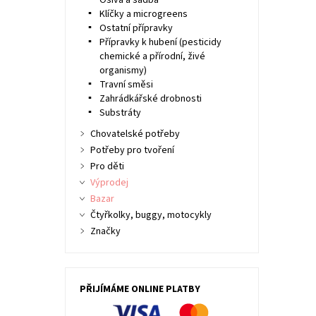
Osiva a sadba
Klíčky a microgreens
Ostatní přípravky
Přípravky k hubení (pesticidy
chemické a přírodní, živé
organismy)
Travní směsi
Zahrádkářské drobnosti
Substráty
Chovatelské potřeby
Potřeby pro tvoření
Pro děti
Výprodej
Bazar
Čtyřkolky, buggy, motocykly
Značky
PŘIJÍMÁME ONLINE PLATBY