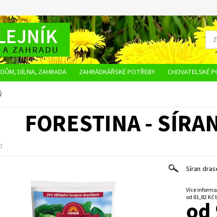
DŮM, DÍLNA, ZAHRADA
ZAHRÁDKÁŘSKÉ POTŘEBY
CHOVATELSKÉ P
OBCHODNÍ PODMÍNKY
OCHRANA OSOBNÍCH ÚDAJŮ
NAPIŠTE NÁM
ý
FORESTINA - SÍRA
0
Síran dras
Více informa
o
od 