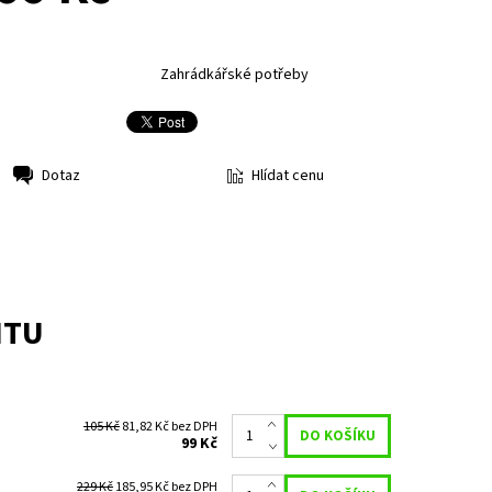
Zahrádkářské potřeby
Hlídat cenu
Dotaz
NTU
105 Kč
81,82 Kč bez DPH
99 Kč
229 Kč
185,95 Kč bez DPH