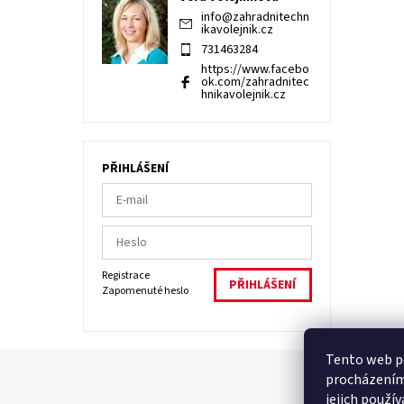
info
@
zahradnitechn
ikavolejnik.cz
731463284
https://www.facebo
ok.com/zahradnitec
hnikavolejnik.cz
PŘIHLÁŠENÍ
Registrace
Zapomenuté heslo
Tento web po
procházením
jejich použí