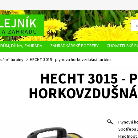
DŮM, DÍLNA, ZAHRADA
ZAHRÁDKÁŘSKÉ POTŘEBY
CHOVATELSKÉ P
OBCHODNÍ PODMÍNKY
OCHRANA OSOBNÍCH ÚDAJŮ
NAPIŠTE NÁM
ušné turbíny
HECHT 3015 - plynová horkovzdušná turbína
HECHT 3015 - 
HORKOVZDUŠNÁ
Plynová ho
Spotřeba 1
Hmotnost 