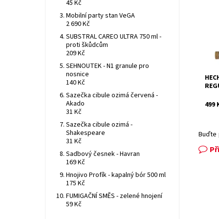
45 Kč
HECH
Mobilní party stan VeGA
Dost
2 690 Kč
Kód:
Znač
SUBSTRAL CAREO ULTRA 750 ml -
Záru
proti škůdcům
209 Kč
SEHNOUTEK - N1 granule pro
nosnice
HECH
140 Kč
REG
Sazečka cibule ozimá červená -
Akado
499 
31 Kč
Sazečka cibule ozimá -
Shakespeare
Buďte 
31 Kč
Př
Sadbový česnek - Havran
169 Kč
Hnojivo Profík - kapalný bór 500 ml
175 Kč
FUMIGAČNÍ SMĚS - zelené hnojení
59 Kč