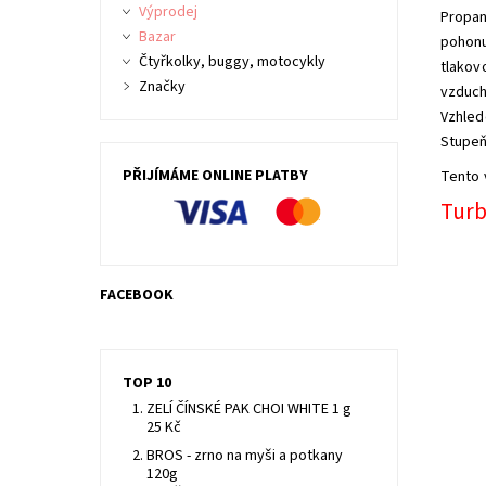
Výprodej
Propan
Bazar
pohonu 
Čtyřkolky, buggy, motocykly
tlakov
Značky
vzduch
Vzhled
Stupeň
PŘIJÍMÁME ONLINE PLATBY
Tento 
Turb
FACEBOOK
TOP 10
ZELÍ ČÍNSKÉ PAK CHOI WHITE 1 g
25 Kč
BROS - zrno na myši a potkany
120g
Plyn