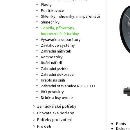
Plasty
Postřikovače
Skleníky, fóliovníky, minipařeniště
Slunečníky
Topidla, přímotopy,
horkovzdušné turbíny
Vysavače a separátory
Závlahové systémy
Zahradní nábytek
Kompostéry
Ruční nářadí
Zahradní jezírka
Zahradní dekorace
Hrablo na sníh
Zahradní stavebnice ROSTETO
BIO produkty
Drtiče a lisy ovoce
Zahrádkářské potřeby
Chovatelské potřeby
Potřeby pro tvoření
Popis
Pro děti
Diskuze