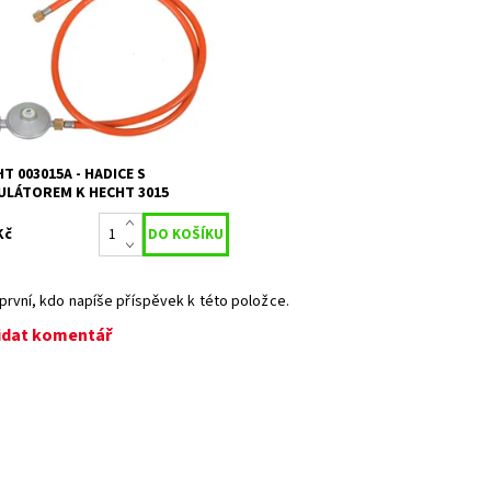
T 3015.
upnost:
Skladem 2
5688
ka:
HECHT
ka:
2 roky
T 003015A - HADICE S
ULÁTOREM K HECHT 3015
Kč
první, kdo napíše příspěvek k této položce.
idat komentář