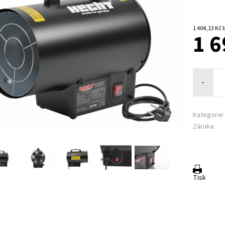
1 
1 6
-
Kategorie:
Záruka:
Tisk