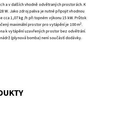
h a v dalších vhodně odvětraných prostorách. K
28 W. Jako zdroj paliva je nutné připojit vhodnou
e cca 1,07 kg /h při topném výkonu 15 kW. Průtok
2
čený maximální prostor pro vytápění je 100 m
.
ena k vytápění uzavřených prostor bez odvětrání.
nádrž (plynová bomba) není součástí dodávky.
ODUKTY