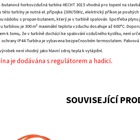
-butanová horkovzdušná turbína HECHT 3015 vhodná pro topení na stavbác
této turbíny je nutná el. přípojka 230V/50Hz, elektrický příkon je pouhých 
ou nádobu s propan-butanem, který je v turbíně spalován. Spotřeba plynu j
3
u turbínou je 300 m
maximální teplota vzduchu dosahuje až 600°C. Doporu
em k tomu, že v turbíně dochází ke spalování vzdušného kyslíku, není urč
 ochrany IP44 Turbína je vybavena bezpečnostním termostatem. Palivová 
výrobek není vhodný jako hlavní zdroj tepla k vytápění.
ína je dodávána s regulátorem a hadicí.
SOUVISEJÍCÍ PR
ový regulátor včetně hadice pro