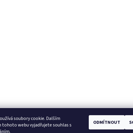
užívá soubory cookie. Dalším
ODMÍTNOUT
S
Facebook
|
Heureka.cz
|
Zboží.cz
 tohoto webu vyjadřujete souhlas s
váním.