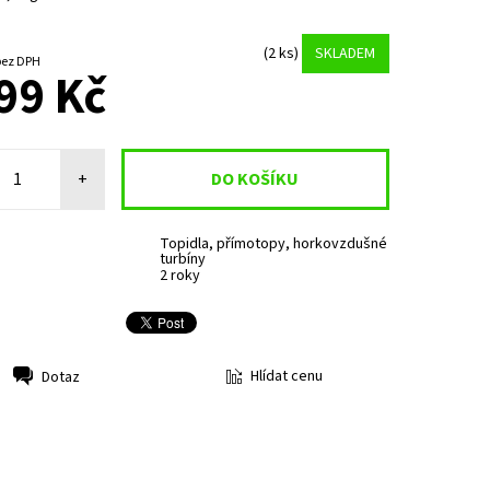
(2 ks)
SKLADEM
404,13 Kč bez DPH
99 Kč
+
Topidla, přímotopy, horkovzdušné
turbíny
2 roky
Hlídat cenu
Dotaz