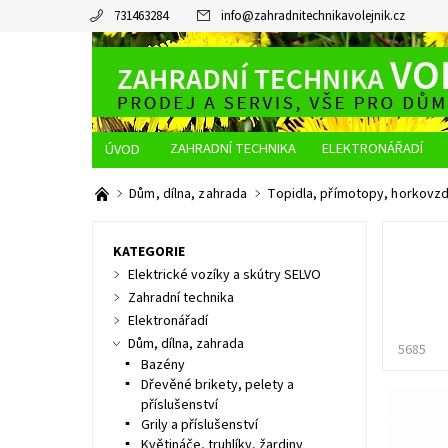
731463284
info
@
zahradnitechnikavolejnik.cz
ZAHRADNÍ TECHNIKA
ELEKTRONÁŘADÍ
O NÁS
JAK NAKUPOVAT
DOPRAVA A PLATBA
Dům, dílna, zahrada
Topidla, přímotopy, horkovzd
KATEGORIE
Elektrické vozíky a skútry SELVO
Zahradní technika
Elektronářadí
Dům, dílna, zahrada
5685
Bazény
Dřevěné brikety, pelety a
příslušenství
Grily a příslušenství
Květináče, truhlíky, žardiny