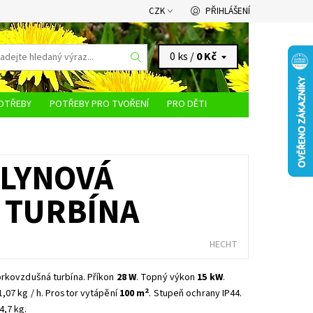
CZK
PŘIHLÁŠENÍ
0 ks /
0 Kč
OTŘEBY
POTŘEBY PRO TVOŘENÍ
PRO DĚTI
KONTAKTY
PLYNOVÁ
 TURBÍNA
HECHT
rkovzdušná turbína. Příkon
28 W
. Topný výkon
15 kW
.
2
,07 kg / h. Prostor vytápění
100 m
. Stupeň ochrany IP44.
4,7 kg.