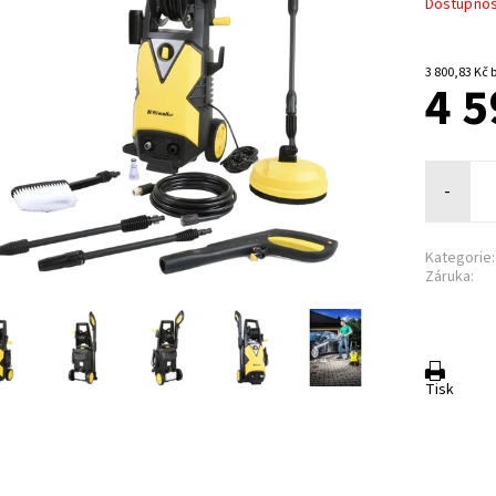
Dostupnost
3 
4 5
-
Kategorie:
Záruka:
Tisk