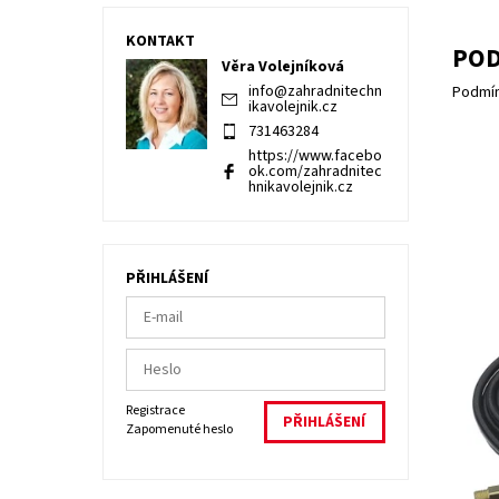
KONTAKT
POD
Věra Volejníková
info
@
zahradnitechn
Podmín
ikavolejnik.cz
731463284
https://www.facebo
ok.com/zahradnitec
hnikavolejnik.cz
PŘIHLÁŠENÍ
HADI
(REP
Registrace
Dost
Zapomenuté heslo
Kód:
Znač
Záru