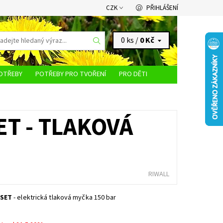
CZK
PŘIHLÁŠENÍ
0 ks /
0 Kč
OTŘEBY
POTŘEBY PRO TVOŘENÍ
PRO DĚTI
KONTAKTY
ET - TLAKOVÁ
RIWALL
 SET
- elektrická tlaková myčka 150 bar