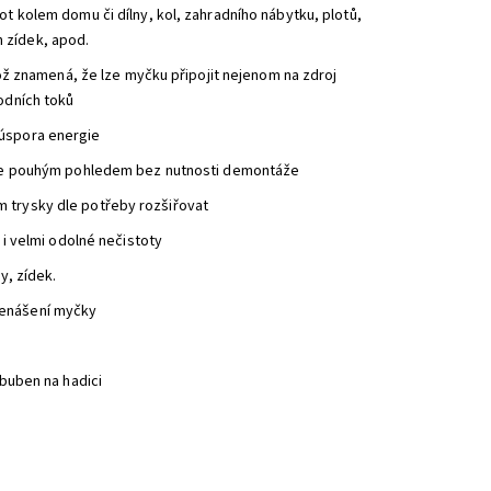
ot kolem domu či dílny, kol, zahradního nábytku, plotů,
 zídek, apod.
 znamená, že lze myčku připojit nejenom na zdroj
vodních toků
 úspora energie
oluje pouhým pohledem bez nutnosti demontáže
m trysky dle potřeby rozšiřovat
t i velmi odolné nečistoty
y, zídek.
řenášení myčky
 buben na hadici