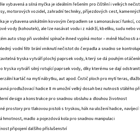
le vybavená a silná myčka je ideálním řešením pro čištění i velkých nečist
asy, motorových vozidel, zahradní techniky, příjezdových cest, kamenných
ka je vybavena unikátním kovovým čerpadlem se samonasávací funkcí, což
ové vody (kohoutek), ale lze nasávat vodu i z nádrží, kbelíku, sudu nebo 
tém auto stop při uvolnění spínače ihned vypíná motor – méně hlučnosti a
hledný vodní filtr brání vniknutí nečistot do čerpadla a snadno se kontr
tavitelná tryska vytváří plochý paprsek vody, který se dá pouhým otáčení
o tryska vytváří silný rotující paprsek vody, díky kterému se dají odstrani
erzální kartáč na mytí nábytku, aut apod. Čistič ploch pro mytí teras, dlažb
davná prodlužovací hadice 8 m umožní velký dosah bez nutnosti stálého p
erní design a konstrukce pro snadnou obsluhu a dlouhou životnost
né prostory pro tlakovou pistoli s tryskou, hák na uložení hadice, navíjecí
ká hmotnost, madlo a pojezdová kola pro snadnou manipulaci
nost připojení dalšího příslušenství