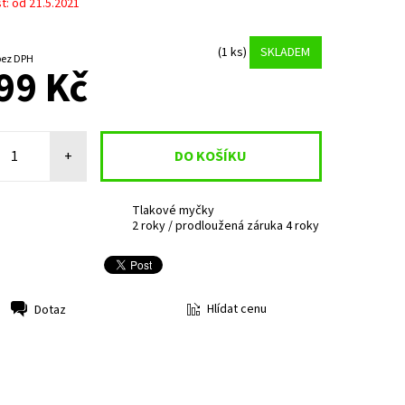
: od 21.5.2021
(1 ks)
SKLADEM
800,83 Kč bez DPH
99 Kč
+
Tlakové myčky
2 roky / prodloužená záruka 4 roky
Hlídat cenu
Dotaz