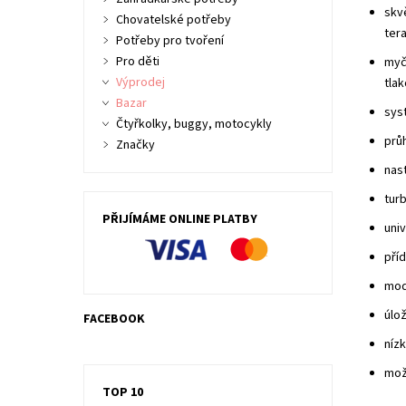
skvě
Chovatelské potřeby
ter
Potřeby pro tvoření
Pro děti
myč
Výprodej
tlak
Bazar
sys
Čtyřkolky, buggy, motocykly
prů
Značky
nas
turb
PŘIJÍMÁME ONLINE PLATBY
univ
pří
mod
úlož
FACEBOOK
níz
mož
TOP 10