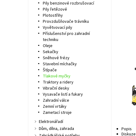
Pily benzinové rozbrušovací
Pily řetězové
Plotostřihy
Provzdušňovače trávníku
Vyvětvovací pily
Příslušenství pro zahradní
techniku
Oleje
Sekačky
Sněhové frézy
Stavební míchačky
Štípače
Tlakové myčky
Traktory a ridery
Vibrační desky
Vysavače listí a fukary
Zahradní válce
Zemní vrtáky
Zametací stroje
Elektronářadí
Dům, dílna, zahrada
Popis
Diskuze
Zahrádkářské potřeby