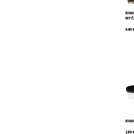
RIWA
MYČ
549 
Univ
mode
Dost
Kód:
Znač
Záru
RIWA
189 