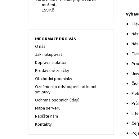
moření...
159 Kč
Výbav
Tla
Nás
INFORMACE PRO VÁS
Nás
O nás
Tla
Jak nakupovat
Doprava a platba
Pro
Prodávané značky
Univ
Obchodní podmínky
Čist
Oznámení o odstoupení od kupní
smlouvy
Elek
Ochrana osobních údajů
Průh
Mapa serveru
Int
Napište nám
Čer
Kontakty
Poj