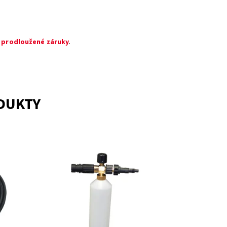
 prodloužené záruky
.
ODUKTY
PĚNOVACÍ TRYSKA ke všem modelům
myček RIWALL
Momentálně
Dostupnost:
nedostupné
Kód:
11850
Značka:
RIWALL
Záruka:
2 roky