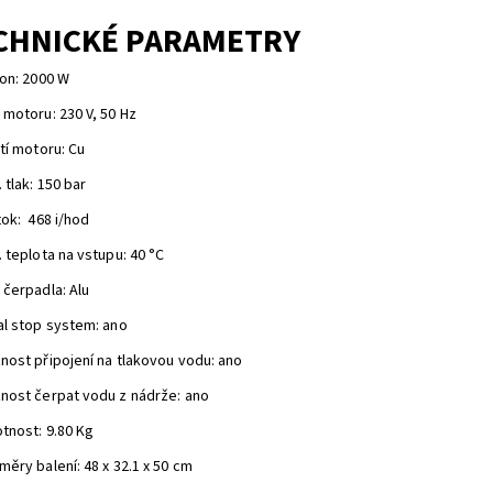
CHNICKÉ PARAMETRY
kon: 2000 W
 motoru: 230 V, 50 Hz
tí motoru: Cu
 tlak: 150 bar
tok: 468 i/hod
 teplota na vstupu: 40 °C
 čerpadla: Alu
al stop system: ano
nost připojení na tlakovou vodu: ano
nost čerpat vodu z nádrže: ano
tnost: 9.80 Kg
ěry balení: 48 x 32.1 x 50 cm