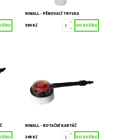
RIWALL - PĚNOVACÍ TRYSKA
599 Kč
e všem
Rotační mycí kartáč ke všem modelům
myček RIWALL
Na objednání,
Dostupnost:
skladem do 5 dnů
Kód:
11859
Značka:
RIWALL
Záruka:
2 roky
Č
RIWALL - ROTAČNÍ KARTÁČ
349 Kč