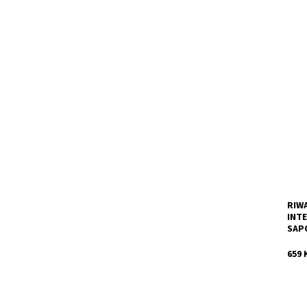
Čist
inte
s vý
mode
Dost
Kód:
Znač
Záru
RIWA
INT
SAP
659 