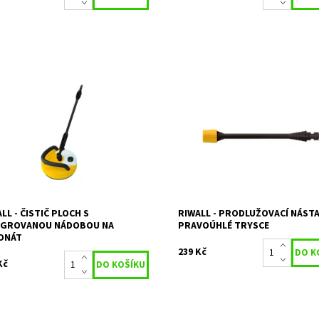
ič ploch PRO s madlem a
Prodlužovací nástavec k pravoúh
grovanou nádobou na saponát
trysce ke všem modelům myček
kyvnou hlavou, pro všechny
RIWALL
ly myček RIWALL
Dostupnost:
Skladem 2
Na objednání,
Kód:
11871
upnost:
skladem do 5 dnů
Značka:
RIWALL
11865
Záruka:
2 roky
ka:
RIWALL
ka:
2 roky
LL - ČISTIČ PLOCH S
RIWALL - PRODLUŽOVACÍ NÁSTA
EGROVANOU NÁDOBOU NA
PRAVOÚHLÉ TRYSCE
ONÁT
239 Kč
Kč