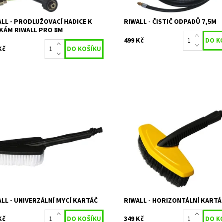
LL - PRODLUŽOVACÍ HADICE K
RIWALL - ČISTIČ ODPADŮ 7,5M
KÁM RIWALL PRO 8M
499 Kč
Kč
ersální mycí kartáč ke všem
Universální mycí kartáč příčný k
lům myček RIWALL
modelům myček RIWALL
Momentálně
Dostupnost:
Skladem 1
upnost:
nedostupné
Kód:
11856
11853
Značka:
RIWALL
ka:
RIWALL
Záruka:
2 roky
ka:
2 roky
LL - UNIVERZÁLNÍ MYCÍ KARTÁČ
RIWALL - HORIZONTÁLNÍ KARTÁ
Kč
349 Kč