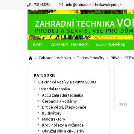
731463284
info
@
zahradnitechnikavolejnik.cz
ZAHRADNÍ TECHNIKA
ELEKTRONÁŘADÍ
O NÁS
JAK NAKUPOVAT
DOPRAVA A PLATBA
Zahradní technika
Tlakové myčky
RIWALL REPW
KATEGORIE
Elektrické vozíky a skútry SELVO
Zahradní technika
Accu zahradní technika
Čerpadla a vodárny
2973
Drtiče větví, štěpkovače
Kultivátory
Malotraktory
Křovinořezy a vyžínače
Okružní pily a cirkulárky