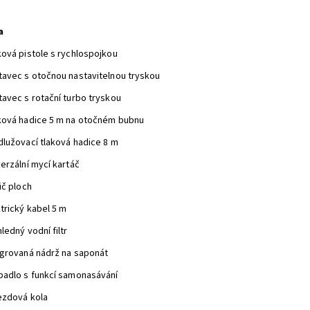
a
ková pistole s rychlospojkou
tavec s otočnou nastavitelnou tryskou
tavec s rotační turbo tryskou
ková hadice 5 m na otočném bubnu
dlužovací tlaková hadice 8 m
erzální mycí kartáč
ič ploch
trický kabel 5 m
ledný vodní filtr
egrovaná nádrž na saponát
padlo s funkcí samonasávání
ezdová kola