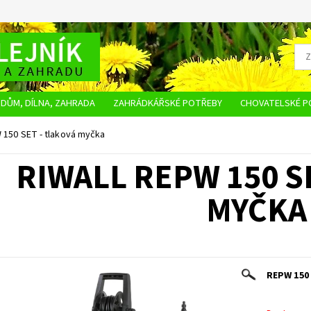
DŮM, DÍLNA, ZAHRADA
ZAHRÁDKÁŘSKÉ POTŘEBY
CHOVATELSKÉ P
OBCHODNÍ PODMÍNKY
OCHRANA OSOBNÍCH ÚDAJŮ
NAPIŠTE NÁM
 150 SET - tlaková myčka
RIWALL REPW 150 S
MYČKA
REPW 150