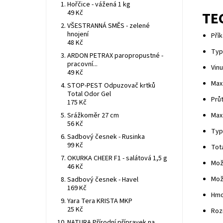
Hořčice - vážená 1 kg
49 Kč
TE
VŠESTRANNÁ SMĚS - zelené
hnojení
Pří
48 Kč
Typ
ARDON PETRAX paropropustné -
pracovní...
Vinu
49 Kč
Max.
STOP-PEST Odpuzovač krtků
Total Odor Gel
Prů
175 Kč
Srážkoměr 27 cm
Max.
56 Kč
Typ
Sadbový česnek - Rusinka
99 Kč
Tot
OKURKA CHEER F1 - salátová 1,5 g
Mož
46 Kč
Mož
Sadbový česnek - Havel
169 Kč
Hmo
Yara Tera KRISTA MKP
25 Kč
Rozm
NATURA Přírodní přípravek na