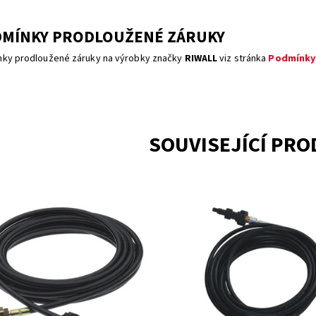
MÍNKY PRODLOUŽENÉ ZÁRUKY
ky prodloužené záruky na výrobky značky
RIWALL
viz stránka
Podmínky
SOUVISEJÍCÍ PR
CE K MYČKÁM RIWALL PRO 8M
ČISTIČ ODPADŮ 7,5M - ke všem
W 150, 170)
modelům RIWALL
upnost:
Skladem 2
Dostupnost:
Objednáno
11838
Kód:
11844
ka:
RIWALL
Značka:
RIWALL
ka:
2 roky
Záruka:
2 roky