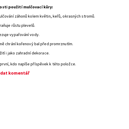
sti použití mulčovací kůry:
ulčování záhonů kolem květin, keřů, okrasných stromů.
aňuje růstu plevelů.
zuje vypařování vody.
imě chrání kořenový bal před promrznutím.
ití i jako zahradní dekorace.
první, kdo napíše příspěvek k této položce.
idat komentář