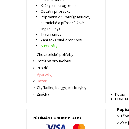
Osiva a sadba
Klíčky a microgreens
Ostatní přípravky
Přípravky k hubení (pesticidy
chemické a přírodní, živé
organismy)
Travní směsi
Zahrádkářské drobnosti
Substráty
Chovatelské potřeby
Potřeby pro tvoření
Pro děti
Výprodej
Bazar
Čtyřkolky, buggy, motocykly
Značky
Popis
Diskuze
Popis
Mulčov
PŘIJÍMÁME ONLINE PLATBY
z více