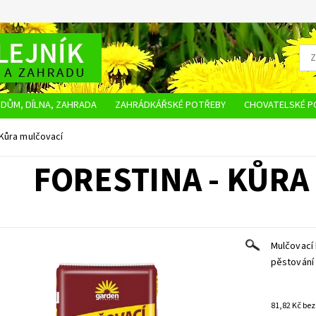
DŮM, DÍLNA, ZAHRADA
ZAHRÁDKÁŘSKÉ POTŘEBY
CHOVATELSKÉ P
OBCHODNÍ PODMÍNKY
OCHRANA OSOBNÍCH ÚDAJŮ
NAPIŠTE NÁM
Kůra mulčovací
FORESTINA - KŮRA
Mulčovací 
pěstování 
81,82 K