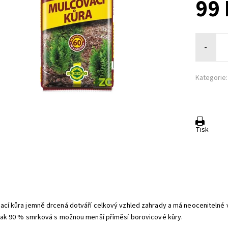
99 
-
Kategorie:
Tisk
:
ací kůra jemně drcená dotváří celkový vzhled zahrady a má neocenitelné vl
 jak 90 % smrková s možnou menší příměsí borovicové kůry.