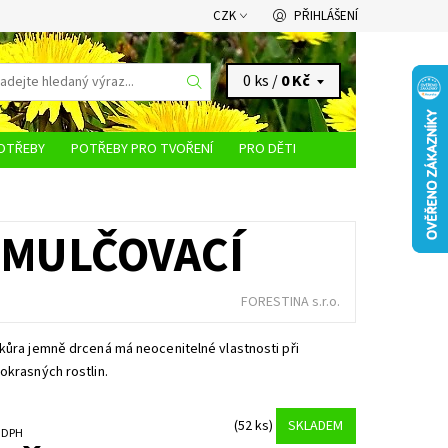
CZK
PŘIHLÁŠENÍ
0 ks /
0 Kč
OTŘEBY
POTŘEBY PRO TVOŘENÍ
PRO DĚTI
KONTAKTY
 MULČOVACÍ
FORESTINA s.r.o.
kůra jemně drcená má neocenitelné vlastnosti při
okrasných rostlin.
(52 ks)
SKLADEM
č bez DPH