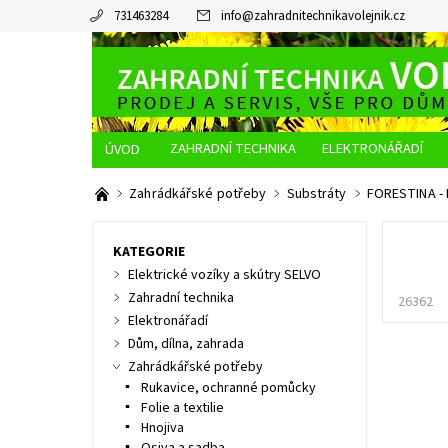
731463284
info
@
zahradnitechnikavolejnik.cz
ZAHRADNÍ TECHNIKA
ELEKTRONÁŘADÍ
O NÁS
JAK NAKUPOVAT
DOPRAVA A PLATBA
Zahrádkářské potřeby
Substráty
FORESTINA - 
KATEGORIE
Elektrické vozíky a skútry SELVO
Zahradní technika
26362
Elektronářadí
Dům, dílna, zahrada
Zahrádkářské potřeby
Rukavice, ochranné pomůcky
Folie a textilie
Hnojiva