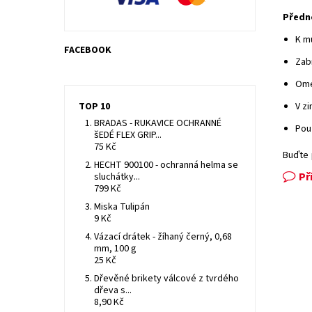
Předno
K m
FACEBOOK
Zabr
Ome
TOP 10
V z
BRADAS - RUKAVICE OCHRANNÉ
Použ
šEDÉ FLEX GRIP...
75 Kč
Buďte 
HECHT 900100 - ochranná helma se
Př
sluchátky...
799 Kč
Miska Tulipán
9 Kč
Vázací drátek - žíhaný černý, 0,68
mm, 100 g
25 Kč
Dřevěné brikety válcové z tvrdého
dřeva s...
8,90 Kč