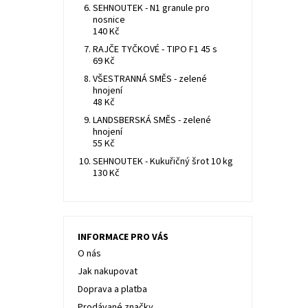
SEHNOUTEK - N1 granule pro
nosnice
140 Kč
RAJČE TYČKOVÉ - TIPO F1 45 s
69 Kč
VŠESTRANNÁ SMĚS - zelené
hnojení
48 Kč
LANDSBERSKÁ SMĚS - zelené
hnojení
55 Kč
SEHNOUTEK - Kukuřičný šrot 10 kg
130 Kč
INFORMACE PRO VÁS
O nás
Jak nakupovat
Doprava a platba
Prodávané značky