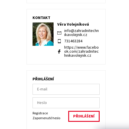
KONTAKT
Věra Volejníková
info
@
zahradnitechn
ikavolejnik.cz
731463284
https://www.facebo
ok.com/zahradnitec
hnikavolejnik.cz
PŘIHLÁŠENÍ
Registrace
Zapomenuté heslo