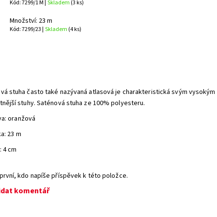
Kód: 7299/1 M |
Skladem
(3 ks)
Množství: 23 m
Kód: 7299/23 |
Skladem
(4 ks)
vá stuha často také nazývaná atlasová je charakteristická svým vysokým
tnější stuhy. Saténová stuha ze 100% polyesteru.
va: oranžová
ka: 23 m
: 4 cm
první, kdo napíše příspěvek k této položce.
idat komentář