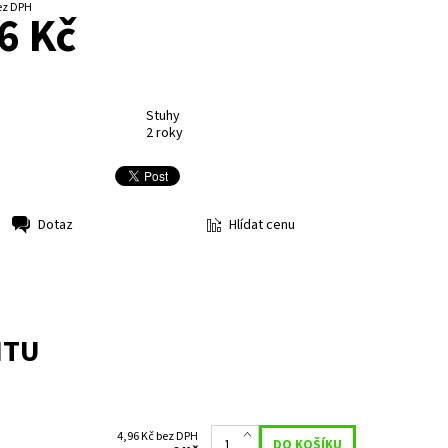
,96 Kč bez DPH
6 Kč
Stuhy
2 roky
Hlídat cenu
Dotaz
NTU
4,96 Kč bez DPH