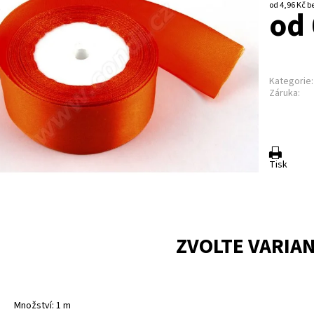
od 4
od 
Kategorie:
Záruka:
Tisk
ZVOLTE VARIA
Množství: 1 m