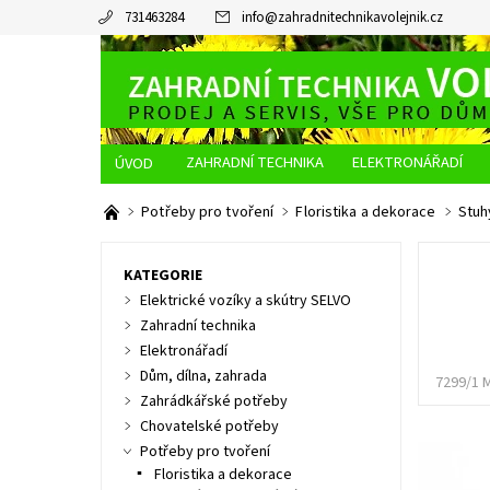
731463284
info
@
zahradnitechnikavolejnik.cz
ZAHRADNÍ TECHNIKA
ELEKTRONÁŘADÍ
O NÁS
JAK NAKUPOVAT
DOPRAVA A PLATBA
Potřeby pro tvoření
Floristika a dekorace
Stuh
KATEGORIE
Elektrické vozíky a skútry SELVO
Zahradní technika
Elektronářadí
Dům, dílna, zahrada
7299/1 
Zahrádkářské potřeby
Chovatelské potřeby
Potřeby pro tvoření
Floristika a dekorace