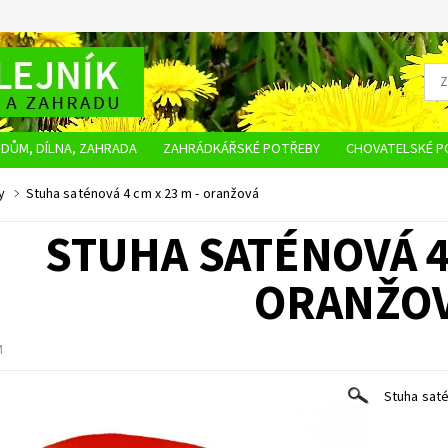
DŮM, DÍLNA, ZAHRADA
ZAHRÁDKÁŘSKÉ POTŘEBY
CHOVATELSKÉ P
OBCHODNÍ PODMÍNKY
OCHRANA OSOBNÍCH ÚDAJŮ
NAPIŠTE NÁM
y
Stuha saténová 4 cm x 23 m - oranžová
STUHA SATÉNOVÁ 4 
ORANŽO
M
Stuha saté