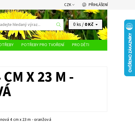
CZK
PŘIHLÁŠENÍ
0 ks /
0 Kč
OTŘEBY
POTŘEBY PRO TVOŘENÍ
PRO DĚTI
KONTAKTY
CM X 23 M -
VÁ
nová 4 cm x 23 m - oranžová