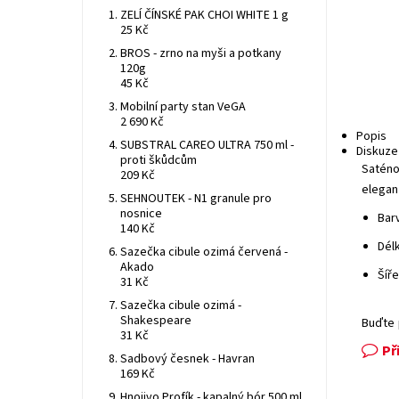
ZELÍ ČÍNSKÉ PAK CHOI WHITE 1 g
25 Kč
BROS - zrno na myši a potkany
120g
45 Kč
Mobilní party stan VeGA
2 690 Kč
Popis
SUBSTRAL CAREO ULTRA 750 ml -
Diskuze
proti škůdcům
Saténo
209 Kč
elegan
SEHNOUTEK - N1 granule pro
nosnice
Bar
140 Kč
Dél
Sazečka cibule ozimá červená -
Akado
Šíře
31 Kč
Sazečka cibule ozimá -
Shakespeare
Buďte 
31 Kč
Př
Sadbový česnek - Havran
169 Kč
Hnojivo Profík - kapalný bór 500 ml