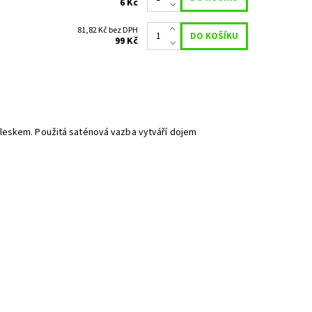
6 Kč
81,82 Kč bez DPH
99 Kč
 leskem. Použitá saténová vazba vytváří dojem