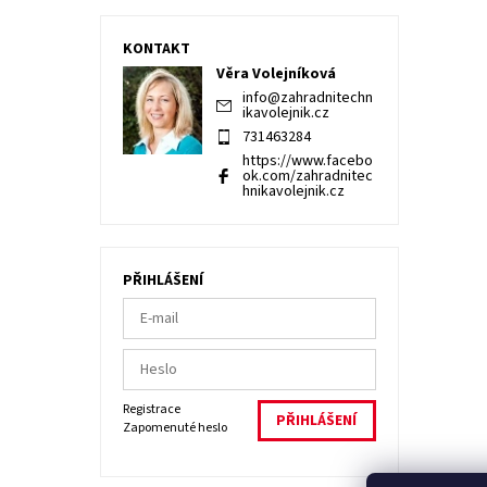
KONTAKT
Věra Volejníková
info
@
zahradnitechn
ikavolejnik.cz
731463284
https://www.facebo
ok.com/zahradnitec
hnikavolejnik.cz
PŘIHLÁŠENÍ
Registrace
Zapomenuté heslo