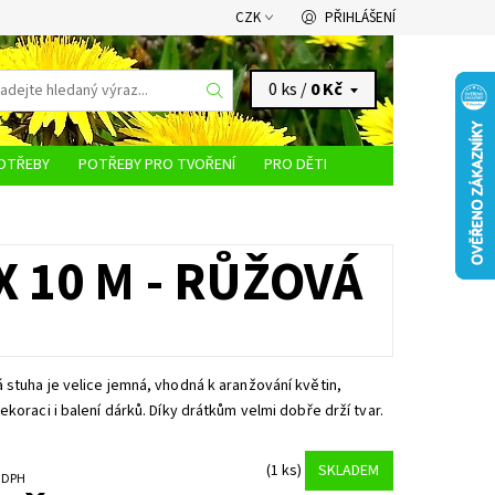
CZK
PŘIHLÁŠENÍ
0 ks /
0 Kč
OTŘEBY
POTŘEBY PRO TVOŘENÍ
PRO DĚTI
KONTAKTY
 10 M - RŮŽOVÁ
stuha je velice jemná, vhodná k aranžování květin,
ekoraci i balení dárků. Díky drátkům velmi dobře drží tvar.
(1 ks)
SKLADEM
č bez DPH