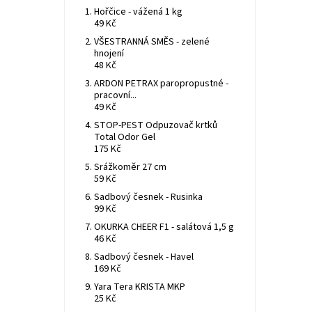
Hořčice - vážená 1 kg
49 Kč
VŠESTRANNÁ SMĚS - zelené
hnojení
48 Kč
ARDON PETRAX paropropustné -
pracovní...
49 Kč
STOP-PEST Odpuzovač krtků
Total Odor Gel
175 Kč
Srážkoměr 27 cm
59 Kč
Sadbový česnek - Rusinka
99 Kč
OKURKA CHEER F1 - salátová 1,5 g
46 Kč
Sadbový česnek - Havel
169 Kč
Yara Tera KRISTA MKP
25 Kč