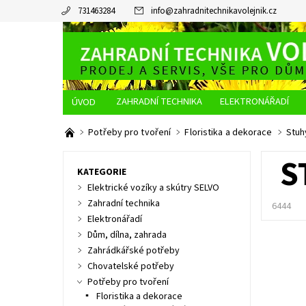
731463284
info
@
zahradnitechnikavolejnik.cz
ZAHRADNÍ TECHNIKA
ELEKTRONÁŘADÍ
O NÁS
JAK NAKUPOVAT
DOPRAVA A PLATBA
Potřeby pro tvoření
Floristika a dekorace
Stuh
S
KATEGORIE
Elektrické vozíky a skútry SELVO
Zahradní technika
6444
Elektronářadí
Dům, dílna, zahrada
Zahrádkářské potřeby
Chovatelské potřeby
Potřeby pro tvoření
Floristika a dekorace