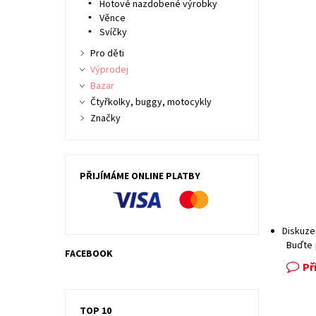
Hotové nazdobené výrobky
Věnce
Svíčky
Pro děti
Výprodej
Bazar
Čtyřkolky, buggy, motocykly
Značky
PŘIJÍMÁME ONLINE PLATBY
Diskuze
Buďte 
FACEBOOK
Př
TOP 10