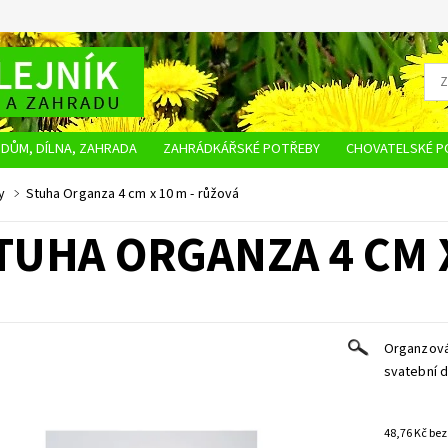
DŮM, DÍLNA, ZAHRADA
ZAHRÁDKÁŘSKÉ POTŘEBY
CHOVATELSKÉ P
OBCHODNÍ PODMÍNKY
OCHRANA OSOBNÍCH ÚDAJŮ
NAPIŠTE NÁM
y
Stuha Organza 4 cm x 10 m - růžová
TUHA ORGANZA 4 CM X
Organzová 
svatební d
48,76 K