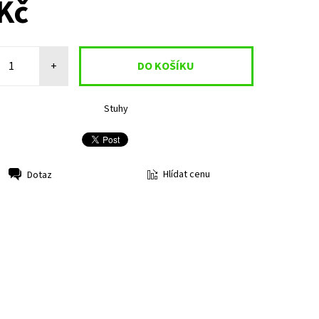
Kč
+
Stuhy
Hlídat cenu
Dotaz