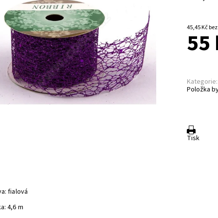
45,45 K
55 
Kategorie:
Položka by
Tisk
a: fialová
a: 4,6 m