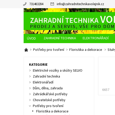
731463284
info
@
zahradnitechnikavolejnik.cz
ZAHRADNÍ TECHNIKA
ELEKTRONÁŘADÍ
O NÁS
JAK NAKUPOVAT
DOPRAVA A PLATBA
Potřeby pro tvoření
Floristika a dekorace
Stuh
KATEGORIE
Elektrické vozíky a skútry SELVO
Zahradní technika
Elektronářadí
Dům, dílna, zahrada
6657
Zahrádkářské potřeby
Chovatelské potřeby
Potřeby pro tvoření
Floristika a dekorace