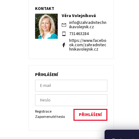
KONTAKT
Věra Volejníková
info
@
zahradnitechn
ikavolejnik.cz
731463284
https://www.facebo
ok.com/zahradnitec
hnikavolejnik.cz
PŘIHLÁŠENÍ
Registrace
Zapomenuté heslo