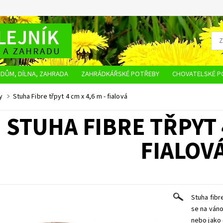
DŮM, DÍLNA, ZAHRADA
ZAHRÁDKÁŘSKÉ POTŘEBY
CHOVATELSKÉ P
OBCHODNÍ PODMÍNKY
OCHRANA OSOBNÍCH ÚDAJŮ
NAPIŠTE NÁM
y
Stuha Fibre třpyt 4 cm x 4,6 m - fialová
STUHA FIBRE TŘPYT 4
FIALOV
Stuha fibr
se na váno
nebo jako 