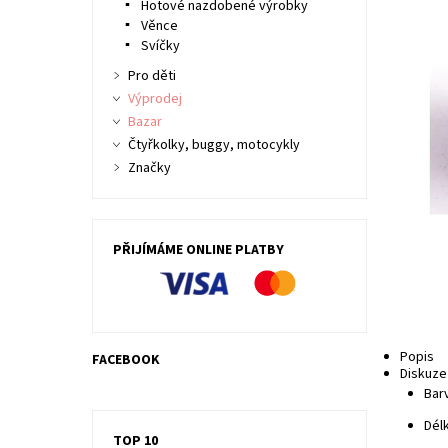
Hotové nazdobené výrobky
Věnce
Svíčky
Pro děti
Výprodej
Bazar
Čtyřkolky, buggy, motocykly
Značky
PŘIJÍMÁME ONLINE PLATBY
Popis
FACEBOOK
Diskuze
Barv
Délk
TOP 10