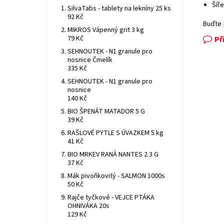
Šíře
SilvaTabs - tablety na lekníny 25 ks
92 Kč
Buďte 
MIKROS Vápenný grit 3 kg
79 Kč
Př
SEHNOUTEK - N1 granule pro
nosnice Čmelík
335 Kč
SEHNOUTEK - N1 granule pro
nosnice
140 Kč
BIO ŠPENÁT MATADOR 5 G
39 Kč
RAŠLOVÉ PYTLE S ÚVAZKEM 5 kg
41 Kč
BIO MRKEV RANÁ NANTES 2 3 G
37 Kč
Mák pivoňkovitý - SALMON 1000s
50 Kč
Rajče tyčkové - VEJCE PTÁKA
OHNIVÁKA 20s
129 Kč