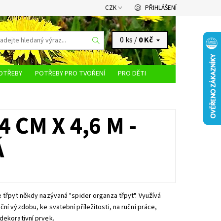
CZK
PŘIHLÁŠENÍ
0 ks /
0 Kč
OTŘEBY
POTŘEBY PRO TVOŘENÍ
PRO DĚTI
KONTAKTY
 CM X 4,6 M -
Á
e třpyt někdy nazývaná "spider organza třpyt". Využívá
ční výzdobu, ke svatební příležitosti, na ruční práce,
dekorativní prvek.