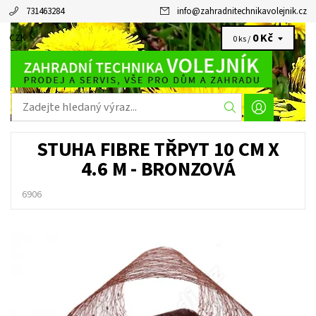
731463284
info
@
zahradnitechnikavolejnik.cz
0 Kč
CZK
0 ks /
STUHA FIBRE TŘPYT 10 CM X
4.6 M - BRONZOVÁ
6906