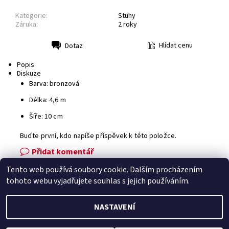
Kategorie:
Stuhy
Záruka:
2 roky
Hlídat cenu
Dotaz
Tisk
Popis
Diskuze
Barva: bronzová
Délka: 4,6 m
Šíře: 10 cm
Buďte první, kdo napíše příspěvek k této položce.
Přidat komentář
Tento web používá soubory cookie. Dalším procházením
Facebook
|
Heureka.cz
|
Zboží.cz
tohoto webu vyjadřujete souhlas s jejich používáním.
NASTAVENÍ
2026 © Zahradní technika VOLEJNÍK, všechna práva vyhrazena