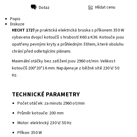
Hlídat cenu
Dotaz
Tisk
Popis
Diskuze
HECHT 1727
je praktická elektrická bruska s příkonem 350 W
vybavena dvojicí kotoučů s hrubostí K60 a K36. Kotouče jsou
opatřeny pevnými kryty a průhledným štítem, které obsluhu
chrání před odletujícími pilinami.
Maximální otáčky bez zatížení jsou 2960 ot/min. Velikost
kotoučů 200*20*16 mm. Napájena je z běžné sítě 230 V/ 50
Hz.
TECHNICKÉ PARAMETRY
Počet otáček: za minutu 2960 ot/min
Průměr kotouče: 200 mm
Motor: elektrický 230 V/ 50 Hz
Příkon: 350 W