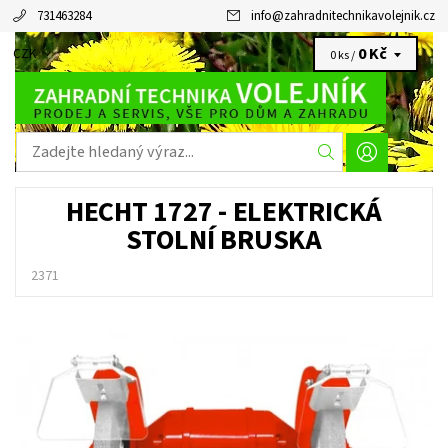
731463284
info
@
zahradnitechnikavolejnik.cz
0 Kč
CZK
0 ks /
HECHT 1727 - ELEKTRICKÁ
STOLNÍ BRUSKA
2371