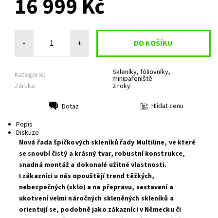
16 999 Kč
-
+
Skleníky, fóliovníky,
Kategorie:
minipařeniště
Záruka:
2 roky
Hlídat cenu
Dotaz
Tisk
Popis
Diskuze
Nová řada špičkových skleníků řady Multiline, ve které
se snoubí čistý a krásný tvar, robustní konstrukce,
snadná montáž a dokonalé užitné vlastnosti.
I zákazníci u nás opouštějí trend těžkých,
nebezpečných (sklo) a na přepravu, sestavení a
ukotvení velmi náročných skleněných skleníků a
orientují se, podobně jako zákazníci v Německu či