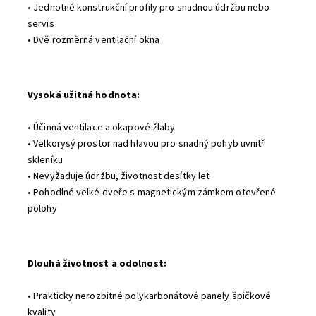
• Jednotné konstrukční profily pro snadnou údržbu nebo
servis
• Dvě rozměrná ventilační okna
Vysoká užitná hodnota
:
• Účinná ventilace a okapové žlaby
• Velkorysý prostor nad hlavou pro snadný pohyb uvnitř
skleníku
• Nevyžaduje údržbu, životnost desítky let
• Pohodlné velké dveře s magnetickým zámkem otevřené
polohy
Dlouhá životnost a odolnost
:
• Prakticky nerozbitné polykarbonátové panely špičkové
kvality