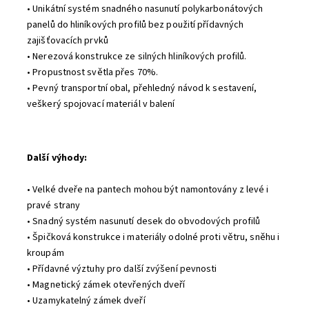
• Unikátní systém snadného nasunutí polykarbonátových
panelů do hliníkových profilů bez použití přídavných
zajišťovacích prvků
• Nerezová konstrukce ze silných hliníkových profilů.
• Propustnost světla přes 70%.
• Pevný transportní obal, přehledný návod k sestavení,
veškerý spojovací materiál v balení
Další výhody
:
• Velké dveře na pantech mohou být namontovány z levé i
pravé strany
• Snadný systém nasunutí desek do obvodových profilů
• Špičková konstrukce i materiály odolné proti větru, sněhu i
kroupám
• Přídavné výztuhy pro další zvýšení pevnosti
• Magnetický zámek otevřených dveří
• Uzamykatelný zámek dveří