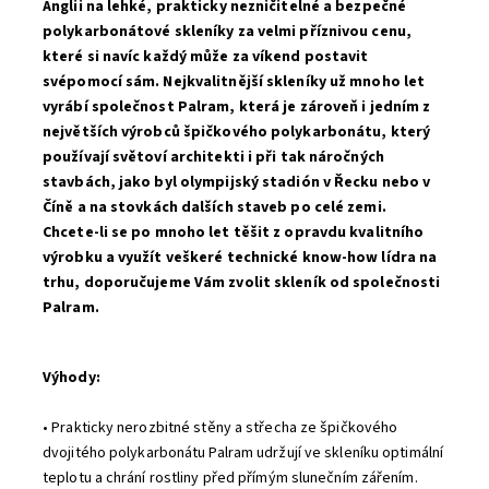
Anglii na lehké, prakticky nezničitelné a bezpečné
polykarbonátové skleníky za velmi příznivou cenu,
které si navíc každý může za víkend postavit
svépomocí sám. Nejkvalitnější skleníky už mnoho let
vyrábí společnost Palram, která je zároveň i jedním z
největších výrobců špičkového polykarbonátu, který
používají světoví architekti i při tak náročných
stavbách, jako byl olympijský stadión v Řecku nebo v
Číně a na stovkách dalších staveb po celé zemi.
Chcete-li se po mnoho let těšit z opravdu kvalitního
výrobku a využít veškeré technické know-how lídra na
trhu, doporučujeme Vám zvolit skleník od společnosti
Palram.
Výhody:
• Prakticky nerozbitné stěny a střecha ze špičkového
dvojitého polykarbonátu Palram udržují ve skleníku optimální
teplotu a chrání rostliny před přímým slunečním zářením.