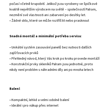
počasí včetně krupobití. Jelikož jsou vyrobeny ve špičkové
kvalitě největším výrobcem na světě – společností Palram,
nezmění své vlastnosti ani zabarvení po desítky let.
• Žádné sklo, které se může roztříštit nebo prasknout
Snadná montáž a minimální potřeba servisu
:
• Unikátní systém zasouvání panelů bez nutnosti dalších
zajišťovacích prvků
• Přehledný návod, který Vás krok po kroku provede montáží
• Konstrukční prvky skleníků Palram jsou jednotné, proto
nikdy není problém s náhradními díly ani po mnoha letech
Balení
:
• Kompaktní, lehké a velmi odolné balení
• Ideální i pro nákup přes internet