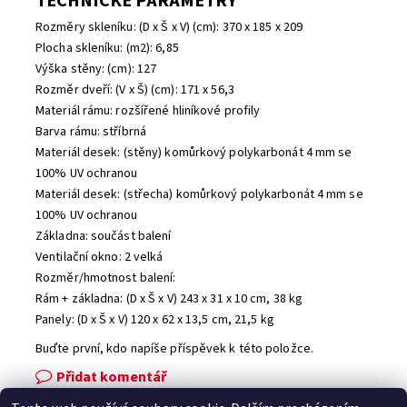
TECHNICKÉ PARAMETRY
Rozměry skleníku: (D x Š x V) (cm): 370 x 185 x 209
Plocha skleníku: (m2): 6,85
Výška stěny: (cm): 127
Rozměr dveří: (V x Š) (cm): 171 x 56,3
Materiál rámu: rozšířené hliníkové profily
Barva rámu: stříbrná
Materiál desek: (stěny) komůrkový polykarbonát 4 mm se
100% UV ochranou
Materiál desek: (střecha) komůrkový polykarbonát 4 mm se
100% UV ochranou
Základna: součást balení
Ventilační okno: 2 velká
Rozměr/hmotnost balení:
Rám + základna: (D x Š x V) 243 x 31 x 10 cm, 38 kg
Panely: (D x Š x V) 120 x 62 x 13,5 cm, 21,5 kg
Buďte první, kdo napíše příspěvek k této položce.
Přidat komentář