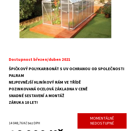
Dostupnost březen/duben 2021
ŠPIČKOVÝ POLYKARBONÁT S UV OCHRANOU OD SPOLEČNOSTI
PALRAM
NEJPEVNĚJŠÍ HLINÍKOVÝ RÁM VE TŘÍDĚ
POZINKOVANÁ OCELOVÁ ZÁKLADNA V CENĚ
SNADNÉ SESTAVENÍ A MONTÁŽ
ZÁRUKA 10 LET!
MOMENTÁLNĚ
NEDOSTUPNÉ
14 048,76 Kč bez DPH