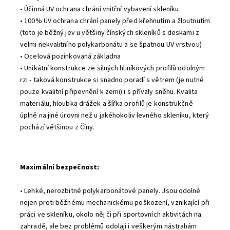
• Účinná UV ochrana chrání vnitřní vybavení skleníku
• 100% UV ochrana chrání panely před křehnutím a žloutnutím
(toto je běžný jev u většiny čínských skleníků s deskami z
velmi nekvalitního polykarbonátu a se špatnou UV vrstvou)
• Ocelová pozinkovaná základna
• Unikátní konstrukce ze silných hliníkových profilů odolným
rzi - taková konstrukce si snadno poradí s větrem (je nutné
pouze kvalitní připevnění k zemi) i s přívaly sněhu. Kvalita
materiálu, hloubka drážek a šířka profilů je konstrukčně
úplně na jiné úrovni než u jakéhokoliv levného skleníku, který
pochází většinou z Číny.
Maximální bezpečnost
:
• Lehké, nerozbitné polykarbonátové panely. Jsou odolné
nejen proti běžnému mechanickému poškození, vznikající při
práci ve skleníku, okolo něj či při sportovních aktivitách na
zahradě, ale bez problémů odolají i veškerým nástrahám