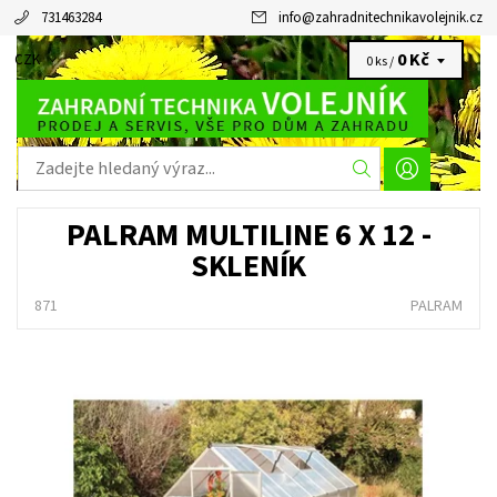
731463284
info
@
zahradnitechnikavolejnik.cz
0 Kč
CZK
0 ks /
PALRAM MULTILINE 6 X 12 -
SKLENÍK
871
PALRAM