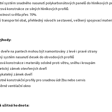
átní systém snadného nasunutí polykarbonátových panelů do hliníkových pro
ová konstrukce ze silných hliníkových profilů.
ustnost světla přes 70%.
ý transportní obal, přehledný návod k sestavení, veškerý spojovací materiá
výhody
:
é dveře na pantech mohou být namontovány z levé i pravé strany
ný systém nasunutí desek do obvodových profilů
ková konstrukce i materiály odolné proti větru, sněhu i kroupám
etický zámek otevřených dveří
ykatelný zámek dveří
otné konstrukční profily pro snadnou údržbu nebo servis
ěrné ventilační okno
á užitná hodnota
: