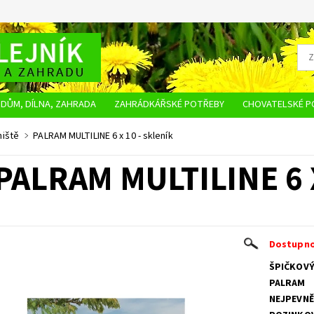
DŮM, DÍLNA, ZAHRADA
ZAHRÁDKÁŘSKÉ POTŘEBY
CHOVATELSKÉ P
OBCHODNÍ PODMÍNKY
OCHRANA OSOBNÍCH ÚDAJŮ
NAPIŠTE NÁM
niště
PALRAM MULTILINE 6 x 10 - skleník
PALRAM MULTILINE 6 
Dostupno
ŠPIČKOVÝ
PALRAM
NEJPEVNĚ