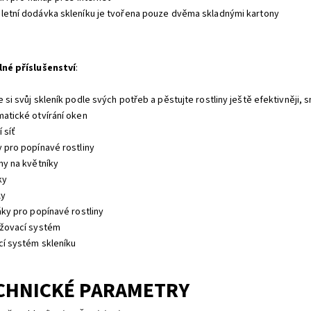
letní dodávka skleníku je tvořena pouze dvěma skladnými kartony
lné příslušenství
:
 si svůj skleník podle svých potřeb a pěstujte rostliny ještě efektivněji, 
matické otvírání oken
í síť
y pro popínavé rostliny
ny na květníky
ky
ly
áky pro popínavé rostliny
ažovací systém
ící systém skleníku
CHNICKÉ PARAMETRY