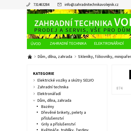
731463284
info
@
zahradnitechnikavolejnik.cz
ZAHRADNÍ TECHNIKA
ELEKTRONÁŘADÍ
O NÁS
JAK NAKUPOVAT
DOPRAVA A PLATBA
Dům, dílna, zahrada
Skleníky, fóliovníky, minipaře
KATEGORIE
Elektrické vozíky a skútry SELVO
Zahradní technika
874
Elektronářadí
Dům, dílna, zahrada
Bazény
Dřevěné brikety, pelety a
příslušenství
Grily a příslušenství
Květináče, truhlíky, žardiny