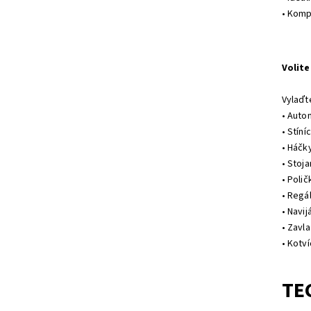
• Komp
Volite
Vylaďte
• Auto
• Stíníc
• Háčk
• Stoja
• Polič
• Regá
• Navij
• Zavl
• Kotv
TE