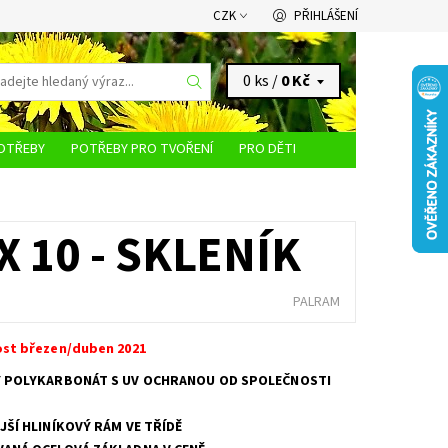
CZK
PŘIHLÁŠENÍ
0 ks /
0 Kč
OTŘEBY
POTŘEBY PRO TVOŘENÍ
PRO DĚTI
KONTAKTY
X 10 - SKLENÍK
PALRAM
st březen/duben 2021
 POLYKARBONÁT S UV OCHRANOU OD SPOLEČNOSTI
JŠÍ HLINÍKOVÝ RÁM VE TŘÍDĚ