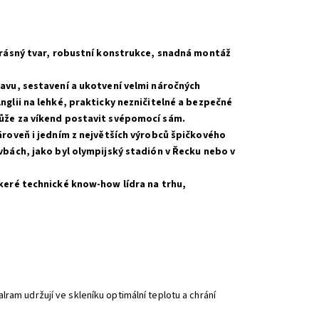
 krásný tvar, robustní konstrukce, snadná montáž
ravu, sestavení a ukotvení velmi náročných
nglii na lehké, prakticky nezničitelné a bezpečné
může za víkend postavit svépomocí sám.
zároveň i jedním z největších výrobců špičkového
avbách, jako byl olympijský stadión v Řecku nebo v
škeré technické know-how lídra na trhu,
ram udržují ve skleníku optimální teplotu a chrání