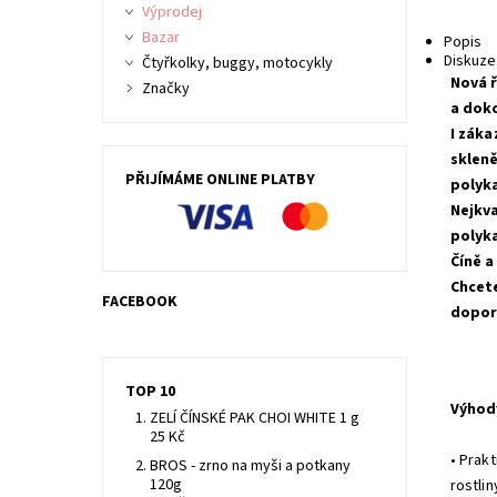
Výprodej
Bazar
Popis
Diskuze
Čtyřkolky, buggy, motocykly
Nová ř
Značky
a doko
I záka
skleně
PŘIJÍMÁME ONLINE PLATBY
polyka
Nejkva
polyka
Číně a
Chcete
FACEBOOK
dopor
TOP 10
Výhod
ZELÍ ČÍNSKÉ PAK CHOI WHITE 1 g
25 Kč
• Prak
BROS - zrno na myši a potkany
120g
rostli