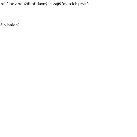
filů bez použití přídavných zajišťovacích prvků
l v balení