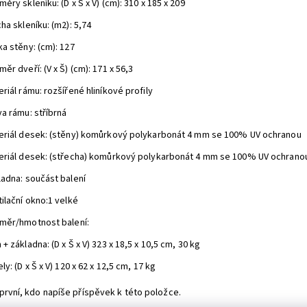
ěry skleníku: (D x Š x V) (cm): 310 x 185 x 209
ha skleníku: (m2): 5,74
a stěny: (cm): 127
ěr dveří: (V x Š) (cm): 171 x 56,3
riál rámu: rozšířené hliníkové profily
a rámu: stříbrná
eriál desek: (stěny) komůrkový polykarbonát 4 mm se 100% UV ochranou
eriál desek: (střecha) komůrkový polykarbonát 4 mm se 100% UV ochrano
ladna: součást balení
ilační okno:1 velké
měr/hmotnost balení:
+ základna: (D x Š x V) 323 x 18,5 x 10,5 cm, 30 kg
ly: (D x Š x V) 120 x 62 x 12,5 cm, 17 kg
první, kdo napíše příspěvek k této položce.