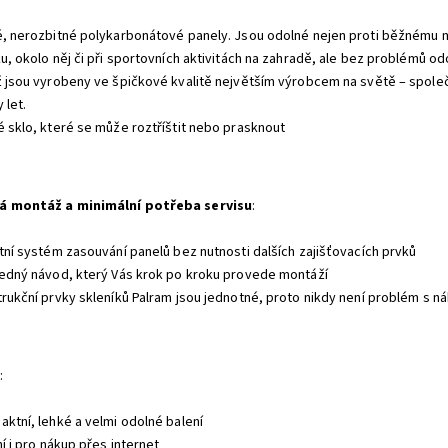
é, nerozbitné polykarbonátové panely. Jsou odolné nejen proti běžnému m
ku, okolo něj či při sportovních aktivitách na zahradě, ale bez problémů o
ž jsou vyrobeny ve špičkové kvalitě největším výrobcem na světě – společ
 let.
é sklo, které se může roztříštit nebo prasknout
á montáž a minimální potřeba servisu
:
átní systém zasouvání panelů bez nutnosti dalších zajišťovacích prvků
ledný návod, který Vás krok po kroku provede montáží
trukční prvky skleníků Palram jsou jednotné, proto nikdy není problém s ná
:
aktní, lehké a velmi odolné balení
ní i pro nákup přes internet