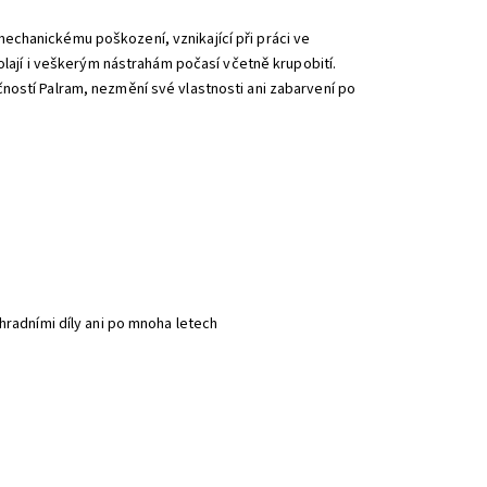
echanickému poškození, vznikající při práci ve
dolají i veškerým nástrahám počasí včetně krupobití.
ností Palram, nezmění své vlastnosti ani zabarvení po
hradními díly ani po mnoha letech