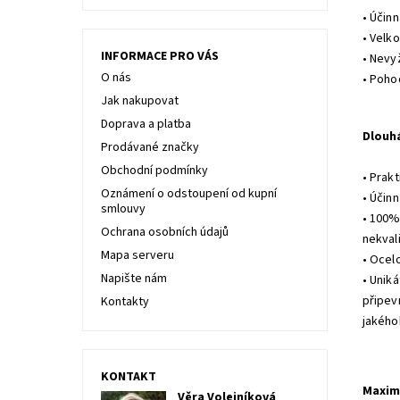
• Účin
• Velk
INFORMACE PRO VÁS
• Nevy
O nás
• Poho
Jak nakupovat
Doprava a platba
Dlouh
Prodávané značky
Obchodní podmínky
• Prak
Oznámení o odstoupení od kupní
• Účinn
smlouvy
• 100%
Ochrana osobních údajů
nekval
Mapa serveru
• Ocel
Napište nám
• Uniká
připevn
Kontakty
jakého
KONTAKT
Maxim
Věra Volejníková