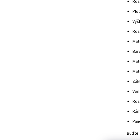
Rozm
Ploc
Výšk
Rozm
Mate
Barv
Mat
Mat
Zák
Vent
Roz
Rám 
Pane
Buďte 