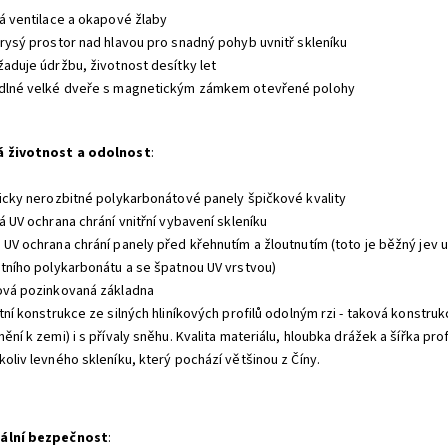
ná ventilace a okapové žlaby
orysý prostor nad hlavou pro snadný pohyb uvnitř skleníku
žaduje údržbu, životnost desítky let
dlné velké dveře s magnetickým zámkem otevřené polohy
á životnost a odolnost
:
ticky nerozbitné polykarbonátové panely špičkové kvality
á UV ochrana chrání vnitřní vybavení skleníku
 UV ochrana chrání panely před křehnutím a žloutnutím (toto je běžný jev u
itního polykarbonátu a se špatnou UV vrstvou)
ová pozinkovaná základna
tní konstrukce ze silných hliníkových profilů odolným rzi - taková konstru
ění k zemi) i s přívaly sněhu. Kvalita materiálu, hloubka drážek a šířka pro
koliv levného skleníku, který pochází většinou z Číny.
ální bezpečnost
: