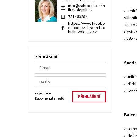
info
@
zahradnitechn
ikavolejnik.cz
• Lehk
731463284
sklení
https://www.facebo
Jeliko
ok.com/zahradnitec
hnikavolejnik.cz
desítky
• Žádn
PŘIHLÁŠENÍ
Snadn
• Unik
• Přeh
• Kons
Registrace
Zapomenuté heslo
Balení
• Komp
• Ideál