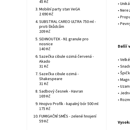
45 Kč
• Unik
Mobilní party stan VeGA
• Nerez
2 690 Kč
• Prop
SUBSTRAL CAREO ULTRA 750 ml -
• Pevn
proti škůdcům
209 Kč
SEHNOUTEK - N1 granule pro
nosnice
Další 
140 Kč
Sazečka cibule ozimá červená -
• Velk
Akado
31 Kč
• Snad
• Špič
Sazečka cibule ozimá -
Shakespeare
• Magn
31 Kč
• Uzam
Sadbový česnek - Havran
• Jedn
169 Kč
• Rozm
Hnojivo Profík - kapalný bór 500 ml
175 Kč
FUMIGAČNÍ SMĚS - zelené hnojení
59 Kč
Vysok