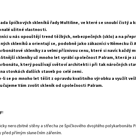
ada špičkových skleníků řady Multiline, ve které se snoubí čistý a
nalé užitné vlastnosti.
zníci u nás opouštějí trend těžkých, nebezpečných (sklo) a na přep
ných skleníků a orientují se, podobně jako zákazníci v Německu či A
rbonátové skleníky za velmi příznivou cenu, které si navíc každý 
litnější skleníky už mnoho let vyrábí společnost Palram, která je 
rbonátu, který používají světoví architekti i při tak náročných st
 na stovkách dalších staveb po celé zemi.
-li se po mnoho let těšit z opravdu kvalitního výrobku a využít ve
učujeme Vám zvolit skleník od společnosti Palram.
y
:
ticky nerozbitné stěny a střecha ze špičkového dvojitého polykarbonátu Pal
ny před přímým slunečním zářením.