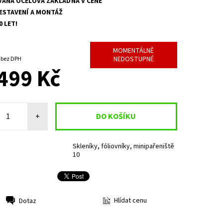
ANÁ OCELOVÁ ZÁKLADNA V CENĚ
ESTAVENÍ A MONTÁŽ
 LET!
MOMENTÁLNĚ
NEDOSTUPNÉ
10 329,75 Kč bez DPH
499 Kč
+
Skleníky, fóliovníky, minipařeniště
10
Hlídat cenu
Dotaz