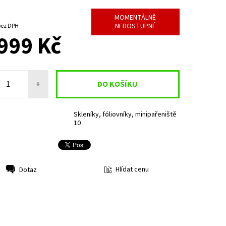
MOMENTÁLNĚ
NEDOSTUPNÉ
090,08 Kč bez DPH
999 Kč
+
Skleníky, fóliovníky, minipařeniště
10
Hlídat cenu
Dotaz