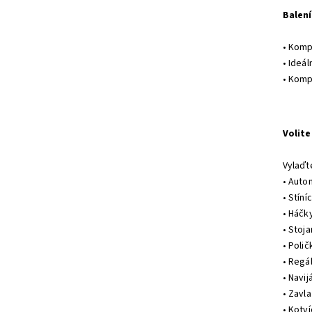
Balení
• Komp
• Ideál
• Komp
Volite
Vylaďte
• Auto
• Stíníc
• Háčk
• Stoja
• Polič
• Regá
• Navij
• Zavl
• Kotv