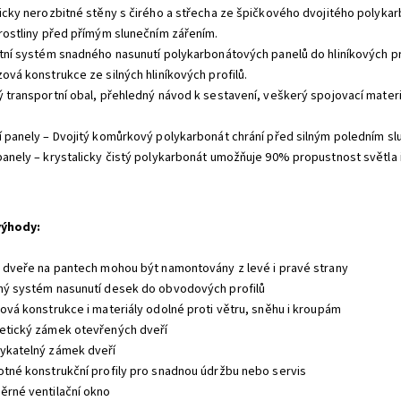
ticky nerozbitné stěny s čirého a střecha ze špičkového dvojitého polykarb
 rostliny před přímým slunečním zářením.
átní systém snadného nasunutí polykarbonátových panelů do hliníkových pro
ová konstrukce ze silných hliníkových profilů.
ý transportní obal, přehledný návod k sestavení, veškerý spojovací materiá
í panely – Dvojitý komůrkový polykarbonát chrání před silným poledním s
panely – krystalicky čistý polykarbonát umožňuje 90% propustnost světla 
výhody
:
é dveře na pantech mohou být namontovány z levé i pravé strany
ný systém nasunutí desek do obvodových profilů
ková konstrukce i materiály odolné proti větru, sněhu i kroupám
etický zámek otevřených dveří
ykatelný zámek dveří
otné konstrukční profily pro snadnou údržbu nebo servis
ěrné ventilační okno