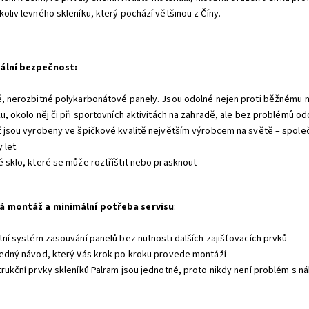
koliv levného skleníku, který pochází většinou z Číny.
ální bezpečnost
:
é, nerozbitné polykarbonátové panely. Jsou odolné nejen proti běžnému m
ku, okolo něj či při sportovních aktivitách na zahradě, ale bez problémů o
ž jsou vyrobeny ve špičkové kvalitě největším výrobcem na světě – společ
 let.
é sklo, které se může roztříštit nebo prasknout
á montáž a minimální potřeba servisu
:
átní systém zasouvání panelů bez nutnosti dalších zajišťovacích prvků
ledný návod, který Vás krok po kroku provede montáží
trukční prvky skleníků Palram jsou jednotné, proto nikdy není problém s ná