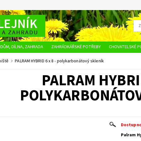
DŮM, DÍLNA, ZAHRADA
ZAHRÁDKÁŘSKÉ POTŘEBY
CHOVATELSKÉ P
OBCHODNÍ PODMÍNKY
OCHRANA OSOBNÍCH ÚDAJŮ
NAPIŠTE NÁM
niště
PALRAM HYBRID 6 x 8 - polykarbonátový skleník
PALRAM HYBRID
POLYKARBONÁTOV
Dostupno
Palram Hy