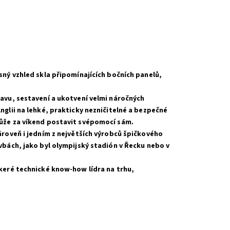
sný vzhled skla připomínajících bočních panelů,
ravu, sestavení a ukotvení velmi náročných
nglii na lehké, prakticky nezničitelné a bezpečné
může za víkend postavit svépomocí sám.
zároveň i jedním z největších výrobců špičkového
avbách, jako byl olympijský stadión v Řecku nebo v
škeré technické know-how lídra na trhu,