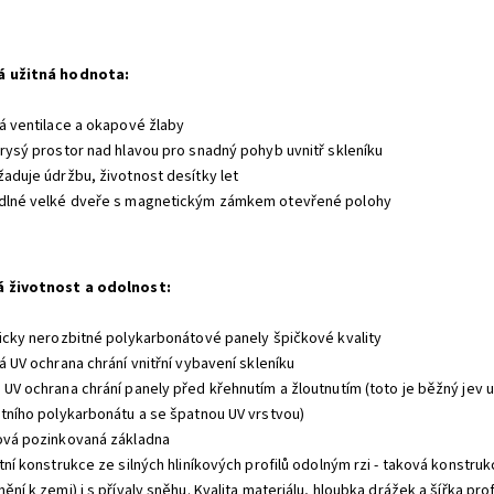
á užitná hodnota
:
ná ventilace a okapové žlaby
orysý prostor nad hlavou pro snadný pohyb uvnitř skleníku
žaduje údržbu, životnost desítky let
dlné velké dveře s magnetickým zámkem otevřené polohy
á životnost a odolnost
:
ticky nerozbitné polykarbonátové panely špičkové kvality
á UV ochrana chrání vnitřní vybavení skleníku
 UV ochrana chrání panely před křehnutím a žloutnutím (toto je běžný jev u
itního polykarbonátu a se špatnou UV vrstvou)
ová pozinkovaná základna
tní konstrukce ze silných hliníkových profilů odolným rzi - taková konstru
ění k zemi) i s přívaly sněhu. Kvalita materiálu, hloubka drážek a šířka pro