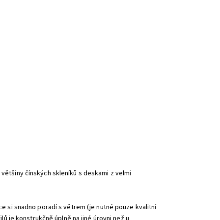
 většiny čínských skleníků s deskami z velmi
kce si snadno poradí s větrem (je nutné pouze kvalitní
filů je konstrukčně úplně na jiné úrovni než u