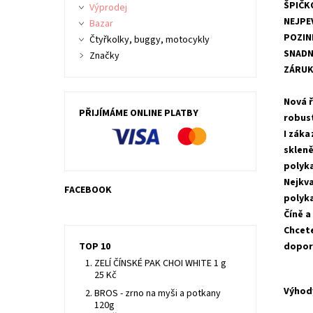
ŠPIČK
Výprodej
NEJPE
Bazar
POZIN
Čtyřkolky, buggy, motocykly
SNADN
Značky
ZÁRUK
Nová ř
PŘIJÍMÁME ONLINE PLATBY
robus
I záka
skleně
polyka
Nejkva
FACEBOOK
polyka
Číně a
Chcete
TOP 10
dopor
ZELÍ ČÍNSKÉ PAK CHOI WHITE 1 g
25 Kč
Výhod
BROS - zrno na myši a potkany
120g