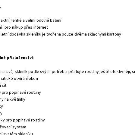
:
aktní, lehké a velmi odolné balení
ní i pro nákup přes internet
letní dodávka skleníku je tvořena pouze dvěma skladnými kartony
lné příslušenství
:
 si svůj skleník podle svých potřeb a pěstujte rostliny ještě efektivněji, 
matické otvírání oken
í síť
y pro popínavé rostliny
ny na květníky
ky
ly
áky pro popínavé rostliny
ažovací systém
ící systém skleníku