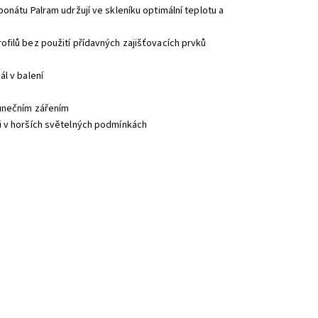
onátu Palram udržují ve skleníku optimální teplotu a
filů bez použití přídavných zajišťovacích prvků
l v balení
lunečním zářením
i v horších světelných podmínkách