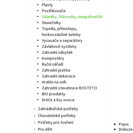
Plasty
Postřikovače
Skleníky, fóliovníky, minipařeniště
Slunečníky
Topidla, přímotopy,
horkovzdušné turbíny
Vysavače a separátory
Závlahové systémy
Zahradní nábytek
Kompostéry
Ruční nářadí
Zahradní jezírka
Zahradní dekorace
Hrablo na sníh
Zahradní stavebnice ROSTETO
BIO produkty
Drtiče a lisy ovoce
Zahrádkářské potřeby
Chovatelské potřeby
Potřeby pro tvoření
Popis
Pro děti
Diskuze