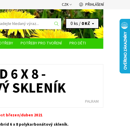
CZK
PŘIHLÁŠENÍ
0 ks /
0 Kč
OTŘEBY
POTŘEBY PRO TVOŘENÍ
PRO DĚTI
KONTAKTY
 6 X 8 -
Ý SKLENÍK
PALRAM
st březen/duben 2021
brid 6 x 8 polykarbonátový skleník.