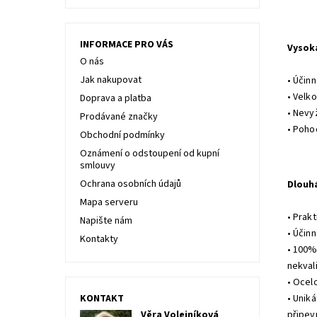
INFORMACE PRO VÁS
Vysok
O nás
Jak nakupovat
• Účin
• Velk
Doprava a platba
• Nevy
Prodávané značky
• Poho
Obchodní podmínky
Oznámení o odstoupení od kupní
smlouvy
Ochrana osobních údajů
Dlouh
Mapa serveru
• Prak
Napište nám
• Účinn
Kontakty
• 100%
nekval
• Ocel
KONTAKT
• Uniká
Věra Volejníková
připevn