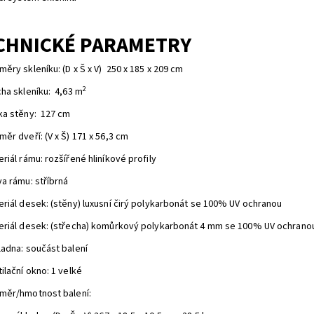
CHNICKÉ PARAMETRY
ěry skleníku: (D x Š x V) 250 x 185 x 209 cm
2
cha skleníku: 4,63 m
ka stěny: 127 cm
ěr dveří: (V x Š) 171 x 56,3 cm
riál rámu: rozšířené hliníkové profily
a rámu: stříbrná
eriál desek: (stěny) luxusní čirý polykarbonát se 100% UV ochranou
eriál desek: (střecha) komůrkový polykarbonát 4 mm se 100% UV ochrano
ladna: součást balení
ilační okno: 1 velké
měr/hmotnost balení: