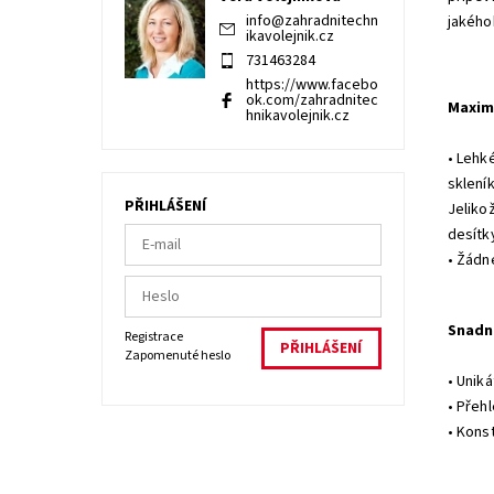
info
@
zahradnitechn
jakého
ikavolejnik.cz
731463284
https://www.facebo
ok.com/zahradnitec
Maxim
hnikavolejnik.cz
• Lehk
sklení
PŘIHLÁŠENÍ
Jeliko
desítky
• Žádn
Snadn
Registrace
Zapomenuté heslo
• Unik
• Přeh
• Kons