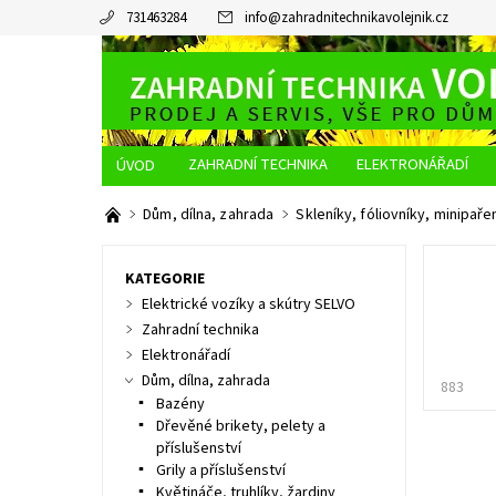
731463284
info
@
zahradnitechnikavolejnik.cz
ZAHRADNÍ TECHNIKA
ELEKTRONÁŘADÍ
O NÁS
JAK NAKUPOVAT
DOPRAVA A PLATBA
Dům, dílna, zahrada
Skleníky, fóliovníky, minipaře
KATEGORIE
Elektrické vozíky a skútry SELVO
Zahradní technika
Elektronářadí
Dům, dílna, zahrada
883
Bazény
Dřevěné brikety, pelety a
příslušenství
Grily a příslušenství
Květináče, truhlíky, žardiny