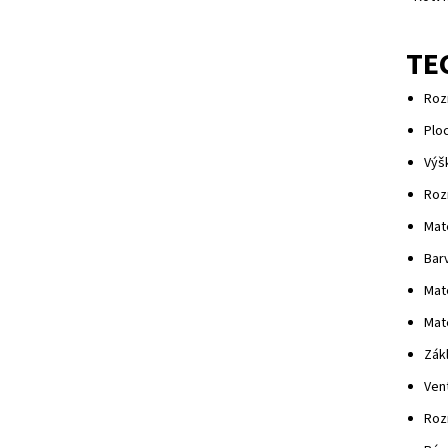
TE
Rozm
Plo
Výš
Rozm
Mate
Barv
Mat
Mat
Zák
Vent
Roz