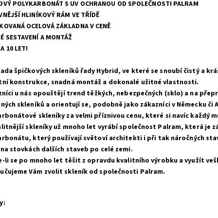
OVÝ POLYKARBONÁT S UV OCHRANOU OD SPOLEČNOSTI PALRAM
VNĚJŠÍ HLINÍKOVÝ RÁM VE TŘÍDĚ
KOVANÁ OCELOVÁ ZÁKLADNA V CENĚ
É SESTAVENÍ A MONTÁŽ
A 10 LET!
ada špičkových skleníků řady Hybrid, ve které se snoubí čistý a krá
tní konstrukce, snadná montáž a dokonalé užitné vlastnosti.
zníci u nás opouštějí trend těžkých, nebezpečných (sklo) a na přep
ných skleníků a orientují se, podobně jako zákazníci v Německu či A
rbonátové skleníky za velmi příznivou cenu, které si navíc každý 
litnější skleníky už mnoho let vyrábí společnost Palram, která je 
rbonátu, který používají světoví architekti i při tak náročných st
 na stovkách dalších staveb po celé zemi.
-li se po mnoho let těšit z opravdu kvalitního výrobku a využít ve
učujeme Vám zvolit skleník od společnosti Palram.
y: