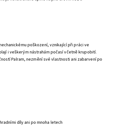
echanickému poškození, vznikající při práci ve
dolají i veškerým nástrahám počasí včetně krupobití.
ností Palram, nezmění své vlastnosti ani zabarvení po
hradními díly ani po mnoha letech