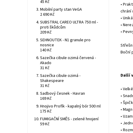
45 Kč
• Prak
Mobilní party stan VeGA
chrání
2 690 Kč
• Unik
SUBSTRAL CAREO ULTRA 750 ml -
• Nerez
proti škůdcům
• Pevn
209 Kč
SEHNOUTEK - N1 granule pro
nosnice
Střešn
140 Kč
Boční 
Sazečka cibule ozimá červená -
Akado
31 Kč
Další 
Sazečka cibule ozimá -
Shakespeare
31 Kč
• Velk
Sadbový česnek - Havran
• Snad
169 Kč
• Špič
Hnojivo Profík - kapalný bór 500 ml
• Magn
175 Kč
• Uzam
FUMIGAČNÍ SMĚS - zelené hnojení
• Jedn
59 Kč
• Rozm