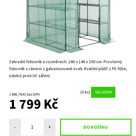
Zahradní foliovník o rozměrech: 140 x 140 x 200 cm. Prostorný
foliovník s rámem z galvanizované oceli. Kvalitní plášť z PE fólie,
odolný proti UV záření.
(3 ks)
SKLADEM
1 486,78 Kč bez DPH
1 799 Kč
-
+