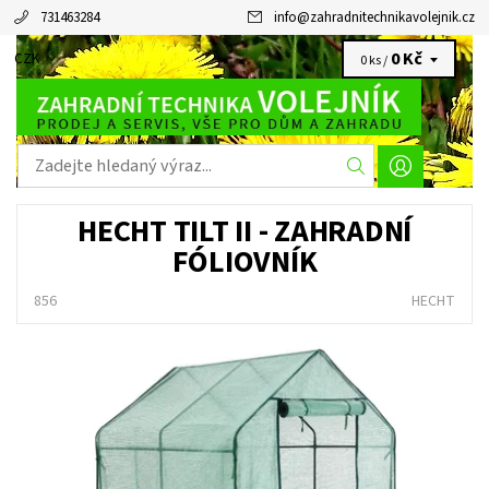
731463284
info
@
zahradnitechnikavolejnik.cz
0 Kč
CZK
0 ks /
HECHT TILT II - ZAHRADNÍ
FÓLIOVNÍK
856
HECHT