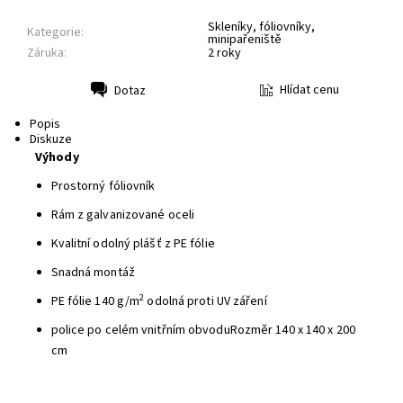
Skleníky, fóliovníky,
Kategorie:
minipařeniště
Záruka:
2 roky
Hlídat cenu
Dotaz
Tisk
Popis
Diskuze
Výhody
Prostorný fóliovník
Rám z galvanizované oceli
Kvalitní odolný plášť z PE fólie
Snadná montáž
2
PE fólie 140 g/m
odolná proti UV záření
police po celém vnitřním obvoduRozměr 140 x 140 x 200
cm