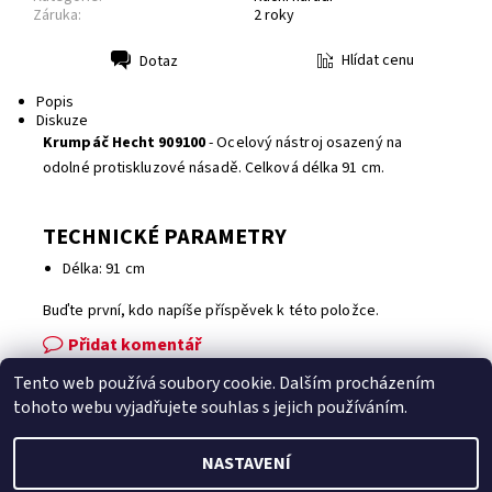
Záruka:
2 roky
Hlídat cenu
Dotaz
Tisk
Popis
Diskuze
Krumpáč Hecht 909100
- Ocelový nástroj osazený na
odolné protiskluzové násadě. Celková délka 91 cm.
TECHNICKÉ PARAMETRY
Délka: 91 cm
Buďte první, kdo napíše příspěvek k této položce.
Přidat komentář
Tento web používá soubory cookie. Dalším procházením
Facebook
|
Heureka.cz
|
Zboží.cz
tohoto webu vyjadřujete souhlas s jejich používáním.
NASTAVENÍ