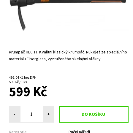
Krumpáč HECHT. Kvalitní klasický krumpáč. Rukojeť ze speciálního
materiálu Fiberglass, vyztuženého skelnými vlákny.
NA OBJEDNÁNÍ, SKLADEM
495,04 Kč bez DPH
DO 3 DNŮ
599 Kč / 1 ks
599 Kč
-
+
Kategorie:
Ruční nářadí