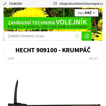
731463284
info
@
zahradnitechnikavolejnik.cz
0 Kč
CZK
0 ks /
HECHT 909100 - KRUMPÁČ
2500
HECHT