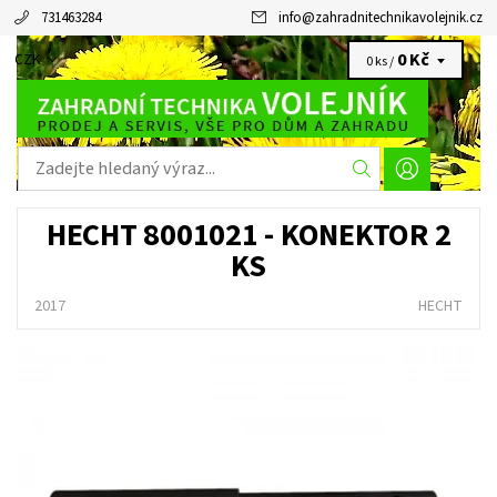
731463284
info
@
zahradnitechnikavolejnik.cz
0 Kč
CZK
0 ks /
HECHT 8001021 - KONEKTOR 2
KS
2017
HECHT