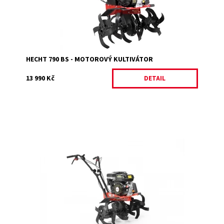
Značka:
HECHT
Záruka:
2 roky
HECHT 790 BS - MOTOROVÝ KULTIVÁTOR
13 990 Kč
DETAIL
Výkonný kultivátor s 4 taktním motorem Hecht OHV o
výkonu 6,5 HP o objemu 196 cm3. Volitelný pracovní
záběr 32/50/84 cm.
Dostupnost:
Na objednání, skladem do 5 dnů
Kód:
2206
Značka:
HECHT
Záruka:
2 roky