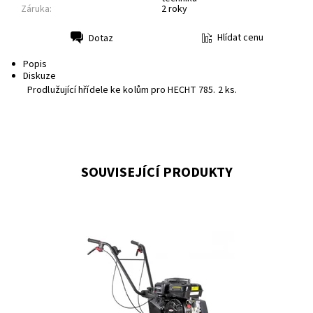
Záruka:
2 roky
Hlídat cenu
Dotaz
Tisk
Popis
Diskuze
Prodlužující hřídele ke kolům pro HECHT 785. 2 ks.
SOUVISEJÍCÍ PRODUKTY
Motorový kultivátor s motorem Briggs & Stratton CR950
o obsahu 208 cm3. Výkon 6,5 HP. Hmotnost 55 kg. Záběr
32/50/84 cm. 2/4/6 kultivačních nožů s...
Dostupnost:
Momentálně nedostupné
Kód:
2029