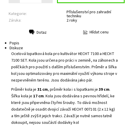
Příslušenství pro zahradní
Kategorie:
techniku
Záruka:
2 roky
Hlídat cenu
Dotaz
Tisk
Popis
Diskuze
Ocelová lopatková kola pro kultivátor HECHT 7100 a HECHT
7100 SET. Kola jsou určena pro práci v zemině, na záhonech a
políčkách pro použití s dalším příslušenstvím. Průměr a šířka
kol jsou optimalizovány pro maximální využití výkonu stroje v
nezpevněném terénu. Jsou dodávána jako pár.
Průměr kola je
31 cm
, průměr kola i s lopatkami je
39 cm
.
Šířka kola je
17 cm
. Kola jsou dodávána s pevnou hřídelí, ke
které jsou připevněna čtyřmi šrouby. To dává možnost
dodatečně je osadit dvojicí závaží HECHT 007101 (2 x 12 kg)
a tím ještě zvýšit jejich trakci. Závaží je nutné samostatně
dokoupit, nejsou součástí dodávky kol