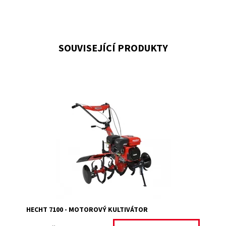
SOUVISEJÍCÍ PRODUKTY
Motorový kultivátor s obsahem motoru 208 cm3 a
výkonem 7 HP. Záběr 81/104 cm. Hmotnost 72 kg.
Dostupnost:
Momentálně nedostupné
Kód:
2035
Značka:
HECHT
Záruka:
2 roky
HECHT 7100 - MOTOROVÝ KULTIVÁTOR