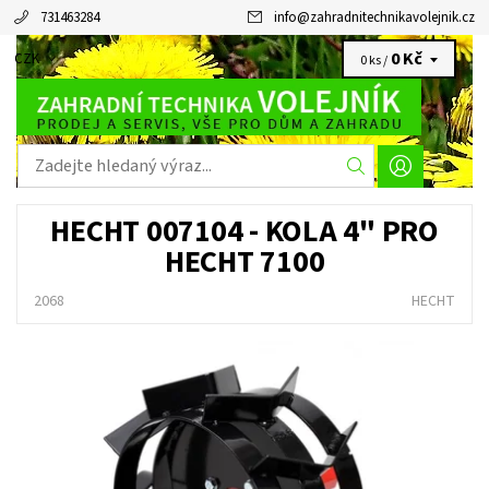
731463284
info
@
zahradnitechnikavolejnik.cz
0 Kč
CZK
0 ks /
HECHT 007104 - KOLA 4" PRO
HECHT 7100
2068
HECHT