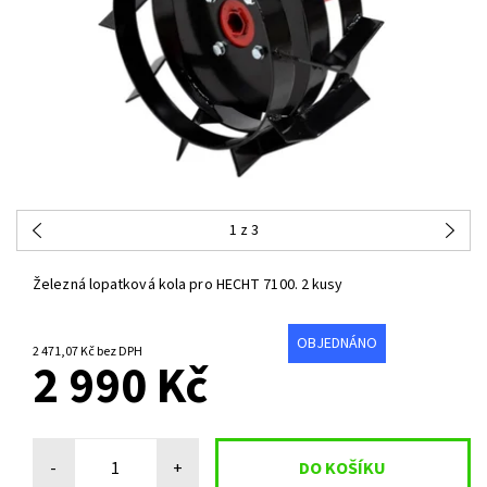
1
z 3
Železná lopatková kola pro HECHT 7100. 2 kusy
OBJEDNÁNO
2 471,07 Kč bez DPH
2 990 Kč
-
+