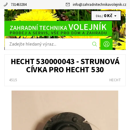
731463284
info
@
zahradnitechnikavolejnik.cz
0 Kč
CZK
0 ks /
HECHT 530000043 - STRUNOVÁ
CÍVKA PRO HECHT 530
4515
HECHT