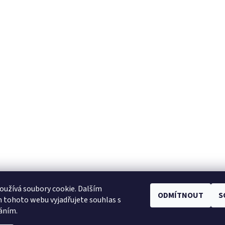
užívá soubory cookie. Dalším
ODMÍTNOUT
S
Facebook
|
Heureka.cz
|
Zboží.cz
 tohoto webu vyjadřujete souhlas s
váním.