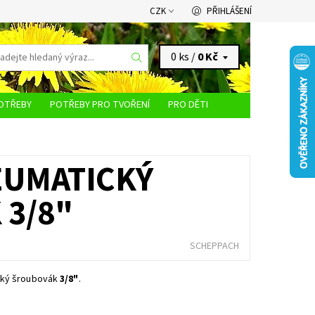
CZK
PŘIHLÁŠENÍ
0 ks /
0 Kč
OTŘEBY
POTŘEBY PRO TVOŘENÍ
PRO DĚTI
KONTAKTY
EUMATICKÝ
3/8"
SCHEPPACH
ký šroubovák
3/8"
.