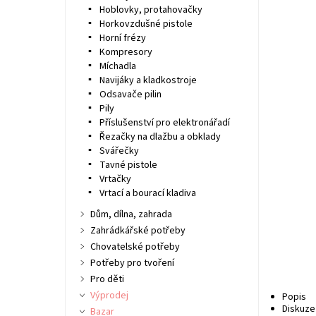
Hoblovky, protahovačky
Horkovzdušné pistole
Horní frézy
Kompresory
Míchadla
Navijáky a kladkostroje
Odsavače pilin
Pily
Příslušenství pro elektronářadí
Řezačky na dlažbu a obklady
Svářečky
Tavné pistole
Vrtačky
Vrtací a bourací kladiva
Dům, dílna, zahrada
Zahrádkářské potřeby
Chovatelské potřeby
Potřeby pro tvoření
Pro děti
Výprodej
Popis
Diskuze
Bazar