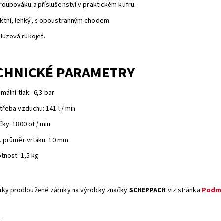
roubováku a příslušenství v praktickém kufru.
tní, lehký, s oboustranným chodem.
kluzová rukojeť.
CHNICKÉ PARAMETRY
mální tlak: 6,3 bar
třeba vzduchu: 141 l / min
ky: 1800 ot / min
. průměr vrtáku: 10 mm
tnost: 1,5 kg
ky prodloužené záruky na výrobky značky
SCHEPPACH
viz stránka
Podmí