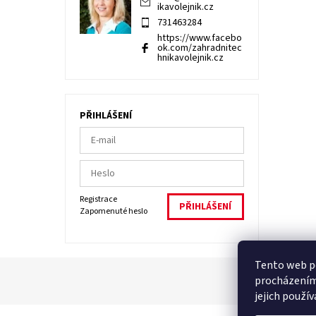
ikavolejnik.cz
731463284
https://www.facebo
ok.com/zahradnitec
hnikavolejnik.cz
PŘIHLÁŠENÍ
Registrace
Zapomenuté heslo
Tento web po
procházením
jejich použí