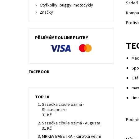
Sada š
Čtyřkolky, buggy, motocykly
Značky
Kompak
Protis
PŘIJÍMÁME ONLINE PLATBY
TE
Maxi
Spo
FACEBOOK
Otáč
max
TOP 10
Hmo
Sazečka cibule ozimá -
Shakespeare
31 Kč
Podmín
Sazečka cibule ozimá - Augusta
31 Kč
MRKEV BABETKA - karotka velmi