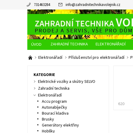
731463284
info
@
zahradnitechnikavolejnik.cz
ZAHRADNÍ TECHNIKA
ELEKTRONÁŘADÍ
O NÁS
JAK NAKUPOVAT
DOPRAVA A PLATBA
Elektronářadí
Příslušenství pro elektronářadí
P
KATEGORIE
Elektrické vozíky a skútry SELVO
Zahradní technika
Elektronářadí
Accu program
620
Autonabíječky
Bourací kladiva
Brusky
Generátory elektřiny
Hoblíky