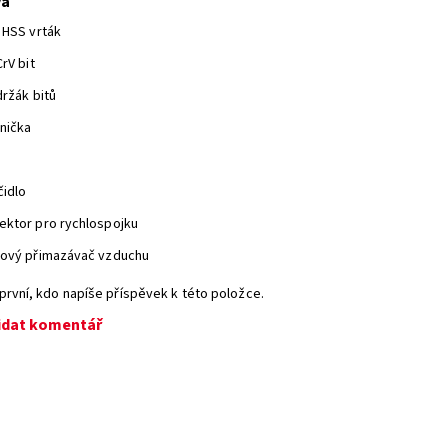
va
 HSS vrták
CrV bit
držák bitů
nička
čidlo
ektor pro rychlospojku
jový přimazávač vzduchu
první, kdo napíše příspěvek k této položce.
idat komentář