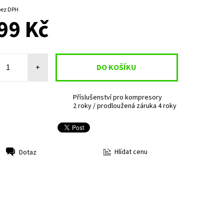
NA OBJEDNÁNÍ, SKLADEM
DO 3 DNŮ
073,55 Kč bez DPH
99 Kč
+
Příslušenství pro kompresory
2 roky / prodloužená záruka 4 roky
Hlídat cenu
Dotaz