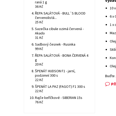
Výba
raná 1 g
36 Kč
10 x
ŘEPA SALÁTOVÁ - BULL´S BLOOD
6 x 
červenolistá...
25 Kč
1 x 
Sazečka cibule ozimá červená -
Maz
Akado
31 Kč
Olej
Sadbový česnek - Rusinka
99 Kč
Sklí
ŘEPA SALÁTOVÁ - BONA ČERVENÁ 4
Kon
g
20 Kč
Ole
ŠPENÁT HUDSON F1 - jarní,
podzimní 300 s
Buďte 
22 Kč
Př
ŠPENÁT LA PAZ (FAGOT) F1 300 s
22 Kč
Rajče keříčkové - SIBERIAN 15s
76 Kč