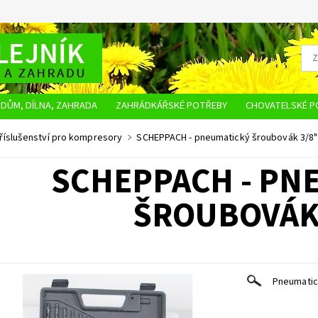
DŮM, DÍLNA, ZAHRADA
ZAHRÁDKÁŘSKÉ POTŘEBY
CHOVATELSKÉ P
OBCHODNÍ PODMÍNKY
OCHRANA OSOBNÍCH ÚDAJŮ
NAPIŠTE NÁM
říslušenství pro kompresory
SCHEPPACH - pneumatický šroubovák 3/8"
SCHEPPACH - PN
ŠROUBOVÁK 
Pneumatic