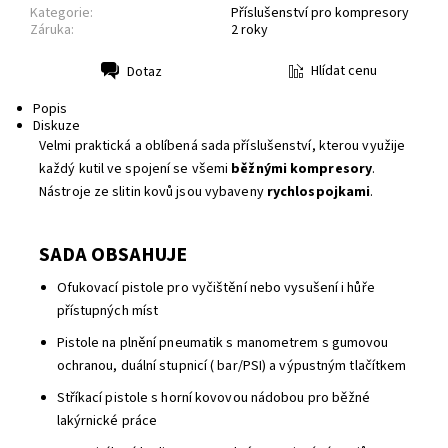
Kategorie:
Příslušenství pro kompresory
Záruka:
2 roky
Hlídat cenu
Dotaz
Tisk
Popis
Diskuze
Velmi praktická a oblíbená sada příslušenství, kterou využije
každý kutil ve spojení se všemi
běžnými kompresory
.
Nástroje ze slitin kovů jsou vybaveny
rychlospojkami
.
SADA OBSAHUJE
Ofukovací pistole pro vyčištění nebo vysušení i hůře
přístupných míst
Pistole na plnění pneumatik s manometrem s gumovou
ochranou, duální stupnicí ( bar/PSI) a výpustným tlačítkem
Stříkací pistole s horní kovovou nádobou pro běžné
lakýrnické práce