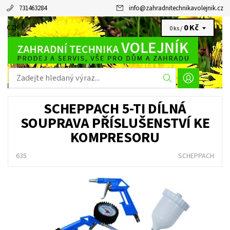
731463284
info
@
zahradnitechnikavolejnik.cz
0 Kč
CZK
0 ks /
SCHEPPACH 5-TI DÍLNÁ
SOUPRAVA PŘÍSLUŠENSTVÍ KE
KOMPRESORU
635
SCHEPPACH