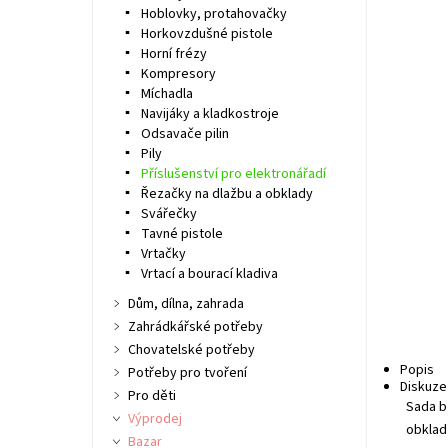
Hoblovky, protahovačky
Horkovzdušné pistole
Horní frézy
Kompresory
Míchadla
Navijáky a kladkostroje
Odsavače pilin
Pily
Příslušenství pro elektronářadí
Řezačky na dlažbu a obklady
Svářečky
Tavné pistole
Vrtačky
Vrtací a bourací kladiva
Dům, dílna, zahrada
Zahrádkářské potřeby
Chovatelské potřeby
Popis
Potřeby pro tvoření
Diskuze
Pro děti
Sada b
Výprodej
obklad
Bazar