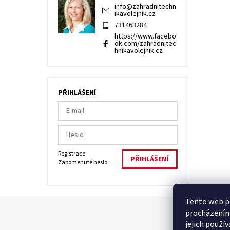
info
@
zahradnitechn
ikavolejnik.cz
731463284
https://www.facebo
ok.com/zahradnitec
hnikavolejnik.cz
PŘIHLÁŠENÍ
Registrace
Zapomenuté heslo
Tento web po
procházením
jejich použí