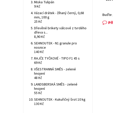
Miska Tulipán
9 Kč
Vázací drátek - žíhaný černý, 0,68
Buďte 
mm, 100 g
25 Kč
Př
Dřevěné brikety válcové z tvrdého
dřeva s...
8,90 Kč
SEHNOUTEK - N1 granule pro
nosnice
140 Kč
RAJČE TYČKOVÉ - TIPO F1 45 s
69 Kč
VŠESTRANNÁ SMĚS - zelené
hnojení
48 Kč
LANDSBERSKÁ SMĚS - zelené
hnojení
55 Kč
SEHNOUTEK - Kukuřičný šrot 10 kg
130 Kč