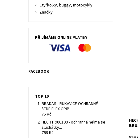
Čtyřkolky, buggy, motocykly
Značky
PŘIJÍMÁME ONLINE PLATBY
Výko
FACEBOOK
vám 
úkol
přiz
Dost
TOP 10
Kód:
BRADAS - RUKAVICE OCHRANNÉ
Znač
šEDÉ FLEX GRIP...
Záru
75 Kč
HECH
HECHT 900100 - ochranná helma se
BRU
sluchátky...
799 Kč
899 