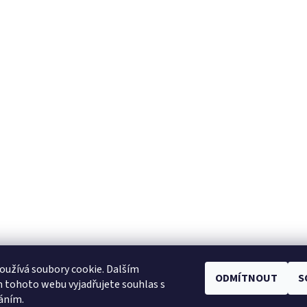
užívá soubory cookie. Dalším
ODMÍTNOUT
S
Facebook
|
Heureka.cz
|
Zboží.cz
 tohoto webu vyjadřujete souhlas s
váním.