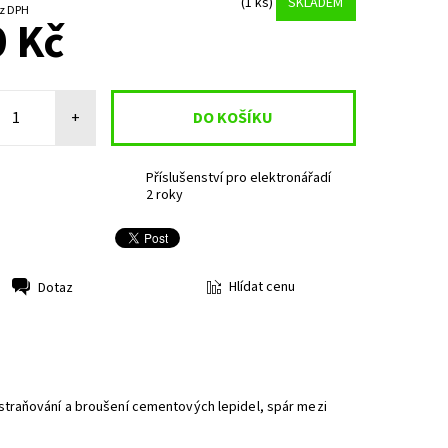
(1 ks)
SKLADEM
1 Kč bez DPH
 Kč
+
Příslušenství pro elektronářadí
2 roky
Hlídat cenu
Dotaz
straňování a broušení cementových lepidel, spár mezi