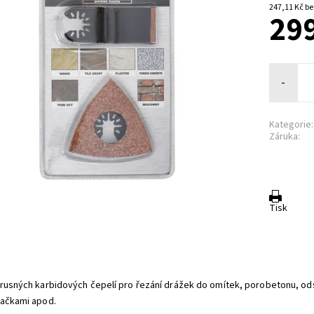
247,1
299
-
Kategorie:
Záruka:
Tisk
rusných karbidových čepelí pro řezání drážek do omítek, porobetonu, od
ačkami apod.