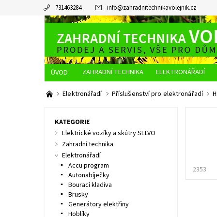
731463284
info
@
zahradnitechnikavolejnik.cz
ZAHRADNÍ TECHNIKA
ELEKTRONÁŘADÍ
O NÁS
JAK NAKUPOVAT
DOPRAVA A PLATBA
Elektronářadí
Příslušenství pro elektronářadí
H
KATEGORIE
Elektrické vozíky a skútry SELVO
Zahradní technika
Elektronářadí
Accu program
2353
Autonabíječky
Bourací kladiva
Brusky
Generátory elektřiny
Hoblíky