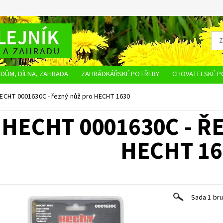
DŮM, DÍLNA, ZAHRADA
ZAHRÁDKÁŘSKÉ POTŘEBY
CHOVATELSKÉ P
OBCHODNÍ PODMÍNKY
OCHRANA OSOBNÍCH ÚDAJŮ
NAPIŠTE NÁM
ECHT 0001630C - řezný nůž pro HECHT 1630
HECHT 0001630C - Ř
HECHT 16
Sada 1 bru