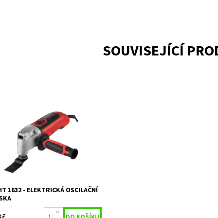
SOUVISEJÍCÍ PR
nný a univerzální nástroj, který
usnadní různé brusné a řezací
y. Díky nastavení rychlosti můžete
působit výkon brusky konkrétním...
upnost:
Skladem 1
5397
ka:
HECHT
ka:
2 roky
T 1632 - ELEKTRICKÁ OSCILAČNÍ
SKA
Kč