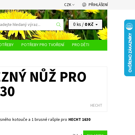
CZK
PŘIHLÁŠENÍ
0 ks /
0 Kč
OTŘEBY
POTŘEBY PRO TVOŘENÍ
PRO DĚTI
KONTAKTY
EZNÝ NŮŽ PRO
30
HECHT
sného kotouče a 1 brusné rašple pro
HECHT 1630