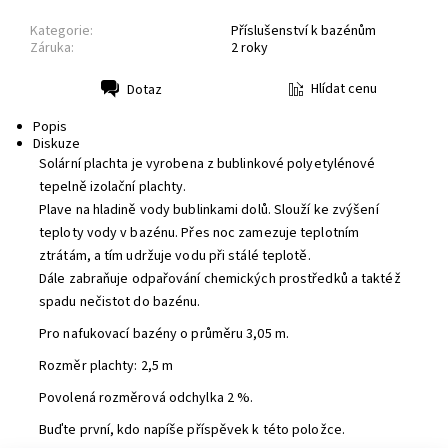
Kategorie:
Příslušenství k bazénům
Záruka:
2 roky
Hlídat cenu
Dotaz
Tisk
Popis
Diskuze
Solární plachta je vyrobena z bublinkové polyetylénové
tepelně izolační plachty.
Plave na hladině vody bublinkami dolů. Slouží ke zvýšení
teploty vody v bazénu. Přes noc zamezuje teplotním
ztrátám, a tím udržuje vodu při stálé teplotě.
Dále zabraňuje odpařování chemických prostředků a taktéž
spadu nečistot do bazénu.
Pro nafukovací bazény o průměru 3,05 m.
Rozměr plachty: 2,5 m
Povolená rozměrová odchylka 2 %.
Buďte první, kdo napíše příspěvek k této položce.