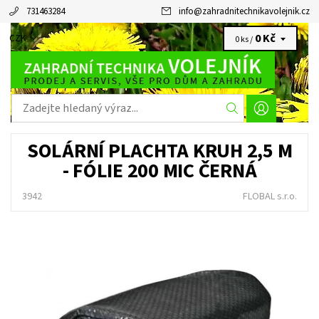
731463284
info
@
zahradnitechnikavolejnik.cz
0 Kč
CZK
0 ks /
SOLÁRNÍ PLACHTA KRUH 2,5 M
- FÓLIE 200 MIC ČERNÁ
3942
FLOBAL s.r.o.