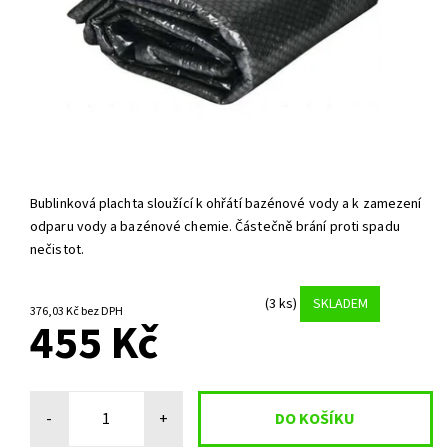
Bublinková plachta sloužící k ohřátí bazénové vody a k zamezení
odparu vody a bazénové chemie. Částečně brání proti spadu
nečistot.
(3 ks)
SKLADEM
376,03 Kč bez DPH
455 Kč
-
+