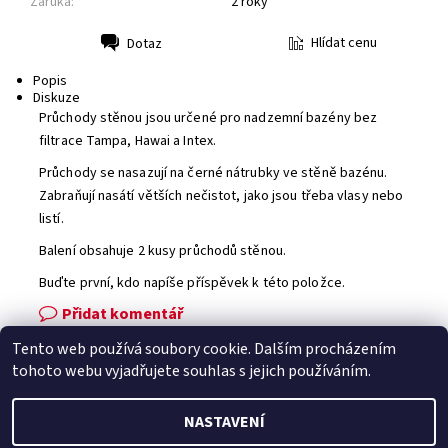
Záruka:
2 roky
Hlídat cenu
Dotaz
Tisk
Popis
Diskuze
Průchody stěnou jsou určené pro nadzemní bazény bez
filtrace Tampa, Hawai a Intex.
Průchody se nasazují na černé nátrubky ve stěně bazénu.
Zabraňují nasátí větších nečistot, jako jsou třeba vlasy nebo
listí.
Balení obsahuje 2 kusy průchodů stěnou.
Buďte první, kdo napíše příspěvek k této položce.
Přidat komentář
Tento web používá soubory cookie. Dalším procházením
Facebook
|
Heureka.cz
|
Zboží.cz
tohoto webu vyjadřujete souhlas s jejich používáním.
NASTAVENÍ