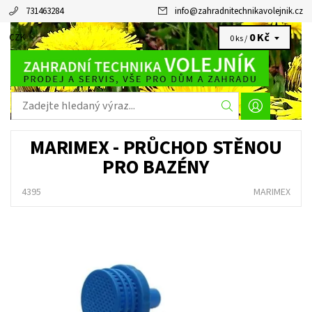
731463284
info
@
zahradnitechnikavolejnik.cz
0 Kč
CZK
0 ks /
MARIMEX - PRŮCHOD STĚNOU
PRO BAZÉNY
4395
MARIMEX