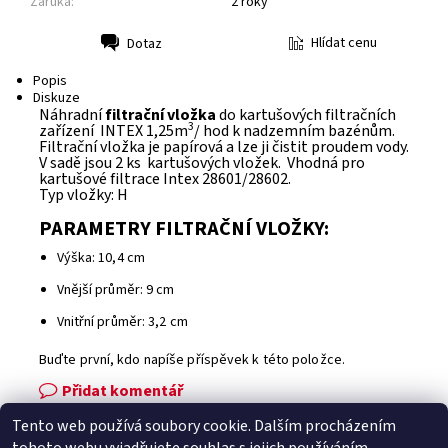
Záruka:
2 roky
Hlídat cenu
Dotaz
Tisk
Popis
Diskuze
Náhradní
filtrační vložka
do kartušových filtračních
3
zařízení INTEX 1,25m
/ hod k nadzemním bazénům.
Filtrační vložka je papírová a lze ji čistit proudem vody.
V sadě jsou 2 ks kartušových vložek. Vhodná pro
kartušové filtrace Intex 28601/28602.
Typ vložky: H
PARAMETRY FILTRAČNÍ VLOŽKY:
Výška: 10,4 cm
Vnější průměr: 9 cm
Vnitřní průměr: 3,2 cm
Buďte první, kdo napíše příspěvek k této položce.
Přidat komentář
Tento web používá soubory cookie. Dalším procházením
Facebook
|
Heureka.cz
|
Zboží.cz