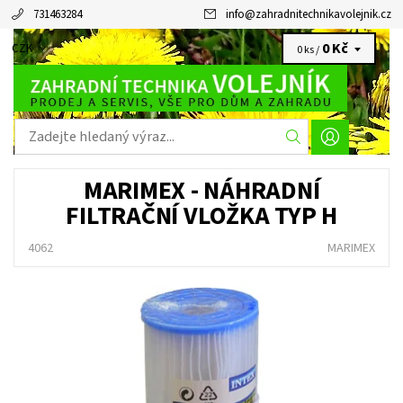
731463284
info
@
zahradnitechnikavolejnik.cz
0 Kč
CZK
0 ks /
MARIMEX - NÁHRADNÍ
FILTRAČNÍ VLOŽKA TYP H
4062
MARIMEX