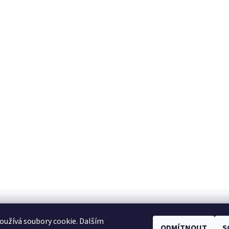
užívá soubory cookie. Dalším
ODMÍTNOUT
S