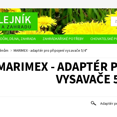
DŮM, DÍLNA, ZAHRADA
ZAHRÁDKÁŘSKÉ POTŘEBY
CHOVATELSKÉ P
OBCHODNÍ PODMÍNKY
OCHRANA OSOBNÍCH ÚDAJŮ
NAPIŠTE NÁM
zénům
MARIMEX - adaptér pro připojení vysavače 5/4"
MARIMEX - ADAPTÉR 
VYSAVAČE 
Adaptér p