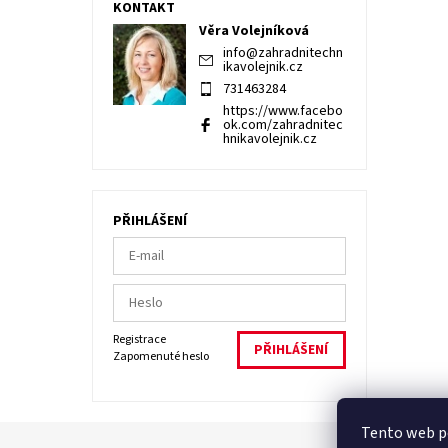
KONTAKT
Věra Volejníková
info
@
zahradnitechn
ikavolejnik.cz
731463284
https://www.facebo
ok.com/zahradnitec
hnikavolejnik.cz
PŘIHLÁŠENÍ
Registrace
Zapomenuté heslo
Tento web po