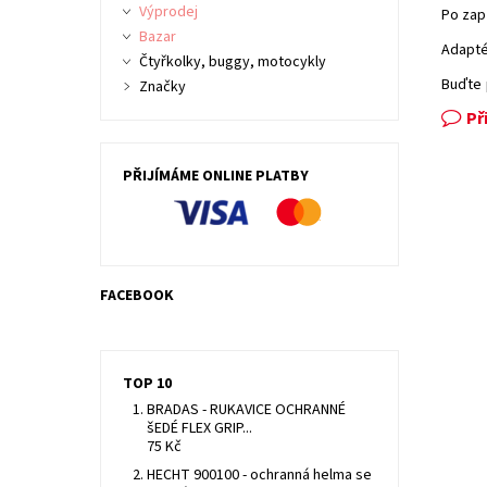
Výprodej
Po zap
Bazar
Adapté
Čtyřkolky, buggy, motocykly
Buďte 
Značky
Př
PŘIJÍMÁME ONLINE PLATBY
FACEBOOK
TOP 10
BRADAS - RUKAVICE OCHRANNÉ
šEDÉ FLEX GRIP...
75 Kč
HECHT 900100 - ochranná helma se