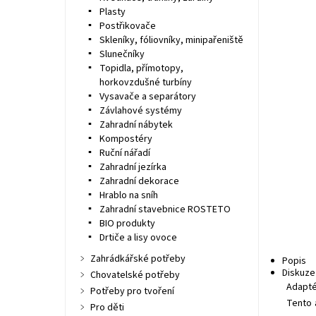
Plasty
Postřikovače
Skleníky, fóliovníky, minipařeniště
Slunečníky
Topidla, přímotopy,
horkovzdušné turbíny
Vysavače a separátory
Závlahové systémy
Zahradní nábytek
Kompostéry
Ruční nářadí
Zahradní jezírka
Zahradní dekorace
Hrablo na sníh
Zahradní stavebnice ROSTETO
BIO produkty
Drtiče a lisy ovoce
Zahrádkářské potřeby
Popis
Diskuze
Chovatelské potřeby
Adapté
Potřeby pro tvoření
Tento 
Pro děti