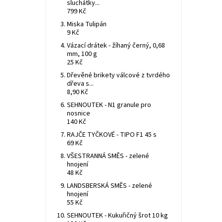
sluchátky...
799 Kč
Miska Tulipán
9 Kč
Vázací drátek - žíhaný černý, 0,68
mm, 100 g
25 Kč
Dřevěné brikety válcové z tvrdého
dřeva s...
8,90 Kč
SEHNOUTEK - N1 granule pro
nosnice
140 Kč
RAJČE TYČKOVÉ - TIPO F1 45 s
69 Kč
VŠESTRANNÁ SMĚS - zelené
hnojení
48 Kč
LANDSBERSKÁ SMĚS - zelené
hnojení
55 Kč
SEHNOUTEK - Kukuřičný šrot 10 kg