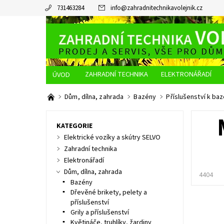
731463284
info
@
zahradnitechnikavolejnik.cz
ZAHRADNÍ TECHNIKA
ELEKTRONÁŘADÍ
O NÁS
JAK NAKUPOVAT
DOPRAVA A PLATBA
Dům, dílna, zahrada
Bazény
Příslušenství k ba
KATEGORIE
Elektrické vozíky a skútry SELVO
Zahradní technika
Elektronářadí
Dům, dílna, zahrada
4404
Bazény
Dřevěné brikety, pelety a
příslušenství
Grily a příslušenství
Květináče, truhlíky, žardiny