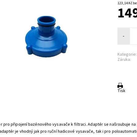
123,1
149
-
Kategorie:
Záruka:
Tisk
r pro připojení bazénového vysavače k filtraci. Adaptér se našroubuje na p
adaptér je vhodný jak pro ruční hadicové vysavače, tak i pro poloautomat