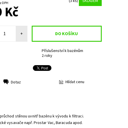
(3 ks)
SKLADEM
4 Kč bez DPH
 Kč
+
Příslušenství k bazénům
2 roky
Hlídat cenu
Dotaz
růchod stěnou uvnitř bazénu k vývodu k filtraci.
ické vysavače např. Prostar Vac, Baracuda apod.