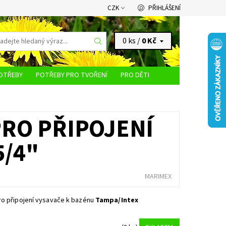
CZK
PŘIHLÁŠENÍ
0 ks /
0 Kč
OTŘEBY
POTŘEBY PRO TVOŘENÍ
PRO DĚTI
KONTAKTY
PRO PŘIPOJENÍ
5/4"
MARIMEX
ro připojení vysavače k bazénu
Tampa/Intex