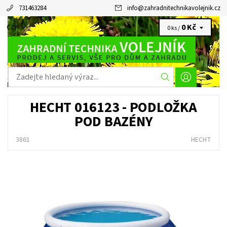
731463284
info
@
zahradnitechnikavolejnik.cz
0 Kč
CZK
0 ks /
HECHT 016123 - PODLOŽKA
POD BAZÉNY
3861
HECHT