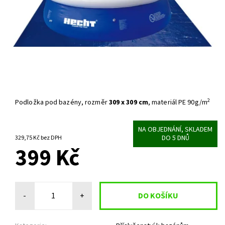
2
Podložka pod bazény, rozměr
309 x 309 cm
, materiál PE 90g/m
NA OBJEDNÁNÍ, SKLADEM
DO 5 DNŮ
329,75 Kč bez DPH
399 Kč
-
+