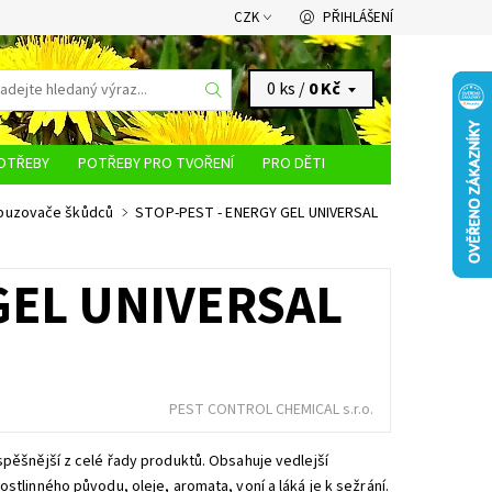
CZK
PŘIHLÁŠENÍ
0 ks /
0 Kč
OTŘEBY
POTŘEBY PRO TVOŘENÍ
PRO DĚTI
KONTAKTY
dpuzovače škůdců
STOP-PEST - ENERGY GEL UNIVERSAL
GEL UNIVERSAL
PEST CONTROL CHEMICAL s.r.o.
spěšnější z celé řady produktů. Obsahuje vedlejší
ostlinného původu, oleje, aromata, voní a láká je k sežrání.