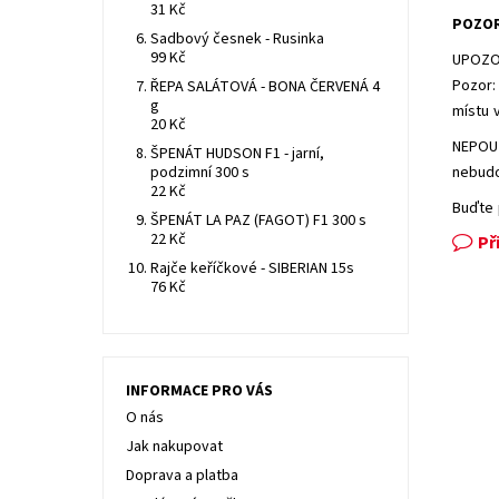
31 Kč
POZO
Sadbový česnek - Rusinka
99 Kč
UPOZOR
Pozor:
ŘEPA SALÁTOVÁ - BONA ČERVENÁ 4
g
místu 
20 Kč
NEPOUŽ
ŠPENÁT HUDSON F1 - jarní,
podzimní 300 s
nebudo
22 Kč
Buďte 
ŠPENÁT LA PAZ (FAGOT) F1 300 s
22 Kč
Př
Rajče keříčkové - SIBERIAN 15s
76 Kč
INFORMACE PRO VÁS
O nás
Jak nakupovat
Doprava a platba