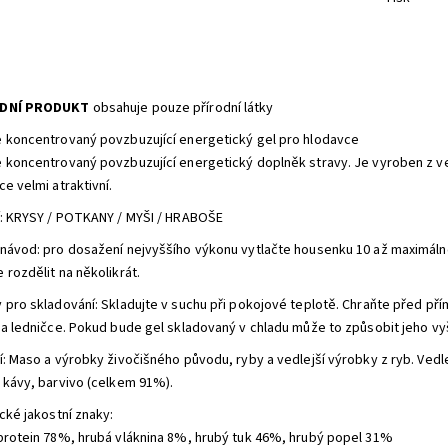
DNÍ PRODUKT
obsahuje pouze přírodní látky
 koncentrovaný povzbuzující energetický gel pro hlodavce
 koncentrovaný povzbuzující energetický doplněk stravy. Je vyroben z vel
e velmi atraktivní.
í: KRYSY / POTKANY / MYŠI / HRABOŠE
návod: pro dosažení nejvyššího výkonu vytlačte housenku 10 až maximálně
 rozdělit na několikrát.
 pro skladování: Skladujte v suchu při pokojové teplotě. Chraňte před př
 a ledničce. Pokud bude gel skladovaný v chladu může to způsobit jeho vyš
í: Maso a výrobky živočišného původu, ryby a vedlejší výrobky z ryb. Vedle
 kávy, barvivo (celkem 91%).
cké jakostní znaky:
protein 78%, hrubá vláknina 8%, hrubý tuk 46%, hrubý popel 31%