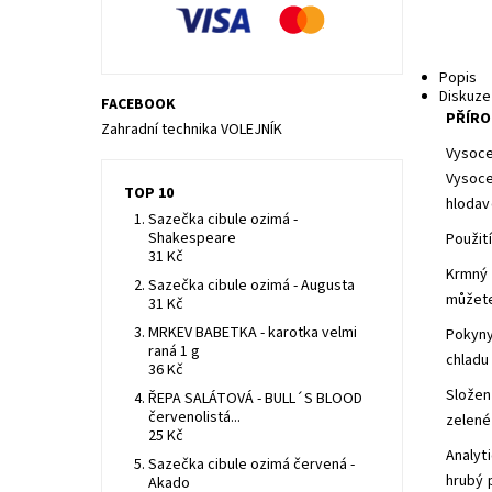
Popis
Diskuze
FACEBOOK
PŘÍRO
Zahradní technika VOLEJNÍK
Vysoce
Vysoce
TOP 10
hlodavc
Sazečka cibule ozimá -
Shakespeare
Použit
31 Kč
Krmný 
Sazečka cibule ozimá - Augusta
můžete
31 Kč
MRKEV BABETKA - karotka velmi
Pokyny
raná 1 g
chladu
36 Kč
Složen
ŘEPA SALÁTOVÁ - BULL´S BLOOD
červenolistá...
zelené
25 Kč
Analyti
Sazečka cibule ozimá červená -
hrubý 
Akado