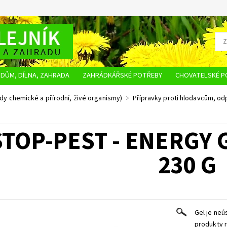
DŮM, DÍLNA, ZAHRADA
ZAHRÁDKÁŘSKÉ POTŘEBY
CHOVATELSKÉ P
OBCHODNÍ PODMÍNKY
OCHRANA OSOBNÍCH ÚDAJŮ
NAPIŠTE NÁM
idy chemické a přírodní, živé organismy)
Přípravky proti hlodavcům, o
STOP-PEST - ENERGY 
230 G
Gel je neú
produkty r