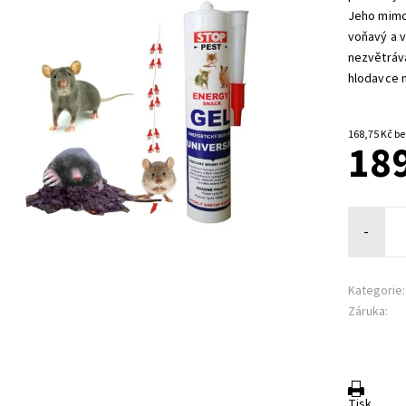
Jeho mimoř
voňavý a v
nezvětrává
hlodavce 
168,7
189
-
Kategorie:
Záruka:
Tisk