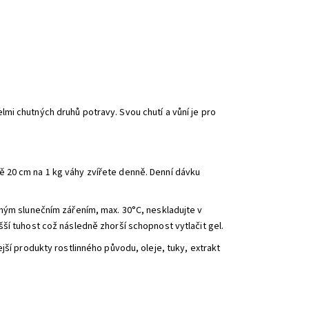
mi chutných druhů potravy. Svou chutí a vůní je pro
 20 cm na 1 kg váhy zvířete denně. Denní dávku
ímým slunečním zářením, max. 30°C, neskladujte v
ší tuhost což následně zhorší schopnost vytlačit gel.
jší produkty rostlinného původu, oleje, tuky, extrakt