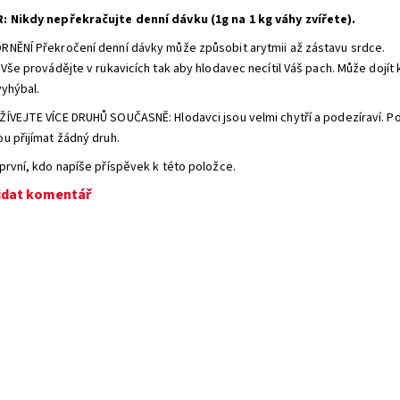
R:
Nikdy nepřekračujte denní dávku (1g na 1 kg váhy zvířete).
NĚNÍ Překročení denní dávky může způsobit arytmii až zástavu srdce.
 Vše provádějte v rukavicích tak aby hlodavec necítil Váš pach. Může doj
vyhýbal.
ÍVEJTE VÍCE DRUHŮ SOUČASNĚ: Hlodavci jsou velmi chytří a podezíraví. P
u přijímat žádný druh.
první, kdo napíše příspěvek k této položce.
idat komentář