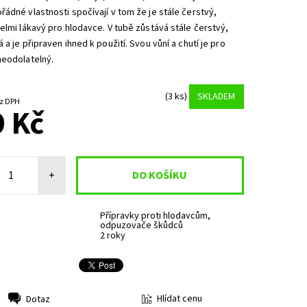
ádné vlastnosti spočívají v tom že je stále čerstvý,
elmi lákavý pro hlodavce. V tubě zůstává stále čerstvý,
 a je připraven ihned k použití. Svou vůní a chutí je pro
neodolatelný.
(3 ks)
SKLADEM
5 Kč bez DPH
 Kč
+
Přípravky proti hlodavcům,
odpuzovače škůdců
2 roky
Hlídat cenu
Dotaz