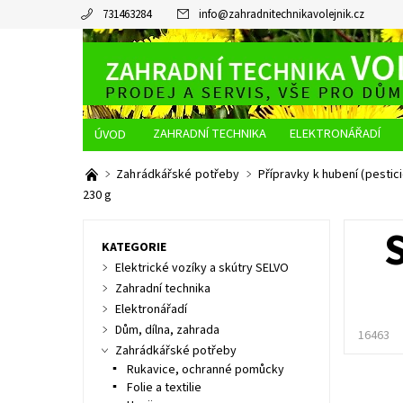
731463284
info
@
zahradnitechnikavolejnik.cz
ZAHRADNÍ TECHNIKA
ELEKTRONÁŘADÍ
O NÁS
JAK NAKUPOVAT
DOPRAVA A PLATBA
Zahrádkářské potřeby
Přípravky k hubení (pestic
230 g
KATEGORIE
Elektrické vozíky a skútry SELVO
Zahradní technika
Elektronářadí
Dům, dílna, zahrada
16463
Zahrádkářské potřeby
Rukavice, ochranné pomůcky
Folie a textilie