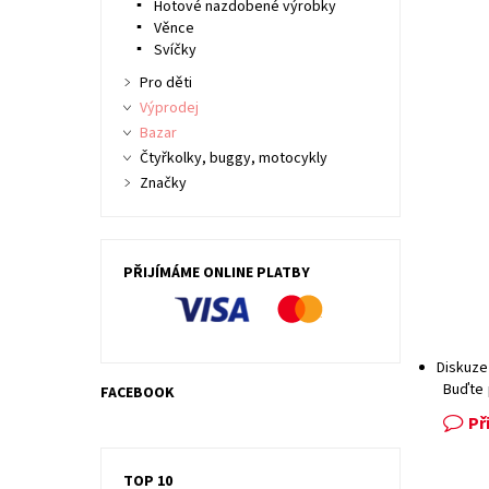
Hotové nazdobené výrobky
Věnce
Svíčky
Pro děti
Výprodej
Bazar
Čtyřkolky, buggy, motocykly
Značky
PŘIJÍMÁME ONLINE PLATBY
Diskuze
Buďte 
FACEBOOK
Př
TOP 10