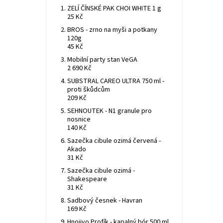
ZELÍ ČÍNSKÉ PAK CHOI WHITE 1 g
25 Kč
BROS - zrno na myši a potkany
120g
45 Kč
Mobilní party stan VeGA
2 690 Kč
SUBSTRAL CAREO ULTRA 750 ml -
proti škůdcům
209 Kč
SEHNOUTEK - N1 granule pro
nosnice
140 Kč
Sazečka cibule ozimá červená -
Akado
31 Kč
Sazečka cibule ozimá -
Shakespeare
31 Kč
Sadbový česnek - Havran
169 Kč
Hnojivo Profík - kapalný bór 500 ml