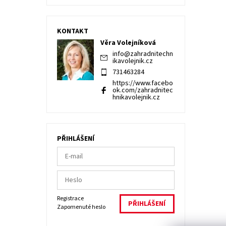
KONTAKT
Věra Volejníková
info
@
zahradnitechn
ikavolejnik.cz
731463284
https://www.facebo
ok.com/zahradnitec
hnikavolejnik.cz
PŘIHLÁŠENÍ
Registrace
Zapomenuté heslo