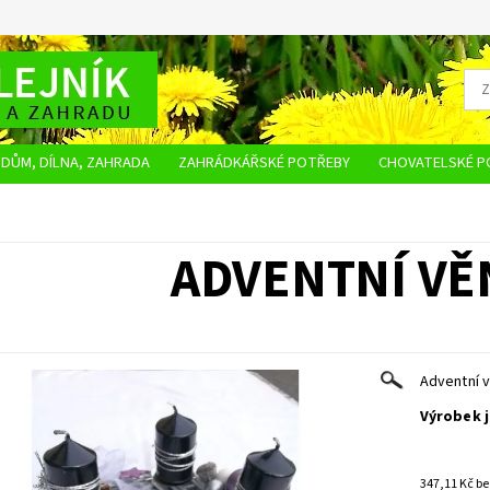
DŮM, DÍLNA, ZAHRADA
ZAHRÁDKÁŘSKÉ POTŘEBY
CHOVATELSKÉ P
OBCHODNÍ PODMÍNKY
OCHRANA OSOBNÍCH ÚDAJŮ
NAPIŠTE NÁM
ADVENTNÍ VĚN
Adventní 
Výrobek j
347,1