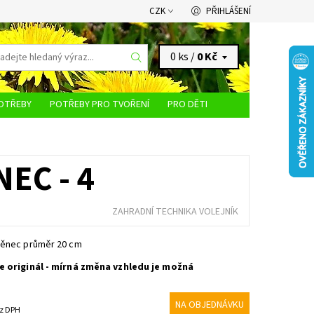
CZK
PŘIHLÁŠENÍ
0 ks /
0 Kč
OTŘEBY
POTŘEBY PRO TVOŘENÍ
PRO DĚTI
KONTAKTY
EC - 4
ZAHRADNÍ TECHNIKA VOLEJNÍK
věnec průměr 20 cm
e originál - mírná změna vzhledu je možná
NA OBJEDNÁVKU
1 Kč bez DPH