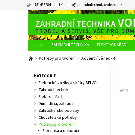
731463284
info
@
zahradnitechnikavolejnik.cz
ZAHRADNÍ TECHNIKA
ELEKTRONÁŘADÍ
O NÁS
JAK NAKUPOVAT
DOPRAVA A PLATBA
Potřeby pro tvoření
Adventní věnec - 4
KATEGORIE
Elektrické vozíky a skútry SELVO
Zahradní technika
6927
Elektronářadí
Dům, dílna, zahrada
Zahrádkářské potřeby
Chovatelské potřeby
Potřeby pro tvoření
Floristika a dekorace