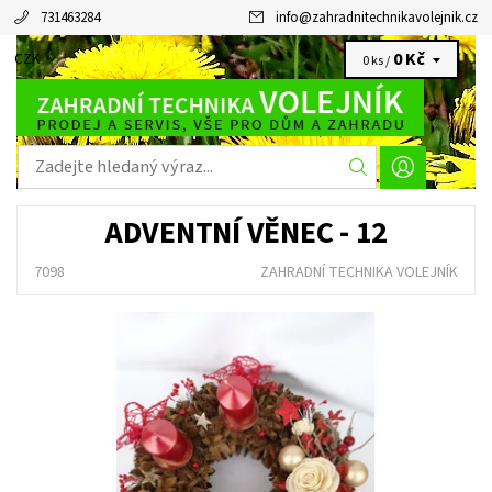
731463284
info
@
zahradnitechnikavolejnik.cz
0 Kč
CZK
0 ks /
ADVENTNÍ VĚNEC - 12
7098
ZAHRADNÍ TECHNIKA VOLEJNÍK