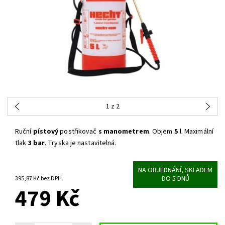
1
z 2
Ruční
pístový
postřikovač
s manometrem
. Objem
5 l
. Maximální
tlak
3 bar
. Tryska je nastavitelná.
NA OBJEDNÁNÍ, SKLADEM
DO 5 DNŮ
395,87 Kč bez DPH
479 Kč