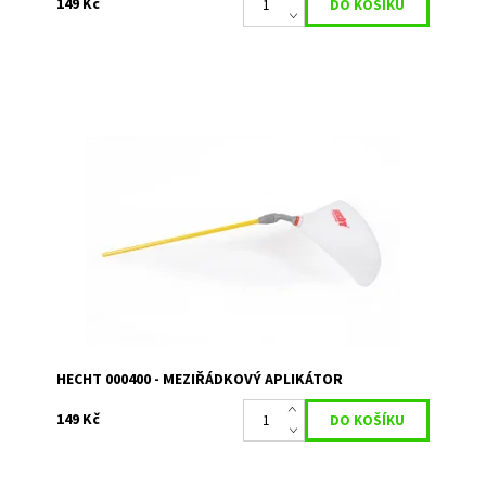
149 Kč
Meziřádkový aplikátor pro HECHT 405, 408 a 4500.
Dostupnost:
Skladem 1
Kód:
11118
Značka:
HECHT
Záruka:
2 roky
HECHT 000400 - MEZIŘÁDKOVÝ APLIKÁTOR
149 Kč