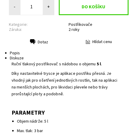
-
+
Kategorie:
Postřikovače
Záruka:
2 roky
Hlídat cenu
Dotaz
Tisk
Popis
Diskuze
Ruční tlakový postřikovač s nádobou o objemu
5 l
.
Díky nastavitelné trysce je aplikace postřiku přesná. Je
vhodný jak pro ošetření jednotlivých rostlin, tak na aplikaci
na menších plochách, pro likvidaci plevele nebo trávy
prorůstající ploty a podobně.
PARAMETRY
Objem nádrže: 5 l
Max. tlak: 3 bar