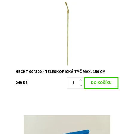
Teleskopická tyč max. 150 cm k Hecht 405, 408 a 4500.
Dostupnost:
Na objednání, skladem do 3 dnů
Kód:
11112
Značka:
HECHT
Záruka:
2 roky
HECHT 004500 - TELESKOPICKÁ TYČ MAX. 150 CM
249 Kč
K Hecht 405, 408, 4500
Dostupnost:
Momentálně nedostupné