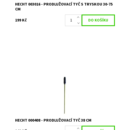
HECHT 003016 - PRODLUŽOVACÍ TYČ S TRYSKOU 30-75
CM
199 Kč
Prodlužovací tyč 38 cm k Hecht 405, 408, 4500. Lze spojit
více tyčí za sebou.
Dostupnost:
Skladem 3
Kód:
11109
Značka:
HECHT
Záruka:
2 roky
HECHT 000408 - PRODLUŽOVACÍ TYČ 38 CM