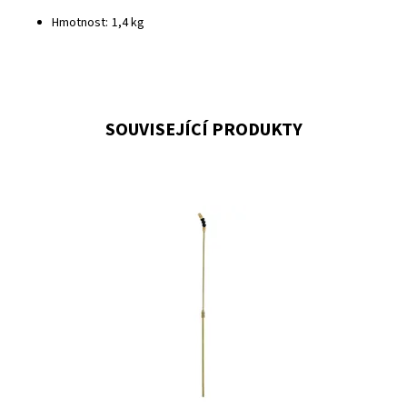
Hmotnost: 1,4 kg
SOUVISEJÍCÍ PRODUKTY
Teleskopická tyč 30 - 75 cm s ohebnou koncovkou pro
Hecht 405, 408, 4500 a 4016.
Dostupnost:
Skladem 2
Kód:
11097
Značka:
HECHT
Záruka:
2 roky