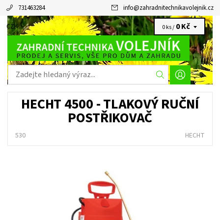
731463284
info
@
zahradnitechnikavolejnik.cz
0 Kč
CZK
0 ks /
HECHT 4500 - TLAKOVÝ RUČNÍ
POSTŘIKOVAČ
530
HECHT