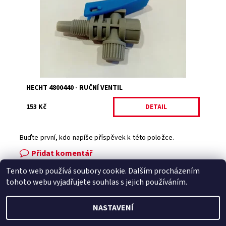
Kód:
80/647
Značka:
HECHT
Záruka:
2 roky
HECHT 4800440 - RUČNÍ VENTIL
153 Kč
DETAIL
Buďte první, kdo napíše příspěvek k této položce.
Přidat komentář
Tento web používá soubory cookie. Dalším procházením
Facebook
|
Heureka.cz
|
Zboží.cz
tohoto webu vyjadřujete souhlas s jejich používáním.
NASTAVENÍ
2026 © Zahradní technika VOLEJNÍK, všechna práva vyhrazena