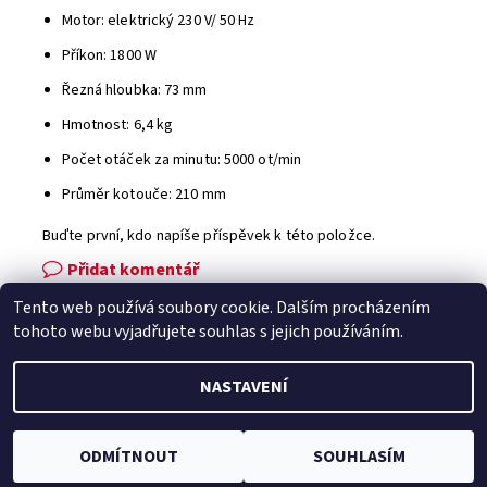
Motor: elektrický 230 V/ 50 Hz
Příkon: 1800 W
Řezná hloubka: 73 mm
Hmotnost: 6,4 kg
Počet otáček za minutu: 5000 ot/min
Průměr kotouče: 210 mm
Buďte první, kdo napíše příspěvek k této položce.
Přidat komentář
Tento web používá soubory cookie. Dalším procházením
Facebook
|
Heureka.cz
|
Zboží.cz
tohoto webu vyjadřujete souhlas s jejich používáním.
NASTAVENÍ
2026 © Zahradní technika VOLEJNÍK, všechna práva vyhrazena
Vytvořil Shoptet
ODMÍTNOUT
SOUHLASÍM