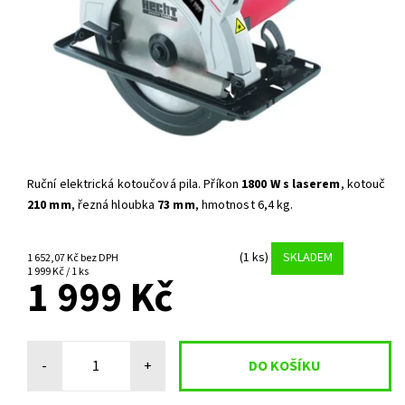
Ruční elektrická kotoučová pila. Příkon
1800 W
s laserem
, kotouč
210 mm
, řezná hloubka
73 mm
, hmotnost 6,4 kg.
(1 ks)
SKLADEM
1 652,07 Kč bez DPH
1 999 Kč / 1 ks
1 999 Kč
-
+