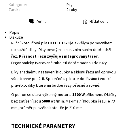
Kategorie:
Pily
Záruka:
2 roky
Hlídat cenu
Dotaz
Tisk
Popis
Diskuze
Ruční kotoučová pila
HECHT 1620
je skvělým pomocníkem
do každé dílny. Díky pevným a masívním saním dobře drží
řez.
Přesnost řezu zvyšuje i integrovaný laser.
Ergonomicky tvarované rukojeti dobře padnou do ruky.
Díky snadnému nastavení hloubky a sklonu řezu má opravdu
všestranné použití. Společně s pilou je dodáváno i vodící
pravítko, díky kterému budou řezy přesné a rovné.
O pohon se stará výkonný motor s
1800 W
příkonem. Otáčky
bez zatížení jsou
5000 ot/min
. Maximální hloubka řezu je 73
mm, průměr pilového kotouče je 210 mm.
TECHNICKÉ PARAMETRY