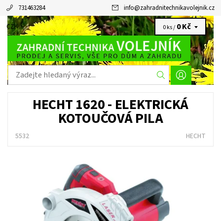
731463284
info
@
zahradnitechnikavolejnik.cz
0 Kč
CZK
0 ks /
HECHT 1620 - ELEKTRICKÁ
KOTOUČOVÁ PILA
5532
HECHT