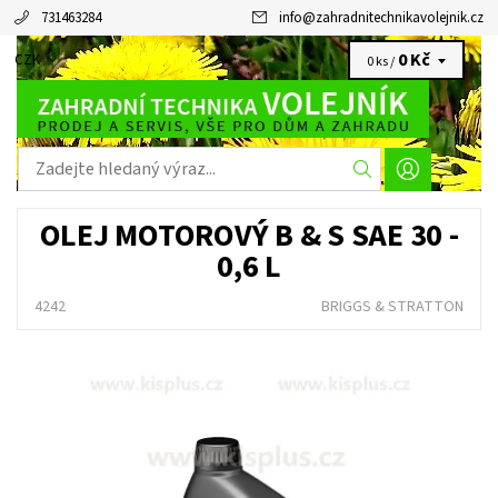
731463284
info
@
zahradnitechnikavolejnik.cz
0 Kč
CZK
0 ks /
OLEJ MOTOROVÝ B & S SAE 30 -
0,6 L
4242
BRIGGS & STRATTON