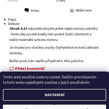
Záruka:
2 roky
Hlídat cenu
Dotaz
Tisk
Popis
Diskuze
Obsah 0,6 l
odpovídá obvykle jedné náplni motoru sekačky
Tento olej vysoké kvality má vysoké čistící vlastnosti a
nabízí maximální ochranu motoru.
Je vhodný pro všechny značky čtyřtaktních motorů zahradní
techniky.
Buďte první, kdo napíše příspěvek k této položce.
Přidat komentář
Tento web používá soubory cookie. Dalším procházením
Facebook
|
Heureka.cz
|
Zboží.cz
tohoto webu vyjadřujete souhlas s jejich používáním.
NASTAVENÍ
2026 © Zahradní technika VOLEJNÍK, všechna práva vyhrazena
Vytvořil Shoptet