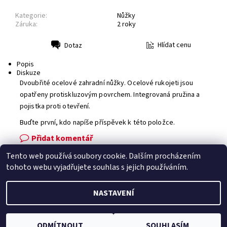
Kategorie:
Nůžky
Záruka:
2 roky
Hlídat cenu
Dotaz
Tisk
Popis
Diskuze
Dvoubřité ocelové zahradní nůžky. Ocelové rukojeti jsou
opatřeny protiskluzovým povrchem. Integrovaná pružina a
pojistka proti otevření.
Buďte první, kdo napíše příspěvek k této položce.
Přidat komentář
Tento web používá soubory cookie. Dalším procházením
Facebook
|
Heureka.cz
|
Zboží.cz
tohoto webu vyjadřujete souhlas s jejich používáním.
NASTAVENÍ
2026 © Zahradní technika VOLEJNÍK, všechna práva vyhrazena
Vytvořil Shoptet
ODMÍTNOUT
SOUHLASÍM