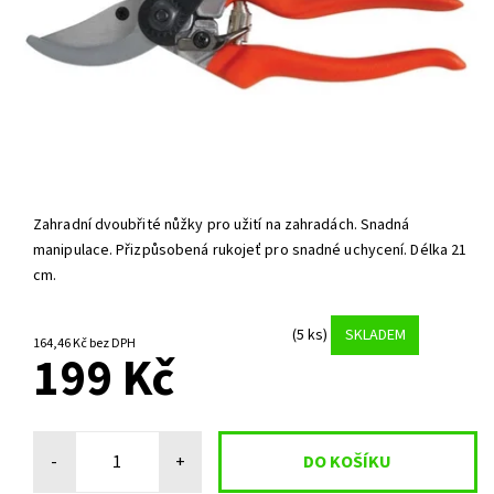
Zahradní dvoubřité nůžky pro užití na zahradách. Snadná
manipulace. Přizpůsobená rukojeť pro snadné uchycení. Délka 21
cm.
(5 ks)
SKLADEM
164,46 Kč bez DPH
199 Kč
-
+