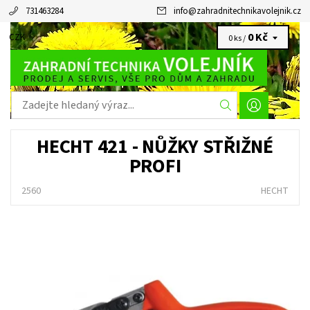
731463284
info
@
zahradnitechnikavolejnik.cz
0 Kč
CZK
0 ks /
HECHT 421 - NŮŽKY STŘIŽNÉ
PROFI
2560
HECHT