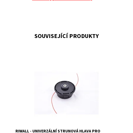
SOUVISEJÍCÍ PRODUKTY
RIWALL - univerzální strunová hlava pro křovinořezy
Dostupnost:
Na objednání, skladem do 5 dnů
Kód:
80/173
Značka:
RIWALL
Záruka:
2 roky
RIWALL - UNIVERZÁLNÍ STRUNOVÁ HLAVA PRO