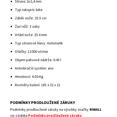
Struna: 2x2,4 mm
Typ rukojeti: bike
Záběr nože: 25.5 cm
Žací nůž: 3 zuby
Vrtání nože: 25.4 mm
Typ strunové hlavy: Automatik
Otáčky: 12000 ot/min
Objem palivové nádrže: 0.45 l
Antivibrační systém: ano
Hmotnost: 6.50 Kg
Rozměry balení: 185 x 32 x 21
PODMÍNKY PRODLOUŽENÉ ZÁRUKY
Podmínky prodloužené záruky na výrobky značky
RIWALL
viz stránka
Podmínky prodloužené záruky
.