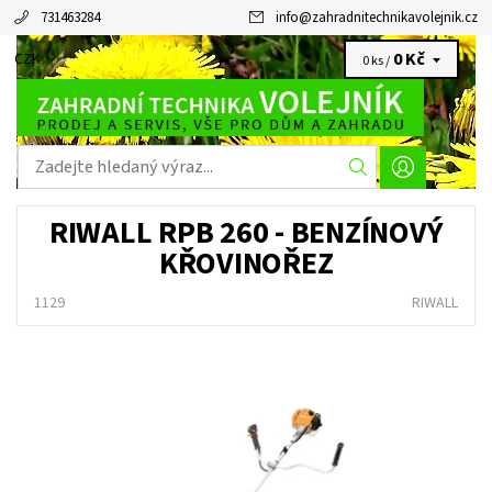
731463284
info
@
zahradnitechnikavolejnik.cz
0 Kč
CZK
0 ks /
RIWALL RPB 260 - BENZÍNOVÝ
KŘOVINOŘEZ
1129
RIWALL