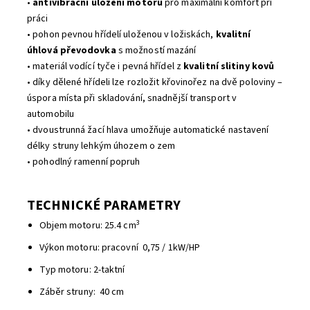
•
antivibrační uložení motoru
pro maximální komfort při
práci
• pohon pevnou hřídelí uloženou v ložiskách,
kvalitní
úhlová převodovka
s možností mazání
• materiál vodící tyče i pevná hřídel z
kvalitní slitiny kovů
• díky dělené hřídeli lze rozložit křovinořez na dvě poloviny –
úspora místa při skladování, snadnější transport v
automobilu
• dvoustrunná žací hlava umožňuje automatické nastavení
délky struny lehkým úhozem o zem
• pohodlný ramenní popruh
TECHNICKÉ PARAMETRY
3
Objem motoru: 25.4 cm
Výkon motoru: pracovní 0,75 / 1kW/HP
Typ motoru: 2-taktní
Záběr struny: 40 cm