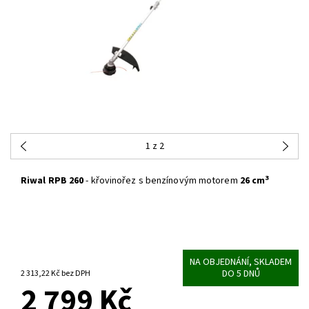
1
z 2
3
Riwal RPB 260
- křovinořez s benzínovým motorem
26 cm
NA OBJEDNÁNÍ, SKLADEM
DO 5 DNŮ
2 313,22 Kč bez DPH
2 799 Kč