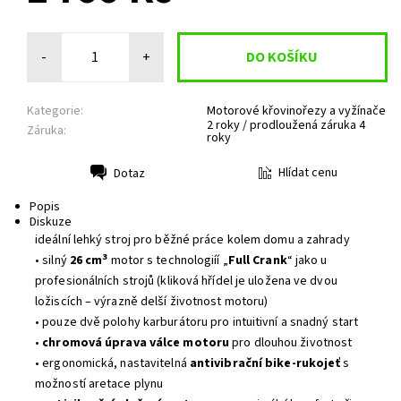
-
+
Kategorie:
Motorové křovinořezy a vyžínače
2 roky / prodloužená záruka 4
Záruka:
roky
Hlídat cenu
Dotaz
Tisk
Popis
Diskuze
ideální lehký stroj pro běžné práce kolem domu a zahrady
3
• silný
26 cm
motor s technologiíí „
Full Crank
“ jako u
profesionálních strojů (kliková hřídel je uložena ve dvou
ložiscích – výrazně delší životnost motoru)
• pouze dvě polohy karburátoru pro intuitivní a snadný start
•
chromová úprava válce motoru
pro dlouhou životnost
• ergonomická, nastavitelná
antivibrační bike-rukojeť
s
možností aretace plynu