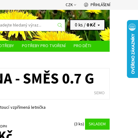
CZK
PŘIHLÁŠENÍ
0 ks /
0 Kč
OTŘEBY
POTŘEBY PRO TVOŘENÍ
PRO DĚTI
KONTAKTY
 - SMĚS 0.7 G
SEMO
toucí vzpřímená letnička
(3 ks)
SKLADEM
č bez DPH
Kč