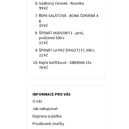
Sadbový česnek - Rusinka
99 Kč
ŘEPA SALÁTOVÁ - BONA ČERVENÁ 4
g
20 Kč
ŠPENÁT HUDSON F1 - jarní,
podzimní 300 s
22 Kč
ŠPENÁT LA PAZ (FAGOT) F1 300 s
22 Kč
Rajče keříčkové - SIBERIAN 15s
76 Kč
INFORMACE PRO VÁS
O nás
Jak nakupovat
Doprava a platba
Prodávané značky