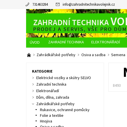
731463284
info
@
zahradnitechnikavolejnik.cz
ZAHRADNÍ TECHNIKA
ELEKTRONÁŘADÍ
O NÁS
JAK NAKUPOVAT
DOPRAVA A PLATBA
Zahrádkářské potřeby
Osiva a sadba
Semena
KATEGORIE
Elektrické vozíky a skútry SELVO
Zahradní technika
8493
Elektronářadí
Dům, dílna, zahrada
Zahrádkářské potřeby
Rukavice, ochranné pomůcky
Folie a textilie
Hnojiva