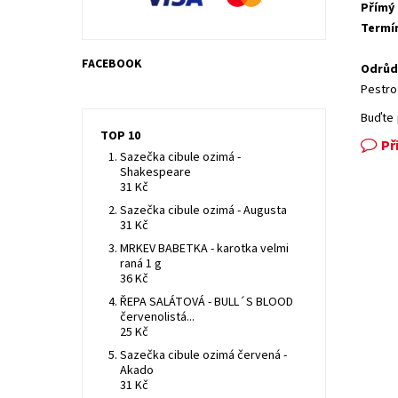
Přímý
Termí
FACEBOOK
Odrůd
Pestro
Buďte 
TOP 10
Př
Sazečka cibule ozimá -
Shakespeare
31 Kč
Sazečka cibule ozimá - Augusta
31 Kč
MRKEV BABETKA - karotka velmi
raná 1 g
36 Kč
ŘEPA SALÁTOVÁ - BULL´S BLOOD
červenolistá...
25 Kč
Sazečka cibule ozimá červená -
Akado
31 Kč