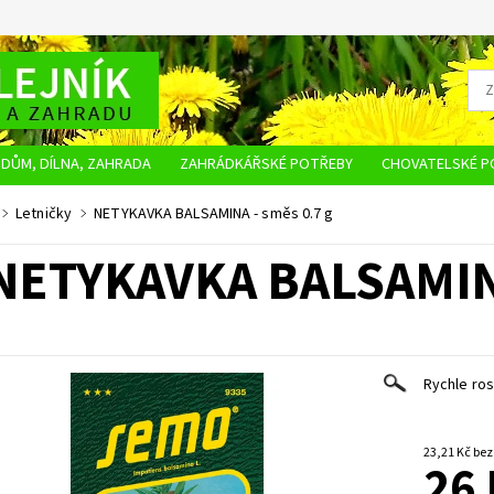
DŮM, DÍLNA, ZAHRADA
ZAHRÁDKÁŘSKÉ POTŘEBY
CHOVATELSKÉ P
OBCHODNÍ PODMÍNKY
OCHRANA OSOBNÍCH ÚDAJŮ
NAPIŠTE NÁM
Letničky
NETYKAVKA BALSAMINA - směs 0.7 g
NETYKAVKA BALSAMINA
Rychle ros
23,21 K
26 