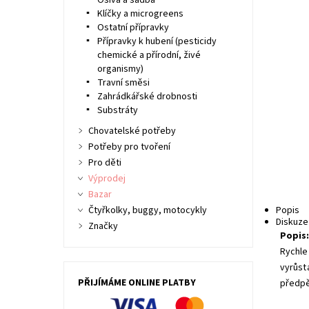
Osiva a sadba
Klíčky a microgreens
Ostatní přípravky
Přípravky k hubení (pesticidy
chemické a přírodní, živé
organismy)
Travní směsi
Zahrádkářské drobnosti
Substráty
Chovatelské potřeby
Potřeby pro tvoření
Pro děti
Výprodej
Bazar
Čtyřkolky, buggy, motocykly
Popis
Diskuze
Značky
Popis
Rychle
vyrůst
PŘIJÍMÁME ONLINE PLATBY
předpě