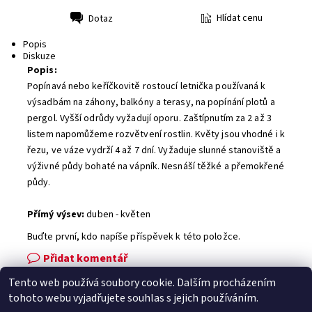
Hlídat cenu
Dotaz
Tisk
Popis
Diskuze
Popis:
Popínavá nebo keříčkovitě rostoucí letnička používaná k
výsadbám na záhony, balkóny a terasy, na popínání plotů a
pergol. Vyšší odrůdy vyžadují oporu. Zaštípnutím za 2 až 3
listem napomůžeme rozvětvení rostlin. Květy jsou vhodné i k
řezu, ve váze vydrží 4 až 7 dní. Vyžaduje slunné stanoviště a
výživné půdy bohaté na vápník. Nesnáší těžké a přemokřené
půdy.
Přímý výsev:
duben - květen
Buďte první, kdo napíše příspěvek k této položce.
Přidat komentář
Tento web používá soubory cookie. Dalším procházením
Facebook
|
Heureka.cz
|
Zboží.cz
tohoto webu vyjadřujete souhlas s jejich používáním.