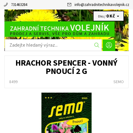
731463284
info
@
zahradnitechnikavolejnik.cz
0 Kč
CZK
0 ks /
HRACHOR SPENCER - VONNÝ
PNOUCÍ 2 G
8499
SEMO