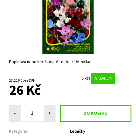
Popínavá nebo keříčkovitě rostoucí letnička
(5 ks)
SKLADEM
23,21 Kč bez DPH
26 Kč
-
+
Kategorie:
Letničky