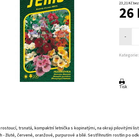
23,21 K
26 
-
Kategorie:
Tisk
:
rostoucí, trsnatá, kompaktní letnička s kopinatými, na okraji pilovitými li
h - žluté, červené, oranžové, purpurové a bílé. Sestřihnutím rostlin po o