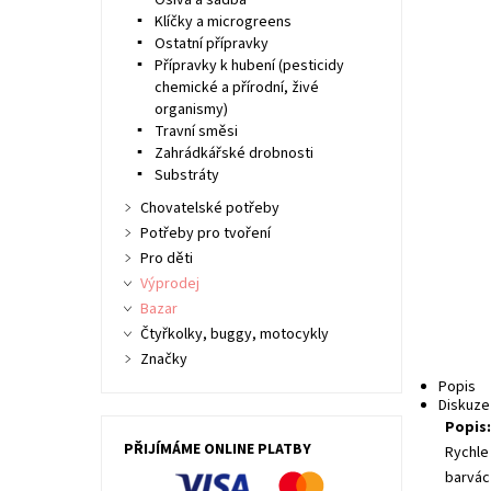
Osiva a sadba
Klíčky a microgreens
Ostatní přípravky
Přípravky k hubení (pesticidy
chemické a přírodní, živé
organismy)
Travní směsi
Zahrádkářské drobnosti
Substráty
Chovatelské potřeby
Potřeby pro tvoření
Pro děti
Výprodej
Bazar
Čtyřkolky, buggy, motocykly
Značky
Popis
Diskuze
Popis
PŘIJÍMÁME ONLINE PLATBY
Rychle 
barvác