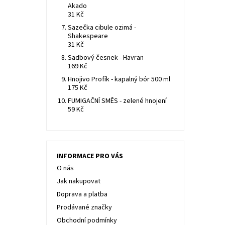
Akado
31 Kč
Sazečka cibule ozimá -
Shakespeare
31 Kč
Sadbový česnek - Havran
169 Kč
Hnojivo Profík - kapalný bór 500 ml
175 Kč
FUMIGAČNÍ SMĚS - zelené hnojení
59 Kč
INFORMACE PRO VÁS
O nás
Jak nakupovat
Doprava a platba
Prodávané značky
Obchodní podmínky