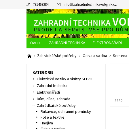
731463284
info
@
zahradnitechnikavolejnik.cz
ZAHRADNÍ TECHNIKA
ELEKTRONÁŘADÍ
O NÁS
JAK NAKUPOVAT
DOPRAVA A PLATBA
Zahrádkářské potřeby
Osiva a sadba
Semena
KATEGORIE
Elektrické vozíky a skútry SELVO
Zahradní technika
Elektronářadí
Dům, dílna, zahrada
8832
Zahrádkářské potřeby
Rukavice, ochranné pomůcky
Folie a textilie
Hnojiva