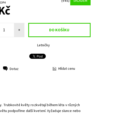
(9 ks)
SKLADEM
č bez DPH
Kč
+
Letničky
Hlídat cenu
Dotaz
sty. Trubkovité květy rozkvétají během léta v různých
dkvětu podpoříme další kvetení. Vyžaduje slunce nebo