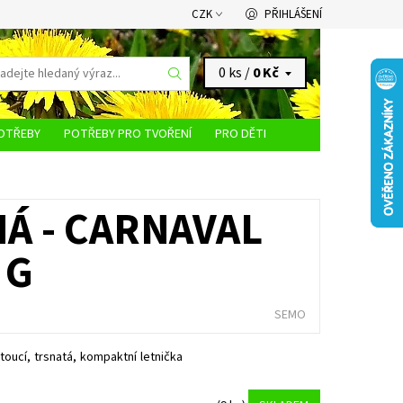
CZK
PŘIHLÁŠENÍ
0 ks /
0 Kč
OTŘEBY
POTŘEBY PRO TVOŘENÍ
PRO DĚTI
KONTAKTY
Á - CARNAVAL
 G
SEMO
toucí, trsnatá, kompaktní letnička