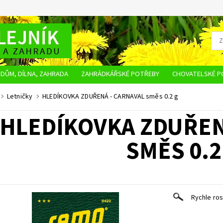
DŮM, DÍLNA, ZAHRADA
ZAHRÁDKÁŘSKÉ POTŘEBY
CHOVATELSKÉ P
OBCHODNÍ PODMÍNKY
OCHRANA OSOBNÍCH ÚDAJŮ
NAPIŠTE NÁM
Letničky
HLEDÍKOVKA ZDUŘENÁ - CARNAVAL směs 0.2 g
HLEDÍKOVKA ZDUŘEN
SMĚS 0.2
Rychle ros