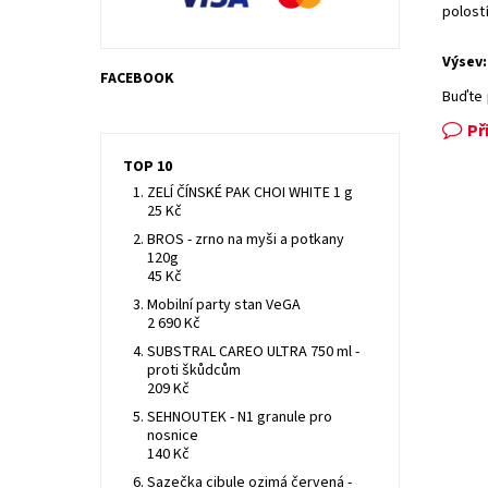
polostí
Výsev:
FACEBOOK
Buďte 
Př
TOP 10
ZELÍ ČÍNSKÉ PAK CHOI WHITE 1 g
25 Kč
BROS - zrno na myši a potkany
120g
45 Kč
Mobilní party stan VeGA
2 690 Kč
SUBSTRAL CAREO ULTRA 750 ml -
proti škůdcům
209 Kč
SEHNOUTEK - N1 granule pro
nosnice
140 Kč
Sazečka cibule ozimá červená -