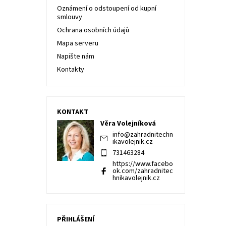
Oznámení o odstoupení od kupní
smlouvy
Ochrana osobních údajů
Mapa serveru
Napište nám
Kontakty
KONTAKT
Věra Volejníková
info
@
zahradnitechn
ikavolejnik.cz
731463284
https://www.facebo
ok.com/zahradnitec
hnikavolejnik.cz
PŘIHLÁŠENÍ