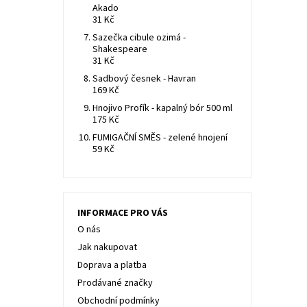
Akado
31 Kč
Sazečka cibule ozimá -
Shakespeare
31 Kč
Sadbový česnek - Havran
169 Kč
Hnojivo Profík - kapalný bór 500 ml
175 Kč
FUMIGAČNÍ SMĚS - zelené hnojení
59 Kč
INFORMACE PRO VÁS
O nás
Jak nakupovat
Doprava a platba
Prodávané značky
Obchodní podmínky