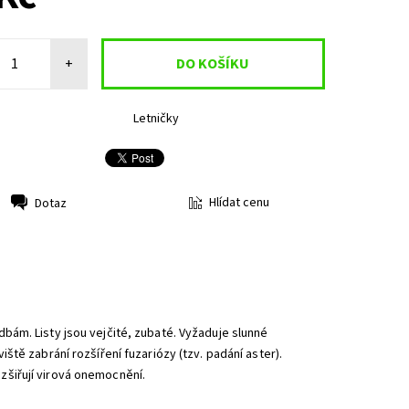
+
Letničky
Hlídat cenu
Dotaz
ám. Listy jsou vejčité, zubaté. Vyžaduje slunné
tě zabrání rozšíření fuzariózy (tzv. padání aster).
šiřují virová onemocnění.