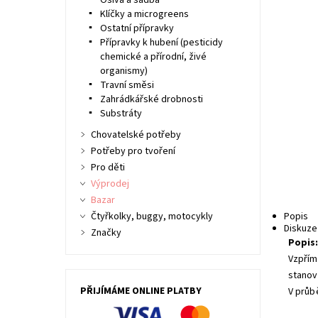
Osiva a sadba
Klíčky a microgreens
Ostatní přípravky
Přípravky k hubení (pesticidy
chemické a přírodní, živé
organismy)
Travní směsi
Zahrádkářské drobnosti
Substráty
Chovatelské potřeby
Potřeby pro tvoření
Pro děti
Výprodej
Bazar
Čtyřkolky, buggy, motocykly
Popis
Diskuze
Značky
Popis
Vzpřím
stanov
PŘIJÍMÁME ONLINE PLATBY
V průb