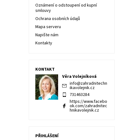
Oznámení o odstoupení od kupní
smlouvy
Ochrana osobních údajů
Mapa serveru
Napište nám
Kontakty
KONTAKT
Věra Volejníková
info
@
zahradnitechn
ikavolejnik.cz
731463284
https://www.facebo
ok.com/zahradnitec
hnikavolejnik.cz
PŘIHLÁŠENÍ