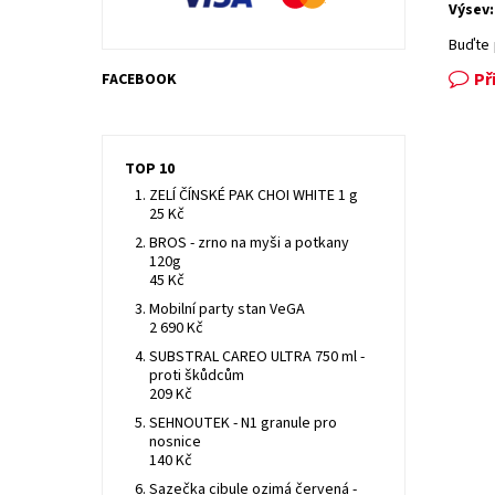
Výsev:
Buďte 
Př
FACEBOOK
TOP 10
ZELÍ ČÍNSKÉ PAK CHOI WHITE 1 g
25 Kč
BROS - zrno na myši a potkany
120g
45 Kč
Mobilní party stan VeGA
2 690 Kč
SUBSTRAL CAREO ULTRA 750 ml -
proti škůdcům
209 Kč
SEHNOUTEK - N1 granule pro
nosnice
140 Kč
Sazečka cibule ozimá červená -