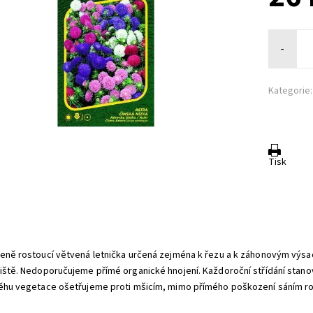
-
Kategorie:
Tisk
:
eně rostoucí větvená letnička určená zejména k řezu a k záhonovým výsadb
iště. Nedoporučujeme přímé organické hnojení. Každoroční střídání stanoviš
ěhu vegetace ošetřujeme proti mšicím, mimo přímého poškození sáním roz