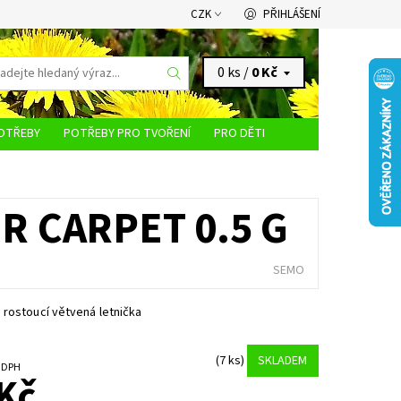
CZK
PŘIHLÁŠENÍ
0 ks /
0 Kč
OTŘEBY
POTŘEBY PRO TVOŘENÍ
PRO DĚTI
KONTAKTY
R CARPET 0.5 G
SEMO
rostoucí větvená letnička
(7 ks)
SKLADEM
č bez DPH
Kč