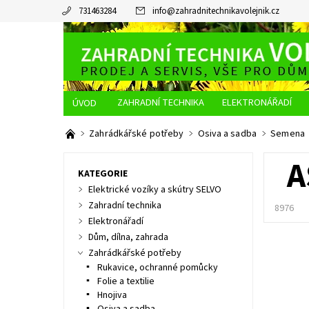
731463284
info
@
zahradnitechnikavolejnik.cz
ZAHRADNÍ TECHNIKA
ELEKTRONÁŘADÍ
O NÁS
JAK NAKUPOVAT
DOPRAVA A PLATBA
Zahrádkářské potřeby
Osiva a sadba
Semena
A
KATEGORIE
Elektrické vozíky a skútry SELVO
Zahradní technika
8976
Elektronářadí
Dům, dílna, zahrada
Zahrádkářské potřeby
Rukavice, ochranné pomůcky
Folie a textilie
Hnojiva