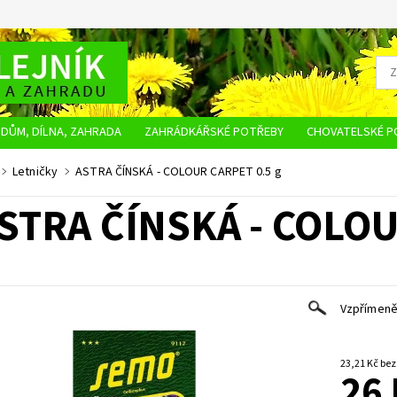
DŮM, DÍLNA, ZAHRADA
ZAHRÁDKÁŘSKÉ POTŘEBY
CHOVATELSKÉ P
OBCHODNÍ PODMÍNKY
OCHRANA OSOBNÍCH ÚDAJŮ
NAPIŠTE NÁM
Letničky
ASTRA ČÍNSKÁ - COLOUR CARPET 0.5 g
STRA ČÍNSKÁ - COLOU
Vzpřímeně 
23,21 K
26 