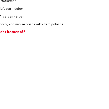
600 semen
: březen – duben
ň
: červen - srpen
první, kdo napíše příspěvek k této položce.
idat komentář