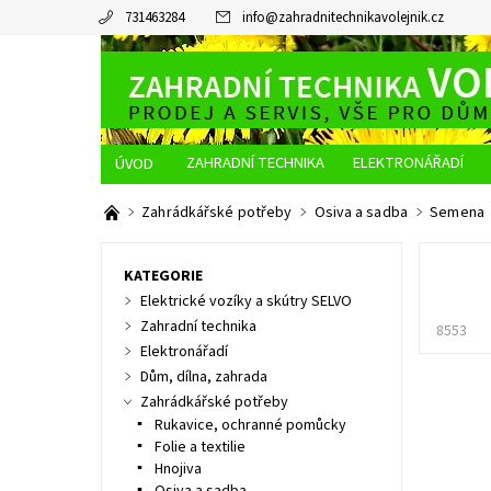
731463284
info
@
zahradnitechnikavolejnik.cz
ZAHRADNÍ TECHNIKA
ELEKTRONÁŘADÍ
O NÁS
JAK NAKUPOVAT
DOPRAVA A PLATBA
Zahrádkářské potřeby
Osiva a sadba
Semena
KATEGORIE
Elektrické vozíky a skútry SELVO
Zahradní technika
8553
Elektronářadí
Dům, dílna, zahrada
Zahrádkářské potřeby
Rukavice, ochranné pomůcky
Folie a textilie
Hnojiva