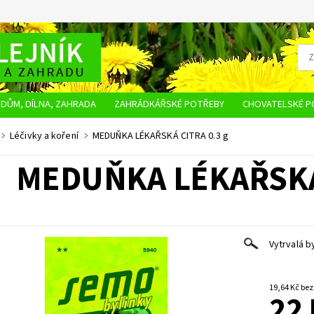
DŮM, DÍLNA, ZAHRADA
ZAHRÁDKÁŘSKÉ POTŘEBY
CHOVATELSKÉ P
OBCHODNÍ PODMÍNKY
OCHRANA OSOBNÍCH ÚDAJŮ
NAPIŠTE NÁM
Léčivky a koření
MEDUŇKA LÉKAŘSKÁ CITRA 0.3 g
MEDUŇKA LÉKAŘSKÁ 
Vytrvalá b
19,64 K
22 