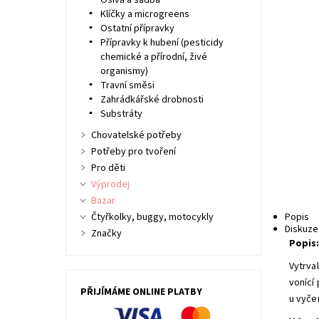
Osiva a sadba
Klíčky a microgreens
Ostatní přípravky
Přípravky k hubení (pesticidy
chemické a přírodní, živé
organismy)
Travní směsi
Zahrádkářské drobnosti
Substráty
Chovatelské potřeby
Potřeby pro tvoření
Pro děti
Výprodej
Bazar
Čtyřkolky, buggy, motocykly
Popis
Diskuze
Značky
Popis
Vytrval
vonící
PŘIJÍMÁME ONLINE PLATBY
u vyče