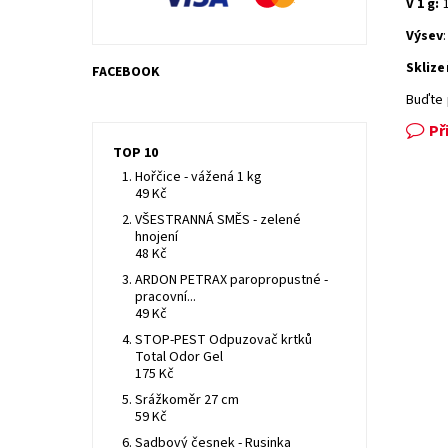
V 1 g:
1
Výsev
Sklize
FACEBOOK
Buďte 
Př
TOP 10
Hořčice - vážená 1 kg
49 Kč
VŠESTRANNÁ SMĚS - zelené
hnojení
48 Kč
ARDON PETRAX paropropustné -
pracovní...
49 Kč
STOP-PEST Odpuzovač krtků
Total Odor Gel
175 Kč
Srážkoměr 27 cm
59 Kč
Sadbový česnek - Rusinka