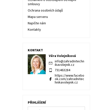
Oznámení o odstoupení od kupní
smlouvy
Ochrana osobních údajů
Mapa serveru
Napište nám
Kontakty
KONTAKT
Věra Volejníková
info
@
zahradnitechn
ikavolejnik.cz
731463284
https://www.facebo
ok.com/zahradnitec
hnikavolejnik.cz
PŘIHLÁŠENÍ