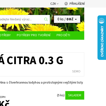
CZK
PŘIHLÁŠENÍ
0 ks /
0 Kč
OTŘEBY
POTŘEBY PRO TVOŘENÍ
PRO DĚTI
KONTAKTY
CITRA 0.3 G
SEMO
ylina s čtverhrannou lodyhou a protistojnými vejčitými listy
(5 ks)
SKLADEM
č bez DPH
Kč