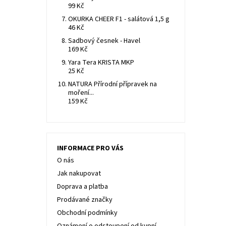
99 Kč
OKURKA CHEER F1 - salátová 1,5 g
46 Kč
Sadbový česnek - Havel
169 Kč
Yara Tera KRISTA MKP
25 Kč
NATURA Přírodní přípravek na
moření...
159 Kč
INFORMACE PRO VÁS
O nás
Jak nakupovat
Doprava a platba
Prodávané značky
Obchodní podmínky