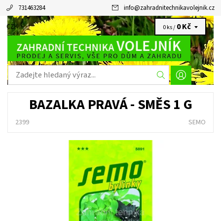
731463284
info
@
zahradnitechnikavolejnik.cz
0 Kč
CZK
0 ks /
BAZALKA PRAVÁ - SMĚS 1 G
2399
SEMO