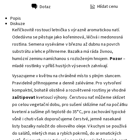
Hlídat cenu
Dotaz
Tisk
Popis
Diskuze
Keříčkovitě rostoucí letnička s výrazně aromatickou natí.
Odedávna se pěstuje jako kořeninová, léčivá i medonosná
rostlina. Semena vyséváme v březnu až dubnu na povrch
substrátu a lehce přihrneme. Bazalka má ráda živnou,
humózní zeminu namíchanou s rozloženým hnojem.
Pozor
–
mladé rostlinky v příliš hustých výsevech zahnívají.
Vysazujeme v květnu na chráněné místo s plným sluncem.
Pravidelně přihnojujeme a denně zaléváme. Pro vytvoření
kompaktní, bohatě olistěné a rozvětvené rostliny je vhodné
zaštipovat
kvetoucí výhony. Čerstvou nať můžeme sklízet
po celou vegetační dobu, pro sušení sklízíme nať na počátku
kvetení a sušíme při teplotě do 35°C, pro zachování typické
vůně i chuti však doporučujeme čerstvé, jemně nasekané
listy bazalky naložit do olivového oleje. V kuchyni se používá
do salátů, mletých mas a rybích pokrmů, do aromatických