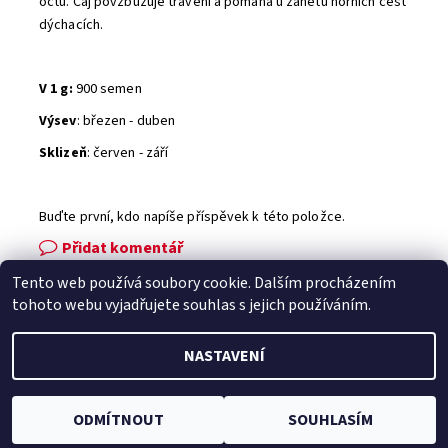
octů. Čaj povzbuzuje trávení a pomáhá u zánětů horních cest
dýchacích.
V 1 g:
900 semen
Výsev
: březen - duben
Sklizeň
: červen - září
Buďte první, kdo napíše příspěvek k této položce.
Přidat komentář
Tento web používá soubory cookie. Dalším procházením
Facebook
|
Heureka.cz
|
Zboží.cz
tohoto webu vyjadřujete souhlas s jejich používáním.
NASTAVENÍ
2026 © Zahradní technika VOLEJNÍK, všechna práva vyhrazena
Vytvořil Shoptet
ODMÍTNOUT
SOUHLASÍM