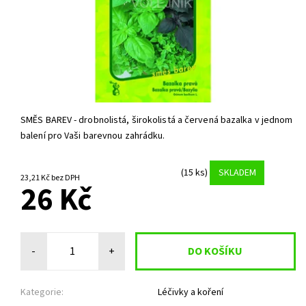
SMĚS BAREV - drobnolistá, širokolistá a červená bazalka v jednom
balení pro Vaši barevnou zahrádku.
(15 ks)
SKLADEM
23,21 Kč bez DPH
26 Kč
-
+
Kategorie:
Léčivky a koření