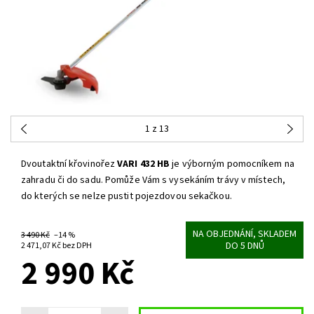
1
z 13
Dvoutaktní křovinořez
VARI 432 HB
je výborným pomocníkem na
zahradu či do sadu. Pomůže Vám s vysekáním trávy v místech,
do kterých se nelze pustit pojezdovou sekačkou.
NA OBJEDNÁNÍ, SKLADEM
3 490 Kč
–14 %
DO 5 DNŮ
2 471,07 Kč bez DPH
2 990 Kč