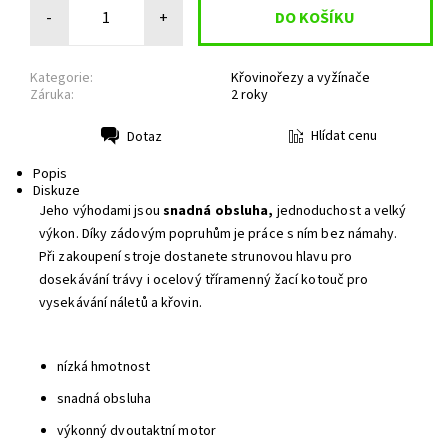
-
+
Kategorie:
Křovinořezy a vyžínače
Záruka:
2 roky
Hlídat cenu
Dotaz
Tisk
Popis
Diskuze
Jeho výhodami jsou
snadná obsluha,
jednoduchost a velký
výkon. Díky zádovým popruhům je práce s ním bez námahy.
Při zakoupení stroje dostanete strunovou hlavu pro
dosekávání trávy i ocelový tříramenný žací kotouč pro
vysekávání náletů a křovin.
nízká hmotnost
snadná obsluha
výkonný dvoutaktní motor