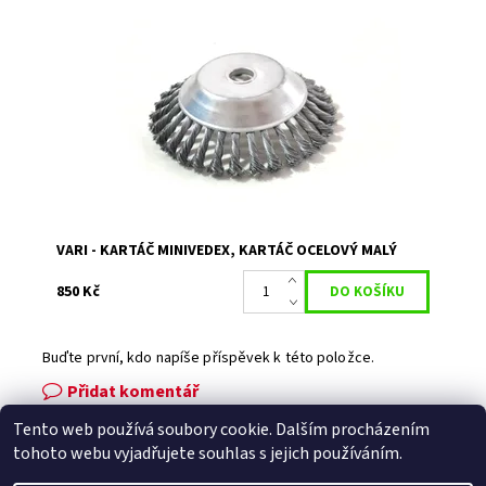
Ocelový kartáč na plevel, MiniVedex, je vhodným
příslušenstvím ke křovinořezům VARI. Pomůže snadno a
rychle odstranit nečistoty a plevel ze...
Dostupnost:
Skladem 1
Kód:
10221
Značka:
VARI
Záruka:
2 roky
VARI - KARTÁČ MINIVEDEX, KARTÁČ OCELOVÝ MALÝ
850 Kč
Buďte první, kdo napíše příspěvek k této položce.
Přidat komentář
Tento web používá soubory cookie. Dalším procházením
Facebook
|
Heureka.cz
|
Zboží.cz
tohoto webu vyjadřujete souhlas s jejich používáním.