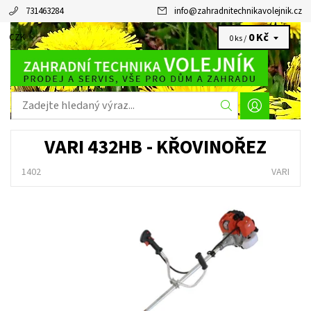
731463284
info
@
zahradnitechnikavolejnik.cz
0 Kč
CZK
0 ks /
VARI 432HB - KŘOVINOŘEZ
1402
VARI