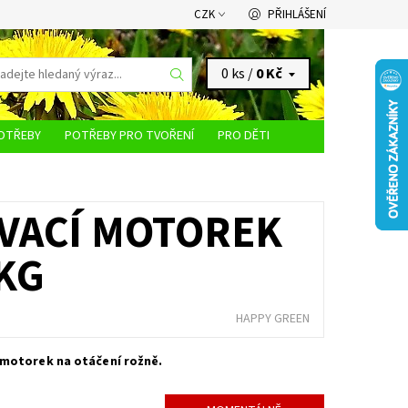
CZK
PŘIHLÁŠENÍ
0 ks /
0 Kč
OTŘEBY
POTŘEBY PRO TVOŘENÍ
PRO DĚTI
KONTAKTY
OVACÍ MOTOREK
 KG
HAPPY GREEN
 motorek na otáčení rožně.