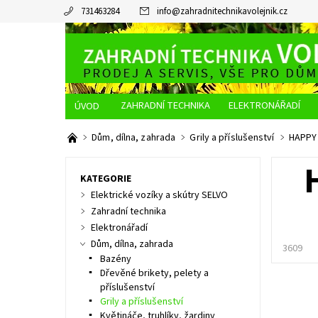
731463284
info
@
zahradnitechnikavolejnik.cz
ZAHRADNÍ TECHNIKA
ELEKTRONÁŘADÍ
O NÁS
JAK NAKUPOVAT
DOPRAVA A PLATBA
Dům, dílna, zahrada
Grily a příslušenství
HAPPY 
KATEGORIE
Elektrické vozíky a skútry SELVO
Zahradní technika
Elektronářadí
Dům, dílna, zahrada
3609
Bazény
Dřevěné brikety, pelety a
příslušenství
Grily a příslušenství
Květináče, truhlíky, žardiny