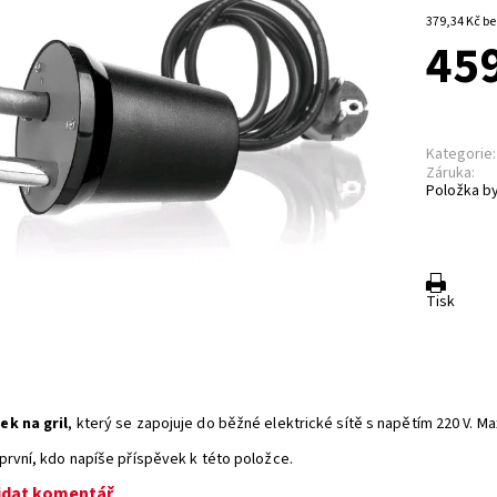
379,3
459
Kategorie:
Záruka:
Položka by
Tisk
k na gril
, který se zapojuje do běžné elektrické sítě s napětím 220 V. Max
první, kdo napíše příspěvek k této položce.
idat komentář