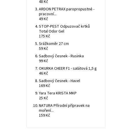
48 Kč
ARDON PETRAX paropropustné -
pracovní...
49 Kč
STOP-PEST Odpuzovač krtků
Total Odor Gel
175 Kč
Srážkoměr 27 cm
59 Kč
Sadbový česnek - Rusinka
99 Kč
OKURKA CHEER F1 - salátová 1,5 g
46 Kč
Sadbový česnek - Havel
169 Kč
Yara Tera KRISTA MKP
25 Kč
NATURA Přírodní přípravek na
moření...
159 Kč