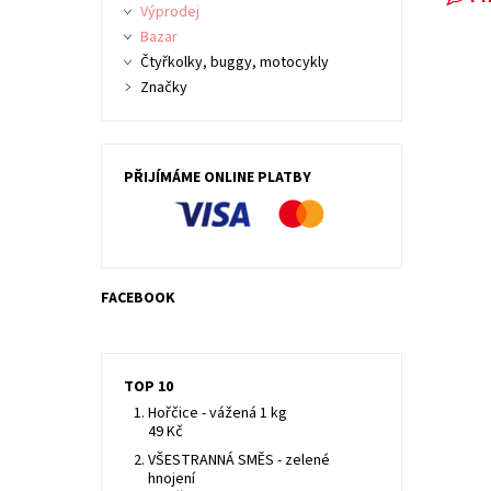
Výprodej
Bazar
Čtyřkolky, buggy, motocykly
Značky
PŘIJÍMÁME ONLINE PLATBY
FACEBOOK
TOP 10
Hořčice - vážená 1 kg
49 Kč
VŠESTRANNÁ SMĚS - zelené
hnojení