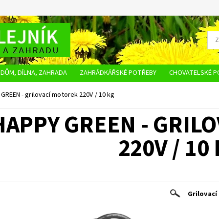
DŮM, DÍLNA, ZAHRADA
ZAHRÁDKÁŘSKÉ POTŘEBY
CHOVATELSKÉ P
OBCHODNÍ PODMÍNKY
OCHRANA OSOBNÍCH ÚDAJŮ
NAPIŠTE NÁM
GREEN - grilovací motorek 220V / 10 kg
HAPPY GREEN - GRIL
220V / 10
Grilovací