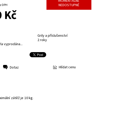
MOMENTÁLNĚ
NEDOSTUPNÉ
4 Kč bez DPH
 Kč
Grily a příslušenství
2 roky
la vyprodána...
Hlídat cenu
Dotaz
imální zátěž je 10 kg.