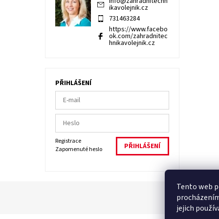
info
@
zahradnitechn
ikavolejnik.cz
731463284
https://www.facebo
ok.com/zahradnitec
hnikavolejnik.cz
PŘIHLÁŠENÍ
Registrace
Zapomenuté heslo
Tento web po
procházením
jejich použí