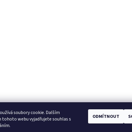
užívá soubory cookie. Dalším
ODMÍTNOUT
S
Facebook
|
Heureka.cz
|
Zboží.cz
 tohoto webu vyjadřujete souhlas s
váním.