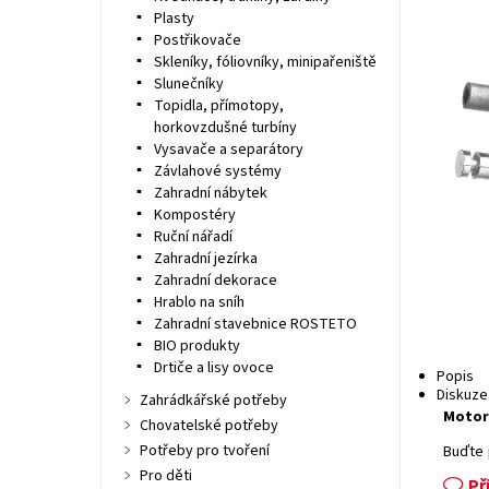
Plasty
Postřikovače
Skleníky, fóliovníky, minipařeniště
Slunečníky
Topidla, přímotopy,
horkovzdušné turbíny
Vysavače a separátory
Závlahové systémy
Zahradní nábytek
Kompostéry
Ruční nářadí
Zahradní jezírka
Zahradní dekorace
Hrablo na sníh
Zahradní stavebnice ROSTETO
BIO produkty
Drtiče a lisy ovoce
Popis
Diskuze
Zahrádkářské potřeby
Motore
Chovatelské potřeby
Potřeby pro tvoření
Buďte 
Pro děti
Př