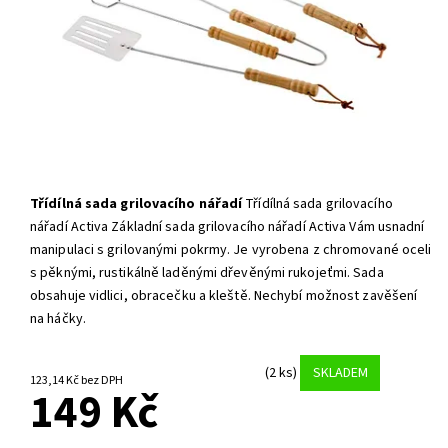
Třídílná sada grilovacího nářadí
Třídílná sada grilovacího
nářadí Activa Základní sada grilovacího nářadí Activa Vám usnadní
manipulaci s grilovanými pokrmy. Je vyrobena z chromované oceli
s pěknými, rustikálně laděnými dřevěnými rukojeťmi. Sada
obsahuje vidlici, obracečku a kleště. Nechybí možnost zavěšení
na háčky.
(2 ks)
SKLADEM
123,14 Kč bez DPH
149 Kč