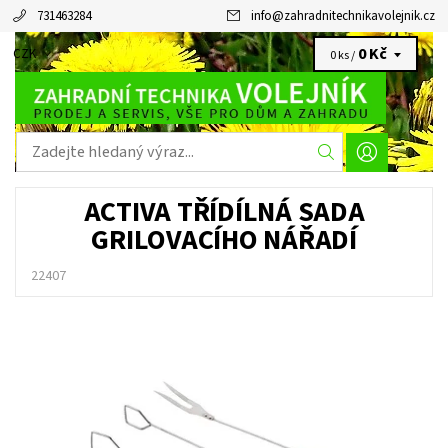
731463284
info
@
zahradnitechnikavolejnik.cz
0 Kč
CZK
0 ks /
ACTIVA TŘÍDÍLNÁ SADA
GRILOVACÍHO NÁŘADÍ
22407