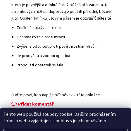
která je pevnější a odolnější než běžná bílá varianta. U
stromkových růží se doporučuje použití přírodní, béžové
juty. Obalení kmínku jutovým pásem je obzvlášť důležité.
Zesílená zakrývací textilie
Ochrana rostlin proti mrazu
Zvýšená odolnost proti povětrnostním vlivům
Je prodyšná a vodopropustná
Propouští dostatek světla
Buďte první, kdo napíše příspěvek k této položce.
Přidat komentář
Tento web používá soubory cookie. Dalším procházením
Facebook
|
Heureka.cz
|
Zboží.cz
tohoto webu vyjadřujete souhlas s jejich používáním.