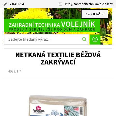
731463284
info
@
zahradnitechnikavolejnik.cz
0 Kč
CZK
0 ks /
NETKANÁ TEXTILIE BÉŽOVÁ
ZAKRÝVACÍ
4938/1.7