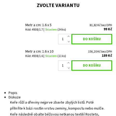
ZVOLTE VARIANTU
Metr a cm: 1.6 x 5
81,82 Kč bez DPH
99 Kč
Kód: 4938/1.7 |
Skladem
(34 ks)
Metr a cm: 1.6 x 10
156,20 Kč bez DPH
189 Kč
Kód: 4938/1.6 |
Skladem
(11 ks)
Popis
Diskuze
Keře růží a dřeviny nejprve zbavte zbylých listů. Poté
přihrňte k bázi rostlin vrstvu zeminy, kompostu nebo mulče.
Keře následně obalte béžovou netkanou textilií Rosteto,