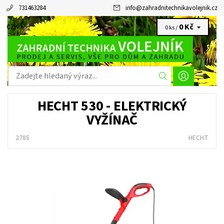
731463284
info
@
zahradnitechnikavolejnik.cz
0 Kč
CZK
0 ks /
HECHT 530 - ELEKTRICKÝ
VYŽÍNAČ
2785
HECHT