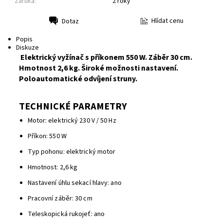
Záruka:
2 roky
Hlídat cenu
Dotaz
Tisk
Popis
Diskuze
Elektrický vyžínač s příkonem 550 W. Záběr 30 cm.
Hmotnost 2,6 kg. Široké možnosti nastavení.
Poloautomatické odvíjení struny.
TECHNICKÉ PARAMETRY
Motor: elektrický 230 V / 50 Hz
Příkon: 550 W
Typ pohonu: elektrický motor
Hmotnost: 2,6 kg
Nastavení úhlu sekací hlavy: ano
Pracovní záběr: 30 cm
Teleskopická rukojeť: ano