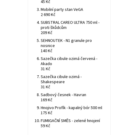
45 Kč
Mobilní party stan VeGA
2 690 Kč
SUBSTRAL CAREO ULTRA 750 ml -
proti škůdcům
209 Kč
SEHNOUTEK - N1 granule pro
nosnice
140 Kč
Sazečka cibule ozimá červená -
Akado
31 Kč
Sazečka cibule ozimá -
Shakespeare
31 Kč
Sadbový česnek - Havran
169 Kč
Hnojivo Profík - kapalný bór 500 ml
175 Kč
FUMIGAČNÍ SMĚS - zelené hnojení
59 Kč