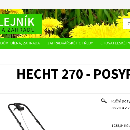
DŮM, DÍLNA, ZAHRADA
ZAHRÁDKÁŘSKÉ POTŘEBY
CHOVATELSKÉ P
OBCHODNÍ PODMÍNKY
OCHRANA OSOBNÍCH ÚDAJŮ
NAPIŠTE NÁM
HECHT 270 - POSY
Ruční posy
osiva a v 
1 