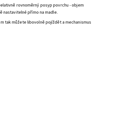
relativně rovnoměrný posyp povrchu - objem
ě nastavitelné přímo na madle.
em tak můžete libovolně pojíždět a mechanismus