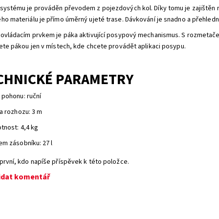
systému je prováděn převodem z pojezdových kol. Díky tomu je zajištěn 
ho materiálu je přímo úměrný ujeté trase. Dávkování je snadno a přehledn
 ovládacím prvkem je páka aktivující posypový mechanismus. S rozmetač
jete pákou jen v místech, kde chcete provádět aplikaci posypu.
CHNICKÉ PARAMETRY
 pohonu: ruční
ka rozhozu: 3 m
tnost: 4,4 kg
em zásobníku: 27 l
první, kdo napíše příspěvek k této položce.
idat komentář