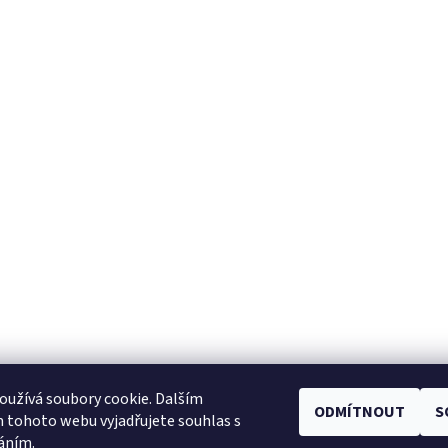
užívá soubory cookie. Dalším
ODMÍTNOUT
S
Facebook
|
Heureka.cz
|
Zboží.cz
 tohoto webu vyjadřujete souhlas s
váním.