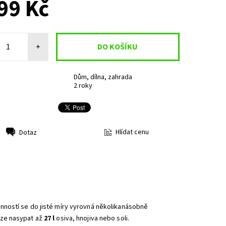
99 Kč
+
Dům, dílna, zahrada
2 roky
Hlídat cenu
Dotaz
nností se do jisté míry vyrovná několikanásobně
lze nasypat až
27 l
osiva, hnojiva nebo soli.