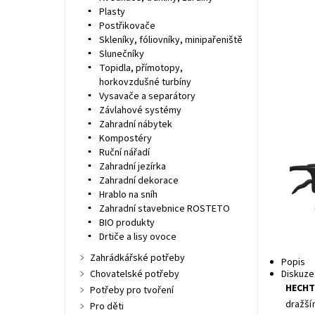
Plasty
Postřikovače
Skleníky, fóliovníky, minipařeniště
Slunečníky
Topidla, přímotopy,
horkovzdušné turbíny
Vysavače a separátory
Závlahové systémy
Zahradní nábytek
Kompostéry
Ruční nářadí
Zahradní jezírka
Zahradní dekorace
Hrablo na sníh
Zahradní stavebnice ROSTETO
BIO produkty
Drtiče a lisy ovoce
Zahrádkářské potřeby
Popis
Chovatelské potřeby
Diskuze
HECHT
Potřeby pro tvoření
dražší
Pro děti