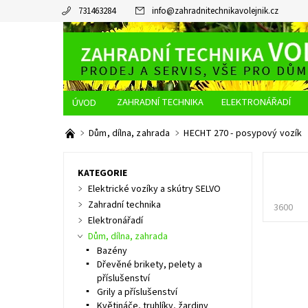
731463284
info
@
zahradnitechnikavolejnik.cz
ZAHRADNÍ TECHNIKA
ELEKTRONÁŘADÍ
O NÁS
JAK NAKUPOVAT
DOPRAVA A PLATBA
Dům, dílna, zahrada
HECHT 270 - posypový vozík
KATEGORIE
Elektrické vozíky a skútry SELVO
Zahradní technika
3600
Elektronářadí
Dům, dílna, zahrada
Bazény
Dřevěné brikety, pelety a
příslušenství
Grily a příslušenství
Květináče, truhlíky, žardiny