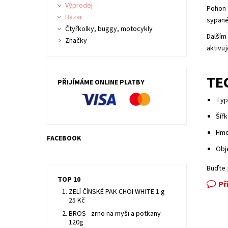
Výprodej
Pohon 
Bazar
sypané
Čtyřkolky, buggy, motocykly
Dalším
Značky
aktivu
TE
PŘIJÍMÁME ONLINE PLATBY
Typ
Šíř
Hmo
FACEBOOK
Obj
Buďte 
TOP 10
Př
ZELÍ ČÍNSKÉ PAK CHOI WHITE 1 g
25 Kč
BROS - zrno na myši a potkany
120g