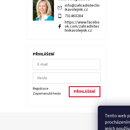
info
@
zahradnitechn
ikavolejnik.cz
731463284
https://www.facebo
ok.com/zahradnitec
hnikavolejnik.cz
PŘIHLÁŠENÍ
Registrace
Zapomenuté heslo
Tento web po
procházením
jejich použí