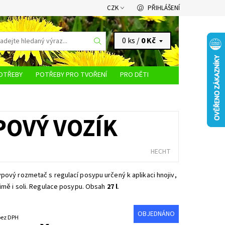
CZK
PŘIHLÁŠENÍ
0 ks /
0 Kč
OTŘEBY
POTŘEBY PRO TVOŘENÍ
PRO DĚTI
KONTAKTY
POVÝ VOZÍK
HECHT
pový rozmetač s regulací posypu určený k aplikaci hnojiv,
zimě i soli. Regulace posypu. Obsah
27 l
.
OBJEDNÁNO
238,84 Kč bez DPH