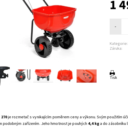
1 4
-
Kategorie:
Záruka:
Tisk
 270
je rozmetač s vynikajícím poměrem ceny a výkonu. Svým použitím úči
m podobným zařízením. Jeho hmotnost je pouhých
4,4 kg
a do zásobníku 