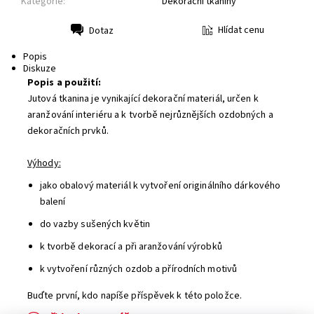
Kategorie:
Dekorační tkaniny
Hlídat cenu
Dotaz
Tisk
Popis
Diskuze
Popis a použití:
Jutová tkanina je vynikající dekorační materiál, určen k
aranžování interiéru a k tvorbě nejrůznějších ozdobných a
dekoračních prvků.
Výhody:
jako obalový materiál k vytvoření originálního dárkového
balení
do vazby sušených květin
k tvorbě dekorací a při aranžování výrobků
k vytvoření různých ozdob a přírodních motivů
Buďte první, kdo napíše příspěvek k této položce.