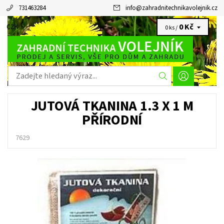
731463284
info
@
zahradnitechnikavolejnik.cz
0 Kč
CZK
0 ks /
JUTOVÁ TKANINA 1.3 X 1 M
PŘÍRODNÍ
7629